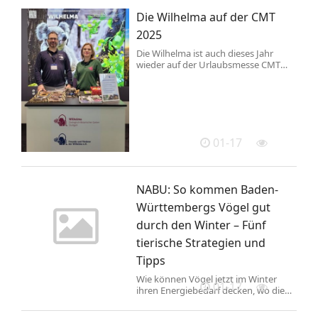
Handwerk in Baden-Württemberg“
Die Wilhelma auf der CMT
hat Handwerk BW seit 2023 kostenlos
Seminare für sie angeboten. Dank
2025
Förderung des
Die Wilhelma ist auch dieses Jahr
Wirtschaftsministeriums und weiterer
wieder auf der Urlaubsmesse CMT
Unterstützer wird das Programm in
vertreten, die vom Samstag, 18. bis
den nächsten beiden Jahren
Sonntag, 26. Januar 2026 auf dem
fortgesetzt und erweitert.
Gelände der Landesmesse Stuttgart
„Ehrenamtliche sind das Rückgrat
stattfinden wird. Mitarbeiterinnen
einer funktionierenden ...
und Mitarbeiter der Wilhelma
informieren, unterstützt von den
01-17
ehrenamtlichen Wilhelmabegleitern
vom Verein der Freunde und
Förderer der Wilhelma, über den
Zoologisch-Botanischen Garten.
NABU: So kommen Baden-
Lernspaß für Groß ...
Württembergs Vögel gut
durch den Winter – Fünf
tierische Strategien und
Tipps
Wie können Vögel jetzt im Winter
01-17
ihren Energiebedarf decken, wo die
Nahrung in der Natur weniger leicht
zu finden ist? Und wie helfen wir