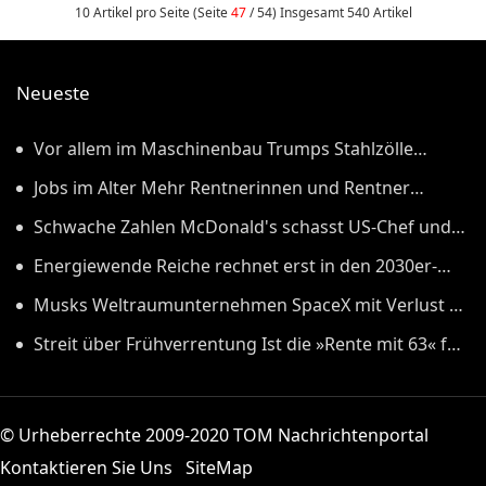
wirkungslos und reines
10 Artikel pro Seite (Seite
47
/ 54) Insgesamt 540 Artikel
Greenwashing. Dazu Barbara Metz,
Bundesgeschäftsführerin der DUH:
„In Deutschland werden ...
Neueste
Vor allem im Maschinenbau Trumps Stahlzölle
treffen Deutschland besonders hart
Jobs im Alter Mehr Rentnerinnen und Rentner
arbeiten
Schwache Zahlen McDonald's schasst US-Chef und
wirft ihm Fehler vor
Energiewende Reiche rechnet erst in den 2030er-
Jahren mit deutlich niedrigerem Strompreis
Musks Weltraumunternehmen SpaceX mit Verlust in
erstem Quartal an der Börse
Streit über Frühverrentung Ist die »Rente mit 63« für
Ostdeutschland wirklich so wichtig?
© Urheberrechte 2009-2020 TOM Nachrichtenportal
Kontaktieren Sie Uns
SiteMap