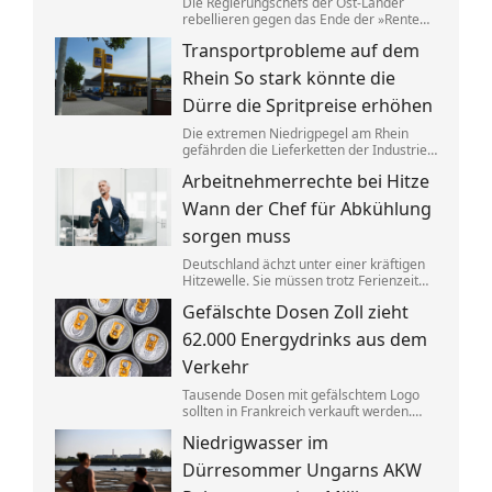
Die Regierungschefs der Ost-Länder
rebellieren gegen das Ende der »Rente
nach 63«. Tatsächlich schafft ein
Transportprobleme auf dem
größerer Anteil der Ostdeutschen die
dafür nötigen Beitragsjahre. Doch die
Rhein So stark könnte die
Unterschiede zum Westen werden
kleiner.
Dürre die Spritpreise erhöhen
Die extremen Niedrigpegel am Rhein
gefährden die Lieferketten der Industrie.
Ökonom Thilo Schaefer sagt, was das für
Arbeitnehmerrechte bei Hitze
Autofahrer und das Wirtschaftswachstum
bedeuten könnte.
Wann der Chef für Abkühlung
sorgen muss
Deutschland ächzt unter einer kräftigen
Hitzewelle. Sie müssen trotz Ferienzeit
ins Büro? Dann haben Sie Anspruch auf
Gefälschte Dosen Zoll zieht
so manche Erleichterung.
62.000 Energydrinks aus dem
Verkehr
Tausende Dosen mit gefälschtem Logo
sollten in Frankreich verkauft werden.
Der Zoll stoppte die Lieferung an
Niedrigwasser im
Energydrinks, die Getränke wurden
vernichtet.
Dürresommer Ungarns AKW