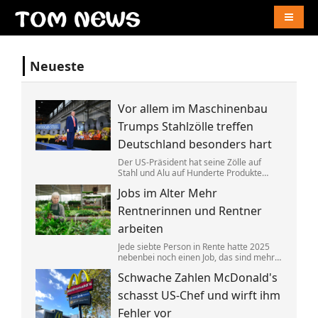
Naviga
Neueste
Vor allem im Maschinenbau
Trumps Stahlzölle treffen
Deutschland besonders hart
Der US-Präsident hat seine Zölle auf
Stahl und Alu auf Hunderte Produkte
ausgeweitet. Das trifft Deutschland
Jobs im Alter Mehr
überproportional, zeigt eine neue
Auswertung. China umgeht das offenbar
Rentnerinnen und Rentner
mit einem Trick.
arbeiten
Jede siebte Person in Rente hatte 2025
nebenbei noch einen Job, das sind mehr
als zuvor. Gleichzeitig sind die
Schwache Zahlen McDonald's
Arbeitgeberverbände »fassungslos«,
dass einige Ministerpräsidenten die
schasst US-Chef und wirft ihm
»Rente mit 63« nun doch behalten wollen.
Fehler vor