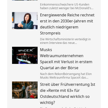
Einkommensschwächere US-Kunden
haben zuletzt weniger bei McDonald's
konsumiert. Der CEO tauscht nun den
Energiewende Reiche rechnet
Länderchef aus – Grund für die
schlechten Zahlen seien chaotische
erst in den 2030er-Jahren mit
Angebote.
deutlich niedrigerem
Strompreis
Die Wirtschaftsministerin verteidigt in
einem Interview das neue
Heizungsgesetz. Es gehe darum, Kosten
Musks
zu senken. Bis Verbraucher davon etwas
merken, soll es aber noch dauern.
Weltraumunternehmen
SpaceX mit Verlust in erstem
Quartal an der Börse
Nach dem Rekordbörsengang hat Elon
Musks Weltraumfirma SpaceX das
Quartal mit einem Minus von 541
Streit über Frühverrentung Ist
Millionen Dollar beendet. Zugleich hat
sich der Umsatz nahezu verdoppelt –
die »Rente mit 63« für
dank der Satellitentochter Starlink.
Ostdeutschland wirklich so
wichtig?