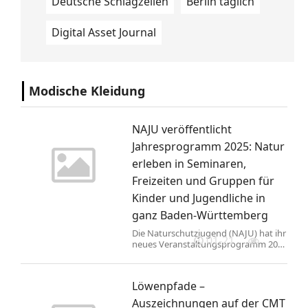
Deutsche Schlagzeilen
Berlin täglich
Digital Asset Journal
Modische Kleidung
NAJU veröffentlicht
Jahresprogramm 2025: Natur
erleben in Seminaren,
Freizeiten und Gruppen für
Kinder und Jugendliche in
ganz Baden-Württemberg
Die Naturschutzjugend (NAJU) hat ihr
01-21
neues Veranstaltungsprogramm 2025
für Baden-Württemberg
veröffentlicht. Das Programm bietet
Aktionen, Seminare und Freizeiten
Löwenpfade –
vor allem für naturinteressierte
Kinder und Jugendliche im Alter
Auszeichnungen auf der CMT