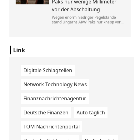
Paks nur wenige Millimeter
vor der Abschaltung
Wegen enorm niedriger Pegelstände
stand Ungarns AKW Paks nur knapp vor
einem kompletten Ausfall. Der
Regierungschef rief die Menschen in der
aktuellen Hitzewelle zum Stromsparen
auf.
Link
Digitale Schlagzeilen
Network Technology News
Finanznachrichtenagentur
Deutsche Finanzen
Auto täglich
TOM Nachrichtenportal
08-05