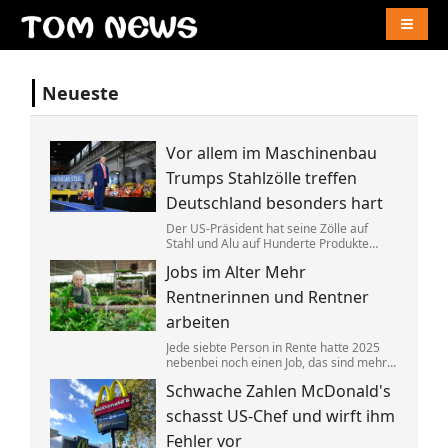
Naviga
Neueste
Vor allem im Maschinenbau
Trumps Stahlzölle treffen
Deutschland besonders hart
Der US-Präsident hat seine Zölle auf
Stahl und Alu auf Hunderte Produkte
ausgeweitet. Das trifft Deutschland
Jobs im Alter Mehr
überproportional, zeigt eine neue
Auswertung. China umgeht das offenbar
Rentnerinnen und Rentner
mit einem Trick.
arbeiten
Jede siebte Person in Rente hatte 2025
nebenbei noch einen Job, das sind mehr
als zuvor. Gleichzeitig sind die
Schwache Zahlen McDonald's
Arbeitgeberverbände »fassungslos«,
dass einige Ministerpräsidenten die
schasst US-Chef und wirft ihm
»Rente mit 63« nun doch behalten wollen.
Fehler vor