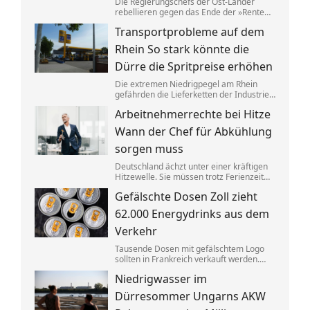
Die Regierungschefs der Ost-Länder
rebellieren gegen das Ende der »Rente
nach 63«. Tatsächlich schafft ein
Transportprobleme auf dem
größerer Anteil der Ostdeutschen die
dafür nötigen Beitragsjahre. Doch die
Rhein So stark könnte die
Unterschiede zum Westen werden
kleiner.
Dürre die Spritpreise erhöhen
Die extremen Niedrigpegel am Rhein
gefährden die Lieferketten der Industrie.
Ökonom Thilo Schaefer sagt, was das für
Arbeitnehmerrechte bei Hitze
Autofahrer und das Wirtschaftswachstum
bedeuten könnte.
Wann der Chef für Abkühlung
sorgen muss
Deutschland ächzt unter einer kräftigen
Hitzewelle. Sie müssen trotz Ferienzeit
ins Büro? Dann haben Sie Anspruch auf
Gefälschte Dosen Zoll zieht
so manche Erleichterung.
62.000 Energydrinks aus dem
Verkehr
Tausende Dosen mit gefälschtem Logo
sollten in Frankreich verkauft werden.
Der Zoll stoppte die Lieferung an
Niedrigwasser im
Energydrinks, die Getränke wurden
vernichtet.
Dürresommer Ungarns AKW