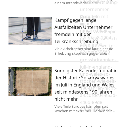
3dc98a70e72d
krankschreibung-
einem Interview das neue
Heizungsgesetz. Es gehe darum,
unternehmer-
Kosten zu senken. Bis Verbraucher
fremdeln-mit-
davon etwas merken, soll es aber
08-05
Kampf gegen lange
noch dauern.
neuer-
Ausfallzeiten Unternehmer
moeglichkeit-a-
https://www.spie
fremdeln mit der
22f79aa8-2904-
gel.de/wissensch
Teilkrankschreibung
47ee-bb91-
aft/natur/wetter-
Viele Arbeitgeber sind laut einer Ifo-
42abefe39660
in-
Erhebung skeptisch gegenüber
Teilkrankschreibungen. Sie
grossbritannien-
befürchten schwierige
juli-in-england-
Abgrenzungsfälle – auch wenn sie
Sonnigster Kalendermonat in
profitieren könnten.
und-wales-so-
der Historie So »dry« war es
trocken-wie-seit-
im Juli in England und Wales
190-jahren-nicht-
seit mindestens 190 Jahren
a-0cdfdc04-e53d-
nicht mehr
446d-89d8-
Viele Teile Europas kämpfen seit
4265e4913857
Wochen mit extremer Trockenheit –
auch England und Wales. Fehlender
Niederschlag und starker
Sonnenschein führten nun zu einem