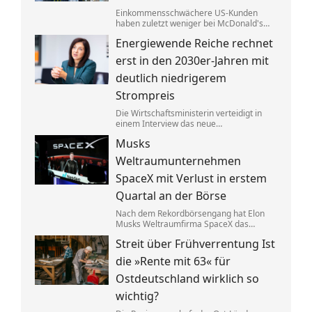
Einkommensschwächere US-Kunden
haben zuletzt weniger bei McDonald's
konsumiert. Der CEO tauscht nun den
Energiewende Reiche rechnet
Länderchef aus – Grund für die
schlechten Zahlen seien chaotische
erst in den 2030er-Jahren mit
Angebote.
deutlich niedrigerem
Strompreis
Die Wirtschaftsministerin verteidigt in
einem Interview das neue
Heizungsgesetz. Es gehe darum, Kosten
Musks
zu senken. Bis Verbraucher davon etwas
merken, soll es aber noch dauern.
Weltraumunternehmen
SpaceX mit Verlust in erstem
Quartal an der Börse
Nach dem Rekordbörsengang hat Elon
Musks Weltraumfirma SpaceX das
Quartal mit einem Minus von 541
Streit über Frühverrentung Ist
Millionen Dollar beendet. Zugleich hat
sich der Umsatz nahezu verdoppelt –
die »Rente mit 63« für
dank der Satellitentochter Starlink.
Ostdeutschland wirklich so
wichtig?