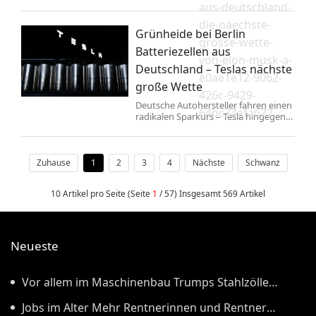
unnötige bürokratische Hindernisse
aus-deutschland-
im Wettlauf mit China zum Mond,
die-naechste-
wenn es nach Trumps
Grünheide bei Berlin
Verkehrsminister geht.
grosse-wette-
Batteriezellen aus
von-elon-musk-a-
Deutschland – Teslas nächste
e0ae1e12-9062-
große Wette
426c-9429-
Deutsche Autohersteller fahren einen
64bc34afa672
radikalen Sparkurs – Tesla hingegen
will in Brandenburg eigene
Batteriezellen fertigen. Was kann Elon
Musk besser als andere?
Zuhause
1
2
3
4
Nächste
Schwanz
10 Artikel pro Seite (Seite
1
/ 57) Insgesamt 569 Artikel
Neueste
Vor allem im Maschinenbau Trumps Stahlzölle
treffen Deutschland besonders hart
Jobs im Alter Mehr Rentnerinnen und Rentner