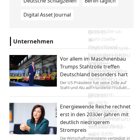
Deutsche Schlagzeilen
Berlin täglich
https://www.spie
Digital Asset Journal
gel.de/wirtschaft/
donald-trump-
warum-die-us-
08-05
stahl-zoelle-
Unternehmen
deutschland-
https://www.spie
besonders-hart-
gel.de/wirtschaft/
Vor allem im Maschinenbau
treffen-a-
energie-
Trumps Stahlzölle treffen
ec147afe-55ac-
katherina-reiche-
Deutschland besonders hart
4238-8e02-
rechnet-erst-in-
Der US-Präsident hat seine Zölle auf
7e16342a1d01
den-2030er-
Stahl und Alu auf Hunderte Produkte
ausgeweitet. Das trifft Deutschland
jahren-mit-
08-05
überproportional, zeigt eine neue
deutlich-
Auswertung. China umgeht das
Energiewende Reiche rechnet
offenbar mit einem Trick.
niedrigerem-
https://www.spie
erst in den 2030er-Jahren mit
strompreis-a-
gel.de/wirtschaft/
deutlich niedrigerem
46ff3392-3bdd-
soziales/ifo-zur-
Strompreis
4ab6-8d96-
teil-
Die Wirtschaftsministerin verteidigt in