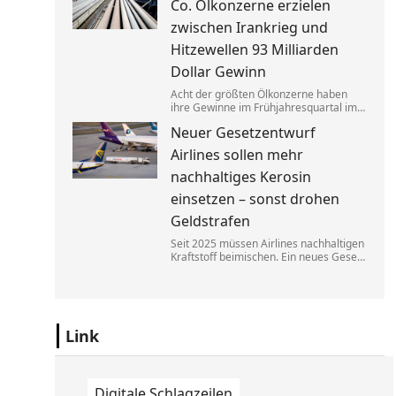
Co. Ölkonzerne erzielen
zugutekommen.
zwischen Irankrieg und
Hitzewellen 93 Milliarden
Dollar Gewinn
Acht der größten Ölkonzerne haben
ihre Gewinne im Frühjahresquartal im
Vergleich zum Vorjahr fast verdoppelt.
Neuer Gesetzentwurf
Die neuen Zahlen heizen die Debatte
über eine Übergewinnsteuer an.
Airlines sollen mehr
nachhaltiges Kerosin
einsetzen – sonst drohen
Geldstrafen
Seit 2025 müssen Airlines nachhaltigen
Kraftstoff beimischen. Ein neues Gesetz
soll bald dafür sorgen, dass diese
Regelung besser durchgesetzt werden
kann. Fluggesellschaften müssen dann
mit hohen Bußen rechnen.
Link
Digitale Schlagzeilen