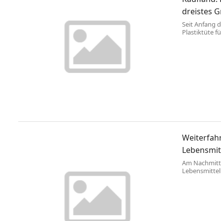
dreistes 
Seit Anfang 
Plastiktüte 
Lebensmittel
bewussteren 
Umwelthilfe (
Greenwashing
Deutschland 
Weiterfahr
Lebensmit
Am Nachmitta
Lebensmittel
Ausgangsort 
Lebensmitte
Verbrauchers
Verkehrspoliz
Lebensmittel
mehreren Pale