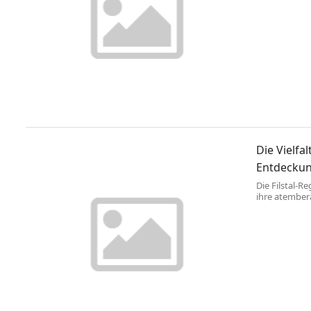
sich deshalb 
Die Vielfal
Entdeckun
Die Filstal-R
ihre atember
Freizeitmögli
historischen
kulturellen L
werfen wir ei