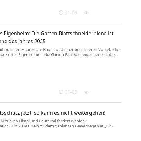
01-09
s Eigenheim: Die Garten-Blattschneiderbiene ist
ene des Jahres 2025
mit orangen Haaren am Bauch und einer besonderen Vorliebe für
tapezierte“ Eigenheime – die Garten-Blattschneiderbiene ist die
 Jahres 2025. Mit etwas Glück und einem vielfältigen
ot könnten Sie sie im kommenden Sommer auch in Ihrem Garten
as Kuratorium „Wildbiene des Jahres“ des Arbeitskreises
ataster hat die Garten-Blattschneiderbiene (Megachile
zur ...
01-09
sschutz jetzt, so kann es nicht weitergehen!
ittleren Filstal und Lautertal fordert weniger
auch. Ein klares Nein zu dem geplanten Gewerbegebiet „IKG
r 2023 wurde täglich eine Fläche von rund 55 Hektar (ca. 77
) als Siedlungs- und Verkehrsfläche neu ausgewiesen - meist zu
andwirtschaft und fruchtbarer Böden. Die Bundesregierung hat