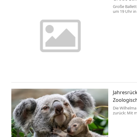
Große Ballet
um 19 Uhr in 
Michaela deP
Selbst in Si
amerikanische
Bekannt wurde
Jahresrück
Zoologisc
Die Wilhelma 
zurück: Mit 
Rekordergebn
Begeisterung
Koala-Nachwu
Jungtiere ers