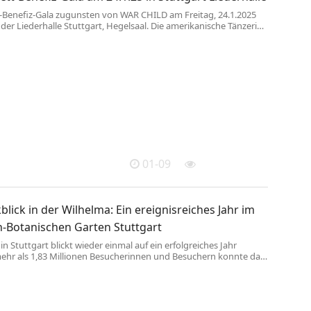
t-Benefiz-Gala zugunsten von WAR CHILD am Freitag, 24.1.2025
der Liederhalle Stuttgart, Hegelsaal. Die amerikanische Tänzerin
rince war Botschafterin für WAR CHILD mit großem Engagement.
erra Leone als Kriegswaise aufgewachsen, dann von einem
n Ehepaar adoptiert, begann sie mit 4 Jahren mit Ballett.
 sie international mit ...
01-09
blick in der Wilhelma: Ein ereignisreiches Jahr im
h-Botanischen Garten Stuttgart
in Stuttgart blickt wieder einmal auf ein erfolgreiches Jahr
mehr als 1,83 Millionen Besucherinnen und Besuchern konnte das
is des Vorjahres leicht übertroffen werden. Eine Welle der
, weit über die Grenzen von Baden-Württemberg hinaus, hat der
chs ausgelöst: Kurz vor Weihnachten schauten gleich zwei
tmals aus den Beuteln ihrer ...