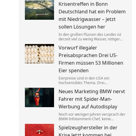
Krisentreffen in Bonn
bezahlen. Bedürftige sollten dagegen
an anderer Stelle gezielt entlastet
Deutschland hat ein Problem
werden.
mit Niedrigwasser – jetzt
sollen Lösungen her
In den großen Flüssen des Landes ist
derzeit viel zu wenig Wasser, nötiger
Regen ist nicht in Sicht.
Vorwurf illegaler
Verkehrsminister Steffen Bilger lädt
nun zum Krisengespräch. Industrie- und
Preisabsprachen Drei US-
Schifffahrtsverbände haben vorab klare
Forderungen.
Firmen müssen 53 Millionen
Eier spenden
Eierpreise sind in den USA ein
hochsensibles Thema. Drei
Großproduzenten wurde vorgeworfen,
Neues Marketing BMW nervt
sich dabei illegalerweise abgesprochen
zu haben. Sie einigten sich mit der Justiz
Fahrer mit Spider-Man-
– und liefern jetzt im großen Stil.
Werbung auf Autodisplay
Noch vor wenigen Jahren versprach der
BMW-Infotainment-Chef, keine
Werbung in Autos abspielen zu wollen.
Spielzeughersteller in der
Nun zeigen bestimmte Modelle einen
Clip für einen neuen Film. BMW sagt,
Krise Jetzt kommen bei