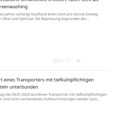
Greenwashing
des Jahres verlangt Kaufland einen Cent pro dünne Einweg-
für Obst und Gemüse. Die Bepreisung begründet der
einzelhändler damit, seine Kundinnen und Kunden für einen
Verbrauch von Einweg-Plastik zu sensibilisieren. Die Deutsche
DUH) kritisiert den Tüten-Cent jedoch als wirkungslos und reines
. Dazu Barbara Metz, Bundesgeschäftsführerin der DUH: „In
werden ...
01-11
t eines Transporters mit tiefkühlpflichtigen
teln unterbunden
g des 09.01.2025 wurde ein Transporter mit tiefkühlpflichtigen
n und nicht vorhandenen Kühlvorrichtungen wieder zum
im Raum Stuttgart zurückgesandt. Die
lüberwachung des Amtes für Veterinärwesen und
chutz wurde am Nachmittag des 09.01.2025 von der
ei über einen Transporter mit kühl- und tiefkühlpflichtigen
n, jedoch ohne jegliche Kühlvorichtungen informiert. Auf
tten waren kühlpflichtige ...