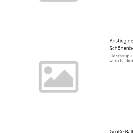
Anstieg d
Schönenbe
Die Startup-
wirtschaftli
Startups gegr
zweitstärkst
Jahr 2021 üb
„Next Genera
Große Ball