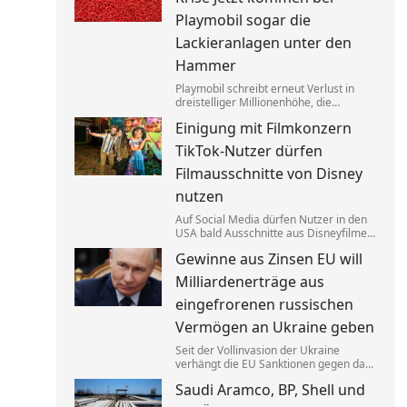
das sei gar keine Werbung.
Playmobil sogar die
Lackieranlagen unter den
Hammer
Playmobil schreibt erneut Verlust in
dreistelliger Millionenhöhe, die
Produktion des einstigen deutschen
Einigung mit Filmkonzern
Vorzeigeunternehmens wandert ins
Ausland. Getrieben wird die Krise auch
TikTok-Nutzer dürfen
von eklatantem Missmanagement.
Filmausschnitte von Disney
nutzen
Auf Social Media dürfen Nutzer in den
USA bald Ausschnitte aus Disneyfilmen
zeigen. TikToker können Sequenzen aus
Gewinne aus Zinsen EU will
Marvel, Star Wars und Co. benutzen. Im
Gegenzug hat Disney auch Anspruch
Milliardenerträge aus
auf ihre Kurzvideos.
eingefrorenen russischen
Vermögen an Ukraine geben
Seit der Vollinvasion der Ukraine
verhängt die EU Sanktionen gegen das
Russland von Kremlchef Wladimir Putin.
Saudi Aramco, BP, Shell und
Gelder wurden festgesetzt, die Erträge
aus den Zinsen sollen jetzt Kyjiw