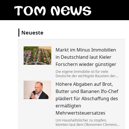
Neueste
Markt im Minus Immobilien
in Deutschland laut Kieler
Forschern wieder günstiger
Die eigene Immobilie ist für viele
Deutsche der wichtigste Baustein der
Altersvorsorge. Berücksichtigt man
Höhere Abgaben auf Brot,
Inflation und Kaufkraft sind
Wohnimmobilien laut einer Studie
Butter und Bananen Ifo-Chef
heute aber weniger wert als vor einem
Jahr.
plädiert für Abschaffung des
ermäßigten
Mehrwertsteuersatzes
Um Haushaltslöcher zu stopfen,
könnten laut dem Ökonomen Clemens
Fuest künftig alle im Supermarkt mehr