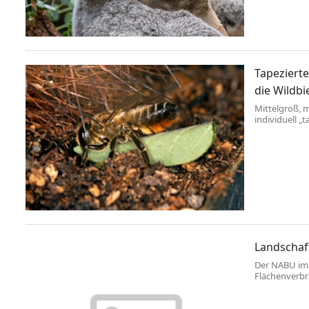
Tapezierte
die Wildbi
Mittelgroß, 
individuell „
Wildbiene des
Blütenangeb
entdecken. D
Wildbienen-K
willughbiella) 
Landschaft
Der NABU im M
Flächenverbr
Auen“. Im Jah
Fußballfelder
Lasten der L