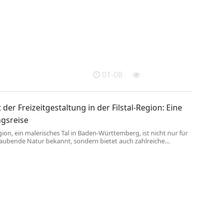
im Rahmen ...
01-08
t der Freizeitgestaltung in der Filstal-Region: Eine
gsreise
egion, ein malerisches Tal in Baden-Württemberg, ist nicht nur für
aubende Natur bekannt, sondern bietet auch zahlreiche
chkeiten für Einheimische und Touristen. Mit einer Mischung aus
 Sehenswürdigkeiten, Outdoor-Aktivitäten und einem lebendigen
eben gibt es hier für jeden etwas zu entdecken. In diesem Artikel
nen Blick auf einige der Höhepunkte, ...