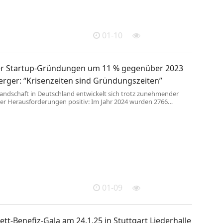
01-10
er Startup-Gründungen um 11 % gegenüber 2023
rger: “Krisenzeiten sind Gründungszeiten”
Landschaft in Deutschland entwickelt sich trotz zunehmender
cher Herausforderungen positiv: Im Jahr 2024 wurden 2766
ündet – 11 % mehr als im Vorjahr (2498). Damit ist 2024 das
e Gründungsjahr und wird nur durch den Spitzenwert im Corona-
ertroffen. Das belegen die neuesten Daten aus der Report-Reihe
tion – Startup-Neugründungen in ...
01-09
ett-Benefiz-Gala am 24.1.25 in Stuttgart Liederhalle