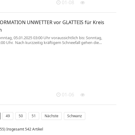
01-08
ORMATION UNWETTER vor GLATTEIS für Kreis
n
onntag, 05.01.2025 03:00 Uhr voraussichtlich bis: Sonntag,
:00 Uhr. Nach kurzzeitig kräftigem Schneefall gehen die
e im Laufe der Nacht zum Sonntag in Regen über. Dieser kann
den gebietsweise gefrieren. Es besteht die Gefahr von Glatteis!
 Sonntagvormittags setzt sich dann die Milderung auch in tiefen
s ...
01-06
49
50
51
Nächste
Schwanz
 55) Insgesamt 542 Artikel