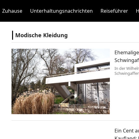
Zuhause
Unterhaltungsnachrichten
Reiseführer
H
Modische Kleidung
Ehemalige
Schwingaf
In der Wilhel
Schwingaffen
1970er Jahren
vor einem Ja
Zoo in Lodz 
Weißhandgibb
Ein Cent 
Kaufland: 