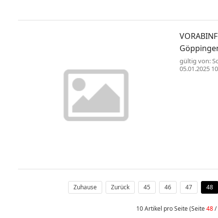
VORABINF
Göppinge
gültig von: S
05.01.2025 10
Niederschläg
auf kalten Bö
Im Laufe des
Lagen vollend
Zuhause
Zurück
45
46
47
48
10 Artikel pro Seite (Seite
48
/