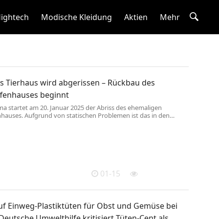
ightech
Modische Kleidung
Aktien
Mehr
s Tierhaus wird abgerissen – Rückbau des
fenhauses beginnt
ma startet am 20. Januar 2025 der Abriss des ehemaligen
hauses. Aufgrund von statischen Problemen ist das in den
 errichtete Gebäude nicht mehr zukunftsfähig nutzbar. Bereits
hr wurden daher die dort gehaltenen Haubenlanguren an den
abgegeben. Kurz darauf hieß es dann, Abschied von den
ons zu ...
01-15
auf Einweg-Plastiktüten für Obst und Gemüse bei
Deutsche Umwelthilfe kritisiert Tüten-Cent als