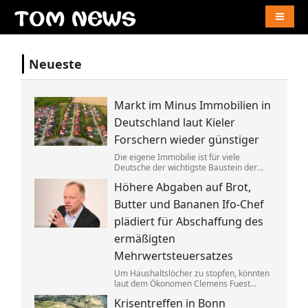
Naviga
Neueste
Markt im Minus Immobilien in
Deutschland laut Kieler
Forschern wieder günstiger
Die eigene Immobilie ist für viele
Deutsche der wichtigste Baustein der
Altersvorsorge. Berücksichtigt man
Höhere Abgaben auf Brot,
Inflation und Kaufkraft sind
Wohnimmobilien laut einer Studie heute
Butter und Bananen Ifo-Chef
aber weniger wert als vor einem Jahr.
plädiert für Abschaffung des
ermäßigten
Mehrwertsteuersatzes
Um Haushaltslöcher zu stopfen, könnten
laut dem Ökonomen Clemens Fuest
künftig alle im Supermarkt mehr
Krisentreffen in Bonn
bezahlen. Bedürftige sollten dagegen an