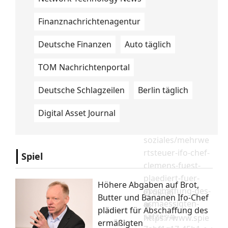
Finanznachrichtenagentur
Deutsche Finanzen
Auto täglich
TOM Nachrichtenportal
08-06
Deutsche Schlagzeilen
Berlin täglich
Digital Asset Journal
https://www.spie
gel.de/wirtschaft/
soziales/mehrwe
rtsteuer-ifo-chef-
Spiel
clemens-fuest-
plaediert-fuer-
Höhere Abgaben auf Brot,
abschaffung-des-
08-06
Butter und Bananen Ifo-Chef
ermaessigten-
plädiert für Abschaffung des
satzes-a-
https://www.spie
ermäßigten