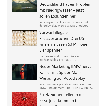
anderer Stelle gezielt entlastet werden.
Deutschland hat ein Problem
mit Niedrigwasser – jetzt
sollen Lösungen her
In den großen Flüssen des Landes ist
derzeit viel zu wenig Wasser, nötiger
Regen ist nicht in Sicht. Verkehrsminister
Vorwurf illegaler
Steffen Bilger lädt nun zum
Krisengespräch. Industrie- und
Preisabsprachen Drei US-
Schifffahrtsverbände haben vorab klare
Forderungen.
Firmen müssen 53 Millionen
Eier spenden
Eierpreise sind in den USA ein
hochsensibles Thema. Drei
Großproduzenten wurde vorgeworfen,
Neues Marketing BMW nervt
sich dabei illegalerweise abgesprochen
zu haben. Sie einigten sich mit der Justiz –
Fahrer mit Spider-Man-
und liefern jetzt im großen Stil.
Werbung auf Autodisplay
Noch vor wenigen Jahren versprach der
BMW-Infotainment-Chef, keine Werbung
in Autos abspielen zu wollen. Nun zeigen
Spielzeughersteller in der
bestimmte Modelle einen Clip für einen
neuen Film. BMW sagt, das sei gar keine
Krise Jetzt kommen bei
Werbung.