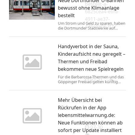
Neue Dortmunder U-Bahnen
bestellt-a-
bewusst ohne Klimaanlage
6825cea4-e6fa-
bestellt
4911-ae37-
Um Strom und Geld zu sparen, haben
436e8e067f77
die Dortmunder Stadtwerke auf
Klimaanlagen in ihren neuen U-
Bahnen verzichtet. In der aktuellen
Hitzewelle gefällt das nicht jedem
Handyverbot in der Sauna,
Fahrgast.
Kinderaufsicht neu geregelt –
Thermen und Freibad
bekommen neue Spielregeln
Für die Barbarossa-Thermen und das
07-31
Göppinger Freibad gelten künftig
neue Benutzungsordnungen. Der
Gemeinderat hat die Neufassung
beschlossen und damit die
Mehr Übersicht bei
Regelungen an aktuelle rechtliche
Vorgaben sowie die Anforderungen
Rückrufen in der App
eines modernen Badebetriebs
lebensmittelwarnung.de:
angepasst. Die bisherige gemeinsame
Benutzungsordnung wird durch zwei
Neue Funktionen können ab
eigenständige Regelwerke ersetzt –
07-30
sofort per Update installiert
eines für die Barbarossa-Thermen
und eines für das Freibad. Dadurch