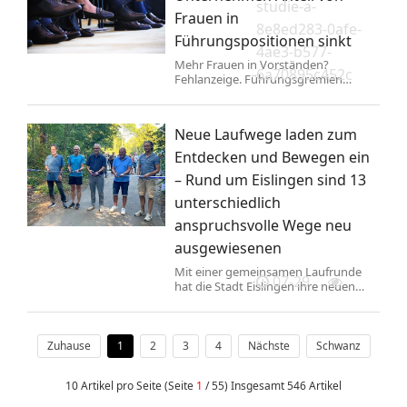
studie-a-
Frauen in
8e8ed283-0afe-
Führungspositionen sinkt
4ae3-b577-
Mehr Frauen in Vorständen?
6a70895c452c
Fehlanzeige. Führungsgremien
deutscher Unternehmen sind
weitgehend in Männerhand, der
Frauenanteil ist zuletzt sogar
Neue Laufwege laden zum
gesunken.
Entdecken und Bewegen ein
– Rund um Eislingen sind 13
unterschiedlich
anspruchsvolle Wege neu
ausgewiesenen
Mit einer gemeinsamen Laufrunde
07-29
hat die Stadt Eislingen ihre neuen
Laufwege offiziell eröffnet. Zahlreiche
Gäste kamen zur Einweihung am TSG
Waldheim und begleiteten
Oberbürgermeister Oliver Marzian
Zuhause
1
2
3
4
Nächste
Schwanz
auf einem Abschnitt der Laufrunde
Salamander. Insgesamt stehen der
10 Artikel pro Seite (Seite
1
/ 55) Insgesamt 546 Artikel
Bevölkerung ab sofort 13
ausgeschilderte Laufwege in Eislingen