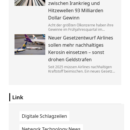
zwischen Irankrieg und
Hitzewellen 93 Milliarden
Dollar Gewinn
Acht der größten Ölkonzerne haben ihre
Gewinne im Frühjahresquartal im
Vergleich zum Vorjahr fast verdoppelt.
Neuer Gesetzentwurf Airlines
Die neuen Zahlen heizen die Debatte
über eine Übergewinnsteuer an.
sollen mehr nachhaltiges
Kerosin einsetzen – sonst
drohen Geldstrafen
Seit 2025 müssen Airlines nachhaltigen
Kraftstoff beimischen. Ein neues Gesetz
soll bald dafür sorgen, dass diese
Regelung besser durchgesetzt werden
kann. Fluggesellschaften müssen dann
mit hohen Bußen rechnen.
Link
Digitale Schlagzeilen
Network Technology News