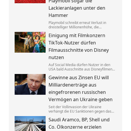
Playmobil sogar die
Lackieranlagen unter den
Hammer
Playmobil schreibt erneut Verlust in
dreistelliger Millionenhöhe, die
Produktion des einstigen deutschen
Einigung mit Filmkonzern
Vorzeigeunternehmens wandert ins
Ausland. Getrieben wird die Krise auch
TikTok-Nutzer dürfen
von eklatantem Missmanagement.
Filmausschnitte von Disney
nutzen
Auf Social Media dürfen Nutzer in den
USA bald Ausschnitte aus Disneyfilmen
zeigen. TikToker können Sequenzen aus
Gewinne aus Zinsen EU will
Marvel, Star Wars und Co. benutzen. Im
Gegenzug hat Disney auch Anspruch auf
Milliardenerträge aus
ihre Kurzvideos.
eingefrorenen russischen
Vermögen an Ukraine geben
Seit der Vollinvasion der Ukraine
verhängt die EU Sanktionen gegen das
Russland von Kremlchef Wladimir Putin.
Saudi Aramco, BP, Shell und
Gelder wurden festgesetzt, die Erträge
aus den Zinsen sollen jetzt Kyjiw
Co. Ölkonzerne erzielen
zugutekommen.