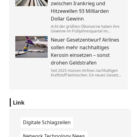
zwischen Irankrieg und
Hitzewellen 93 Milliarden
Dollar Gewinn
Acht der größten Ölkonzerne haben ihre
Gewinne im Frühjahresquartal im
Vergleich zum Vorjahr fast verdoppelt.
Neuer Gesetzentwurf Airlines
Die neuen Zahlen heizen die Debatte
über eine Übergewinnsteuer an.
sollen mehr nachhaltiges
Kerosin einsetzen – sonst
drohen Geldstrafen
Seit 2025 müssen Airlines nachhaltigen
Kraftstoff beimischen. Ein neues Gesetz
soll bald dafür sorgen, dass diese
Regelung besser durchgesetzt werden
kann. Fluggesellschaften müssen dann
mit hohen Bußen rechnen.
Link
Digitale Schlagzeilen
Network Technology News