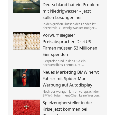
anderer Stelle gezielt entlastet werden.
Deutschland hat ein Problem
mit Niedrigwasser – jetzt
sollen Lösungen her
In den großen Flüssen des Landes ist
derzeit viel zu wenig Wasser, nötiger
Regen ist nicht in Sicht. Verkehrsminister
Vorwurf illegaler
Steffen Bilger lädt nun zum
Krisengespräch. Industrie- und
Preisabsprachen Drei US-
Schifffahrtsverbände haben vorab klare
Forderungen.
Firmen müssen 53 Millionen
Eier spenden
Eierpreise sind in den USA ein
hochsensibles Thema. Drei
Großproduzenten wurde vorgeworfen,
Neues Marketing BMW nervt
sich dabei illegalerweise abgesprochen
zu haben. Sie einigten sich mit der Justiz –
Fahrer mit Spider-Man-
und liefern jetzt im großen Stil.
Werbung auf Autodisplay
Noch vor wenigen Jahren versprach der
BMW-Infotainment-Chef, keine Werbung
in Autos abspielen zu wollen. Nun zeigen
Spielzeughersteller in der
bestimmte Modelle einen Clip für einen
neuen Film. BMW sagt, das sei gar keine
Krise Jetzt kommen bei
Werbung.