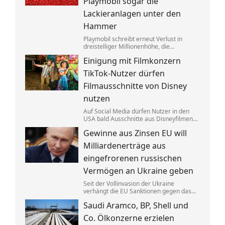
Playmobil sogar die
Lackieranlagen unter den
Hammer
Playmobil schreibt erneut Verlust in
dreistelliger Millionenhöhe, die
Produktion des einstigen deutschen
Einigung mit Filmkonzern
Vorzeigeunternehmens wandert ins
Ausland. Getrieben wird die Krise auch
TikTok-Nutzer dürfen
von eklatantem Missmanagement.
Filmausschnitte von Disney
nutzen
Auf Social Media dürfen Nutzer in den
USA bald Ausschnitte aus Disneyfilmen
zeigen. TikToker können Sequenzen aus
Gewinne aus Zinsen EU will
Marvel, Star Wars und Co. benutzen. Im
Gegenzug hat Disney auch Anspruch auf
Milliardenerträge aus
ihre Kurzvideos.
eingefrorenen russischen
Vermögen an Ukraine geben
Seit der Vollinvasion der Ukraine
verhängt die EU Sanktionen gegen das
Russland von Kremlchef Wladimir Putin.
Saudi Aramco, BP, Shell und
Gelder wurden festgesetzt, die Erträge
aus den Zinsen sollen jetzt Kyjiw
Co. Ölkonzerne erzielen
zugutekommen.