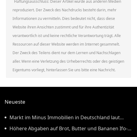
Haftungsausschluss: Dieser Artikel wurde aus anderen Medien
reproduziert. Der Zweck des Nachdrucks besteht darin, mehr
Informationen zu vermitteln. Dies bedeutet nicht, dass diese
Website ihren Ansichten zustimmt und für ihre Authentizität
verantwortlich ist und keine rechtliche Verantwortung trägt. Alle
Ressourcen auf dieser Website werden im Internet gesammelt.
Der Zweck des Teilens dient nur dem Lernen und Nachschlagen
aller. Wenn eine Verletzung des Urheberrechts oder des geistigen
Eigentums vorliegt, hinterlassen Sie uns bitte eine Nachricht.
Neueste
Markt im Minus Immobilien in Deutschland laut
Kieler Forschern wieder günstiger
Höhere Abgaben auf Brot, Butter und Bananen Ifo-