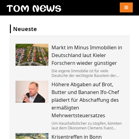
Naviga
Neueste
Markt im Minus Immobilien in
Deutschland laut Kieler
Forschern wieder günstiger
Die eigene Immobilie ist für viele
Deutsche der wichtigste Baustein der
Altersvorsorge. Berücksichtigt man
Höhere Abgaben auf Brot,
Inflation und Kaufkraft sind
Wohnimmobilien laut einer Studie heute
Butter und Bananen Ifo-Chef
aber weniger wert als vor einem Jahr.
plädiert für Abschaffung des
ermäßigten
Mehrwertsteuersatzes
Um Haushaltslöcher zu stopfen, könnten
laut dem Ökonomen Clemens Fuest
künftig alle im Supermarkt mehr
Krisentreffen in Bonn
bezahlen. Bedürftige sollten dagegen an