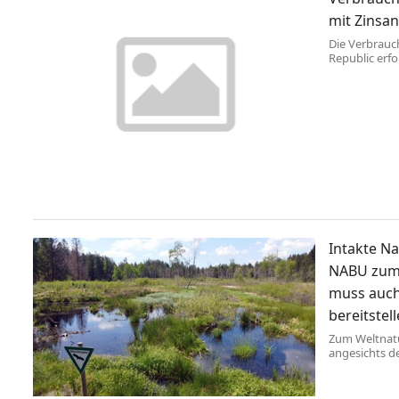
mit Zinsa
Die Verbrauc
Republic erfo
Trade Republ
Verzinsung un
mehr Transpa
Verbraucherz
den Aktenzeic
Intakte N
NABU zum 
muss auch
bereitstel
Zum Weltnatu
angesichts d
Landesregier
Württembergs
der NABU-Lan