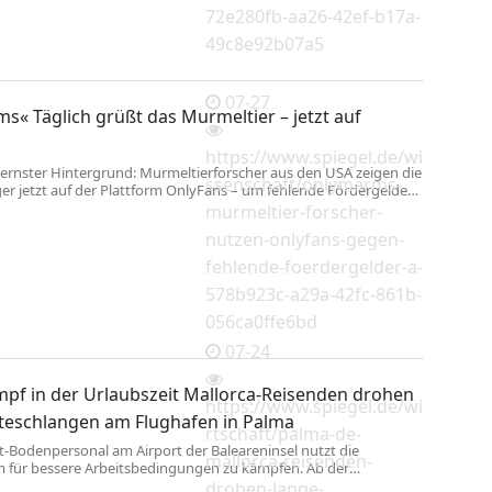
72e280fb-aa26-42ef-b17a-
49c8e92b07a5
07-27
« Täglich grüßt das Murmeltier – jetzt auf
https://www.spiegel.de/wi
, ernster Hintergrund: Murmeltierforscher aus den USA zeigen die
ssenschaft/onlymarms-
er jetzt auf der Plattform OnlyFans – um fehlende Fördergelder
eren.
murmeltier-forscher-
nutzen-onlyfans-gegen-
fehlende-foerdergelder-a-
578b923c-a29a-42fc-861b-
056ca0ffe6bd
07-24
mpf in der Urlaubszeit Mallorca-Reisenden drohen
https://www.spiegel.de/wi
teschlangen am Flughafen in Palma
rtschaft/palma-de-
t-Bodenpersonal am Airport der Baleareninsel nutzt die
mallorca-reisenden-
um für bessere Arbeitsbedingungen zu kämpfen. Ab der
che könnte es auf Mallorca zu Teilstreiks kommen.
drohen-lange-