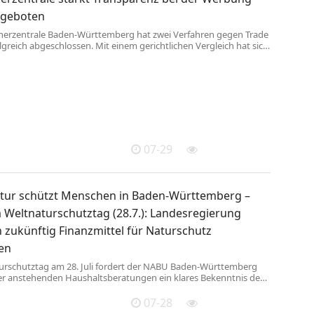
ngeboten
herzentrale Baden-Württemberg hat zwei Verfahren gegen Trade
lgreich abgeschlossen. Mit einem gerichtlichen Vergleich hat sich
ic verpflichtet, die beanstandete irreführende Werbung zur
d Einlagensicherung zu unterlassen. Ein wichtiger Erfolg für
renz bei der Werbung mit Zinsangeboten. Die Klagen der
entrale Baden-Württemberg gegen Trade Republic, die unter
hen 101 O ...
07-29
atur schützt Menschen in Baden-Württemberg –
Weltnaturschutztag (28.7.): Landesregierung
 zukünftig Finanzmittel für Naturschutz
len
rschutztag am 28. Juli fordert der NABU Baden-Württemberg
er anstehenden Haushaltsberatungen ein klares Bekenntnis der
ung zu mehr Investitionen in Natur- und Artenschutz: „Baden-
 Vielfalt gerät durch die Klimakrise enorm unter Druck”, sagt
07-28
desvorsitzende Johannes Enssle. „Wälder, Moore, Flüsse, Wiesen