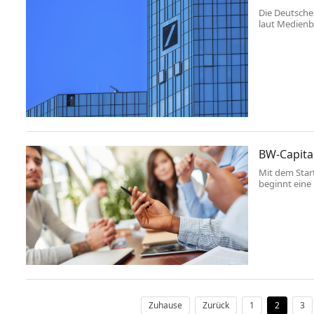
Die Deutsche
laut Medienbe
um den Verda
BW-Capital
Mit dem Star
beginnt eine
Württemberg.
Nicole Hoffme
Bayaz als st
Risikokapital
ersten Mal ge
Zuhause
Zurück
1
2
3