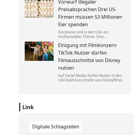
Vorwurf illegaler
Elon Musk geführte Konzern jedoch
nicht zurück. Eine exklusive Studie
Preisabsprachen Drei US-
erklärt, warum.
Firmen müssen 53 Millionen
Eier spenden
Eierpreise sind in den USA ein
hochsensibles Thema. Drei
Großproduzenten wurde vorgeworfen,
Einigung mit Filmkonzern
sich dabei illegalerweise abgesprochen
zu haben. Sie einigten sich mit der Justiz
TikTok-Nutzer dürfen
– und liefern jetzt im großen Stil.
Filmausschnitte von Disney
nutzen
Auf Social Media dürfen Nutzer in den
USA bald Ausschnitte aus Disneyfilmen
zeigen. TikToker können Sequenzen aus
Marvel, Star Wars und Co. benutzen. Im
Gegenzug hat Disney auch Anspruch
auf ihre Kurzvideos.
Link
Digitale Schlagzeilen