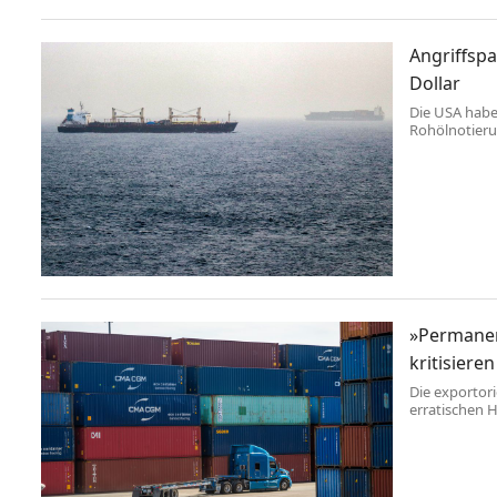
und Äcker si
durch ...
Angriffspa
Dollar
Die USA haben
Rohölnotieru
Deeskalation
»Permanen
kritisiere
Die exportor
erratischen 
findet sehr d