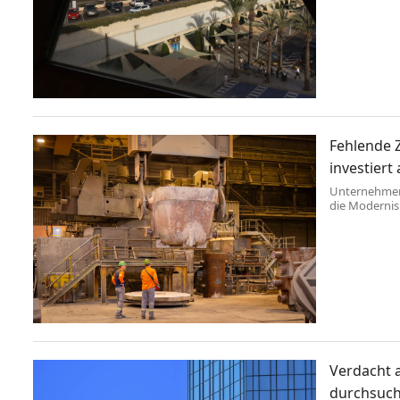
Fehlende 
investiert
Unternehmen 
die Modernis
davon vorha
Verdacht 
durchsuch