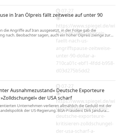
nd die Lebensadern unseres Landes, zugleich aber immer stärker
07-27
use in Iran Ölpreis fällt zeitweise auf unter 90
https://www.spiegel.de/wi
 die Angriffe auf Iran ausgesetzt, in der Folge gab die
rtschaft/iran-oelpreis-
ng nach. Beobachter sagen, auch ein hoher Ölpreis zwinge zur
.
faellt-nach-us-
angriffspause-zeitweise-
unter-90-dollar-a-
710ca01c-ebf1-4fdd-b958-
d03d275b5dd2
07-27
ter Ausnahmezustand« Deutsche Exporteure
n »Zolldschungel« der USA scharf
https://www.spiegel.de/wi
ientierten Unternehmen verlieren allmählich die Geduld mit der
rtschaft/donald-trump-
Handelspolitik der US-Regierung. BGA-Präsident Dirk Jandura
eutliche Worte.
deutsche-exporteure-
kritisieren-zolldschungel-
der-usa-scharf-a-