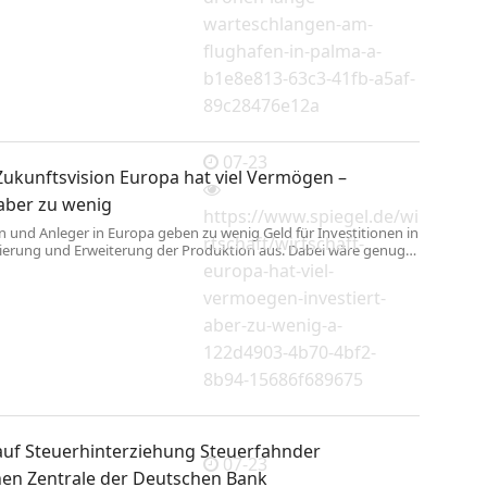
warteschlangen-am-
flughafen-in-palma-a-
b1e8e813-63c3-41fb-a5af-
89c28476e12a
07-23
Zukunftsvision Europa hat viel Vermögen –
 aber zu wenig
https://www.spiegel.de/wi
und Anleger in Europa geben zu wenig Geld für Investitionen in
rtschaft/wirtschaft-
ierung und Erweiterung der Produktion aus. Dabei wäre genug
nden.
europa-hat-viel-
vermoegen-investiert-
aber-zu-wenig-a-
122d4903-4b70-4bf2-
8b94-15686f689675
auf Steuerhinterziehung Steuerfahnder
07-23
en Zentrale der Deutschen Bank