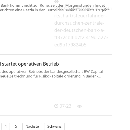
 Bank kommt nicht zur Ruhe: Seit den Morgenstunden findet
https://www.spiegel.de/wi
richten eine Razzia in den Büros des Bankhauses statt. Es geht
cht der Steuerhinterziehung.
rtschaft/steuerfahnder-
durchsuchen-zentrale-
der-deutschen-bank-a-
ff372cb4-d7f2-419d-a273-
ed9b179824b5
 startet operativen Betrieb
t des operativen Betriebs der Landesgesellschaft BW-Capital
 neue Zeitrechnung für Risikokapital-Förderung in Baden-
 Symbolbild Unter der Leitung von Wirtschaftsministerin Dr.
ister-Kraut als Vorsitzende und Finanzminister Dr. Danyal
ellvertretendem Vorsitzenden hat der Aufsichtsrat der neuen
gesellschaft des Landes, BW-Capital GmbH, am 20. Juli 2026 zum
tagt. Aufgabe von BW-Capital ist es, ...
07-23
4
5
Nächste
Schwanz