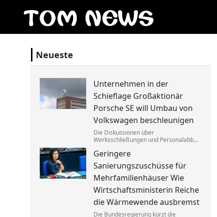
Neueste
Unternehmen in der
Schieflage Großaktionär
Porsche SE will Umbau von
Volkswagen beschleunigen
Die Diskussionen über
Werksschließungen und Personalabbau
bei Volkswagen dauern dem Porsche-
Geringere
Clan zu lange. Die Familie fordert die
Aufgabe von »Denkverboten«.
Sanierungszuschüsse für
Mehrfamilienhäuser Wie
Wirtschaftsministerin Reiche
die Wärmewende ausbremst
Die Bundesregierung kürzt die