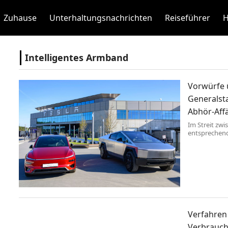
Zuhause
Unterhaltungsnachrichten
Reiseführer
H
Intelligentes Armband
Vorwürfe 
Generalst
Abhör-Aff
Im Streit zwi
entsprechend
Ermittlungen 
Verfahren 
Verbrauch