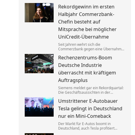
Asphaltreparaturen untereinander
Rekordgewinn im ersten
aufgeteilt. Um die verbotenen
Absprachen zu verschleiern, wurden
Halbjahr Commerzbank-
Codewörter verwendet.
Chefin besteht auf
Mitsprache bei möglicher
UniCredit-Übernahme
Seit Jahren wehrt sich die
Commerzbank gegen eine Übernahme
durch die italienische Großbank
Rechenzentrums-Boom
UniCredit. Ein kräftiger Gewinnsprung
sorgt für neues Selbstbewusstsein.
Deutsche Industrie
überrascht mit kräftigem
Auftragsplus
Siemens meldet gar ein Rekordquartal:
Die Geschäftsaussichten in der
deutschen Industrie haben sich zuletzt
Umstrittener E-Autobauer
spürbar verbessert. Dahinter stecken
jedoch vor allem Großaufträge, teils
Tesla gelingt in Deutschland
auch aus Übersee.
nur ein Mini-Comeback
Der Markt für E-Autos boomt in
Deutschland, auch Tesla profitiert
davon. Zu alter Stärke findet der von