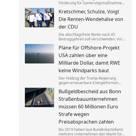
Förderung für Sanierungsmaßnahmen
bei Gebäuden drastisch zusammen.
Kretschmer, Schulze, Voigt
Das trifft nicht zuletzt Mieter. Und die
Klimaziele dürften so kaum noch zu
Die Renten-Wendehälse von
erreichen sein.
der CDU
Die abschlagsfreie Rente nach 45
Beitragsjahren soll verschwinden. Vor
allem ostdeutsche Länder protestieren.
Pläne für Offshore-Projekt
Dabei vertraten die CDU-
Ministerpräsidenten noch vor Kurzem
USA zahlen über eine
das Gegenteil dessen, was sie jetzt
sagen.
Milliarde Dollar, damit RWE
keine Windparks baut
Der Feldzug der Trump-Regierung
gegen erneuerbare Energieformen
geht weiter: Der deutsche Konzern RWE
Bußgeldbescheid aus Bonn
gibt mehrere in den USA geplante
große Windkraftprojekte auf – gegen
Straßenbauunternehmen
eine üppige Entschädigung.
müssen 60 Millionen Euro
Strafe wegen
Preisabsprachen zahlen
Bis 2019 haben laut Bundeskartellamt
mehrere Unternehmen den Markt für