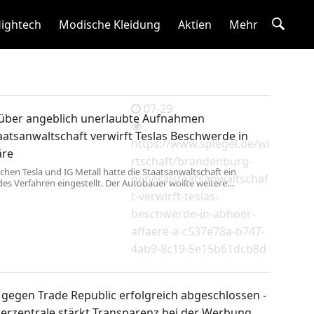
ightech
Modische Kleidung
Aktien
Mehr
07-29
über angeblich unerlaubte Aufnahmen
aatsanwaltschaft verwirft Teslas Beschwerde in
https://www.spiegel.de/wi
äre
rtschaft/brandenburg-
schen Tesla und IG Metall hatte die Staatsanwaltschaft ein
generalstaatsanwaltschaf
es Verfahren eingestellt. Der Autobauer wollte weitere
erzwingen, blieb aber ohne Erfolg.
t-verwirft-teslas-
beschwerde-in-abhoer-
affaere-a-c537e78a-b747-
4ab9-8c19-5e15b61dcb8d
gegen Trade Republic erfolgreich abgeschlossen ­-
erzentrale stärkt Transparenz bei der Werbung