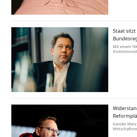
Staat sitzt
Bundesregi
Mit einem 500
Investitionss
ausgerechnet 
Widerstand
Reformplä
Kanzler Merz
Wirtschaftsr
manche der d