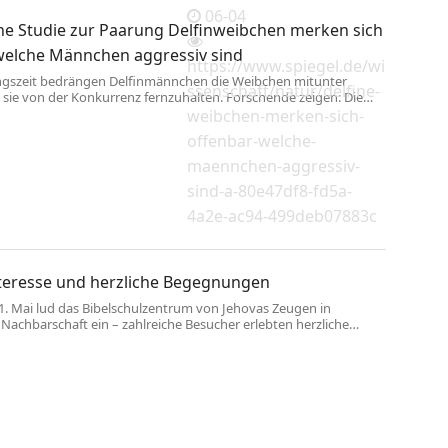
06-04
che Studie zur Paarung Delfinweibchen merken sich
 welche Männchen aggressiv sind
https://www.spiegel.de/wi
ngszeit bedrängen Delfinmännchen die Weibchen mitunter
ssenschaft/natur/delfine-
 sie von der Konkurrenz fernzuhalten. Forschende zeigen: Die
nen diese Tiere wiedererkennen. Mit Folgen.
weibchen-merken-sich-
offenbar-welche-
maennchen-aggressiv-
sind-a-80e47df8-fd5a-
4a2e-ac94-499deb07883c
teresse und herzliche Begegnungen
1. Mai lud das Bibelschulzentrum von Jehovas Zeugen in
Nachbarschaft ein – zahlreiche Besucher erlebten herzliche
und spannende Einblicke in die neu gestalteten Räume Am
 Wochenende öffnete das Bibelschulzentrum Auendorf seine
chbarn und Interessierte. Am Samstag und Sonntag kamen
 Besucher und nutzten die Gelegenheit, ...