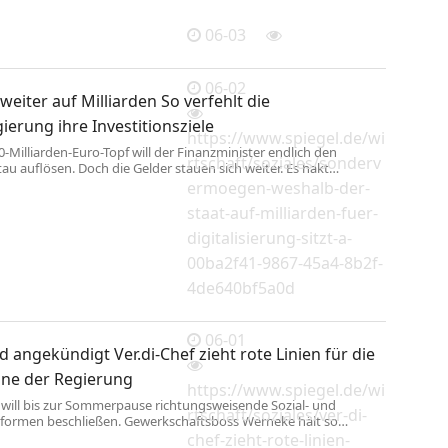
06-03
06-02
 weiter auf Milliarden So verfehlt die
erung ihre Investitionsziele
https://www.spiegel.de/wi
-Milliarden-Euro-Topf will der Finanzminister endlich den
rtschaft/soziales/sonderv
tau auflösen. Doch die Gelder stauen sich weiter. Es hakt
dort, wo das Land digitaler werden soll.
ermoegen-weshalb-der-
staat-auf-milliarden-fuer-
digitalisierung-sitzt-a-
00ba2f41-9867-45a4-8b2f-
4de640bf5a0d
06-01
 angekündigt Ver.di-Chef zieht rote Linien für die
ne der Regierung
https://www.spiegel.de/wi
 will bis zur Sommerpause richtungsweisende Sozial- und
rtschaft/soziales/ver-di-
eformen beschließen. Gewerkschaftsboss Werneke hält so
iskutierten Maßnahmen aber gar nicht erst verhandelbar.
chef-zieht-rote-linien-