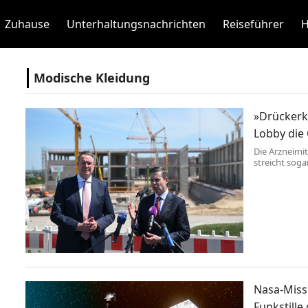
Zuhause
Unterhaltungsnachrichten
Reiseführer
H
Modische Kleidung
»Drückerk
Lobby die
Die Arzneimi
streicht soga
Regierung tr
Nasa-Miss
Funkstille o