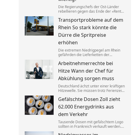
Die Regierungschefs der Ost-Länder
rebellieren gegen das Ende der »Rente
nach 63«. Tatsächlich schafft ein
Transportprobleme auf dem
größerer Anteil der Ostdeutschen die
dafür nötigen Beitragsjahre. Doch die
Rhein So stark könnte die
Unterschiede zum Westen werden
kleiner.
Dürre die Spritpreise
erhöhen
Die extremen Niedrigpegel am Rhein
gefährden die Lieferketten der
Industrie. Ökonom Thilo Schaefer sagt,
Arbeitnehmerrechte bei
was das für Autofahrer und das
Wirtschaftswachstum bedeuten könnte.
Hitze Wann der Chef für
Abkühlung sorgen muss
Deutschland ächzt unter einer kräftigen
Hitzewelle. Sie müssen trotz Ferienzeit
ins Büro? Dann haben Sie Anspruch auf
Gefälschte Dosen Zoll zieht
so manche Erleichterung.
62.000 Energydrinks aus
dem Verkehr
Tausende Dosen mit gefälschtem Logo
sollten in Frankreich verkauft werden.
Der Zoll stoppte die Lieferung an