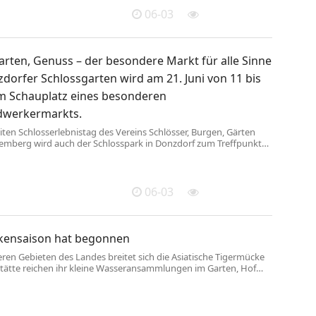
06-03
arten, Genuss – der besondere Markt für alle Sinne
dorfer Schlossgarten wird am 21. Juni von 11 bis
m Schauplatz eines besonderen
dwerkermarkts.
ten Schlosserlebnistag des Vereins Schlösser, Burgen, Gärten
mberg wird auch der Schlosspark in Donzdorf zum Treffpunkt
ebhaber und Kunstfreunde. Im Mittelpunkt dieses besonderen
rkttages für die ganze Familie stehen Pflanzenkunde,
tung und –pflege sowie Kunsthandwerk und regionale Produkte.
stände, verteilt im Schlosshof und im Park, bieten eine bunte
06-03
kensaison hat begonnen
ren Gebieten des Landes breitet sich die Asiatische Tigermücke
tstätte reichen ihr kleine Wasseransammlungen im Garten, Hof
 Balkon. Regentonnen, Gießkannen und Untersetzer sollten
er geleert werden. Eine Asiatische Tigermücke (Aedes
sitzt auf einem Finger und sticht zu. Wärmere Temperaturen
ommer und damit auch ...