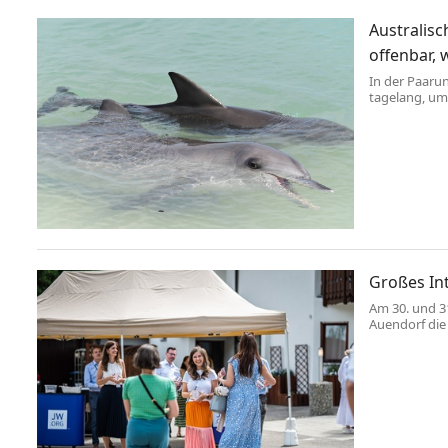
Australis
offenbar,
In der Paaru
tagelang, um
Weibchen kön
Großes In
Am 30. und 3
Auendorf die 
Begegnungen 
vergangenen
Türen für Na
insgesamt 431