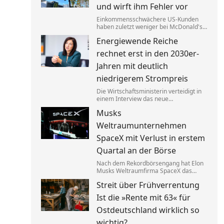
wollen.
und wirft ihm Fehler vor
Einkommensschwächere US-Kunden
haben zuletzt weniger bei McDonald's
konsumiert. Der CEO tauscht nun den
Energiewende Reiche
Länderchef aus – Grund für die
schlechten Zahlen seien chaotische
rechnet erst in den 2030er-
Angebote.
Jahren mit deutlich
niedrigerem Strompreis
Die Wirtschaftsministerin verteidigt in
einem Interview das neue
Heizungsgesetz. Es gehe darum,
Musks
Kosten zu senken. Bis Verbraucher
davon etwas merken, soll es aber noch
Weltraumunternehmen
dauern.
SpaceX mit Verlust in erstem
Quartal an der Börse
Nach dem Rekordbörsengang hat Elon
Musks Weltraumfirma SpaceX das
Quartal mit einem Minus von 541
Streit über Frühverrentung
Millionen Dollar beendet. Zugleich hat
sich der Umsatz nahezu verdoppelt –
Ist die »Rente mit 63« für
dank der Satellitentochter Starlink.
Ostdeutschland wirklich so
wichtig?