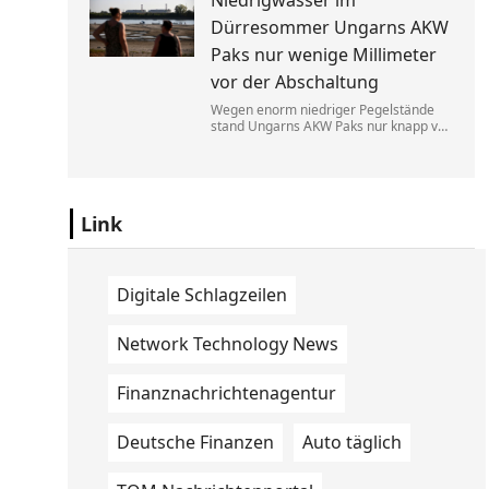
Niedrigwasser im
Energydrinks, die Getränke wurden
vernichtet.
Dürresommer Ungarns AKW
Paks nur wenige Millimeter
vor der Abschaltung
Wegen enorm niedriger Pegelstände
stand Ungarns AKW Paks nur knapp vor
einem kompletten Ausfall. Der
Regierungschef rief die Menschen in
der aktuellen Hitzewelle zum
Stromsparen auf.
Link
Digitale Schlagzeilen
Network Technology News
Finanznachrichtenagentur
Deutsche Finanzen
Auto täglich