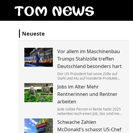
Neueste
Vor allem im Maschinenbau
Trumps Stahlzölle treffen
Deutschland besonders hart
Der US-Präsident hat seine Zölle auf
Stahl und Alu auf Hunderte Produkte
ausgeweitet. Das trifft Deutschland
Jobs im Alter Mehr
überproportional, zeigt eine neue
Auswertung. China umgeht das
Rentnerinnen und Rentner
offenbar mit einem Trick.
arbeiten
Jede siebte Person in Rente hatte 2025
nebenbei noch einen Job, das sind mehr
als zuvor. Gleichzeitig sind die
Schwache Zahlen
Arbeitgeberverbände »fassungslos«,
dass einige Ministerpräsidenten die
McDonald's schasst US-Chef
»Rente mit 63« nun doch behalten