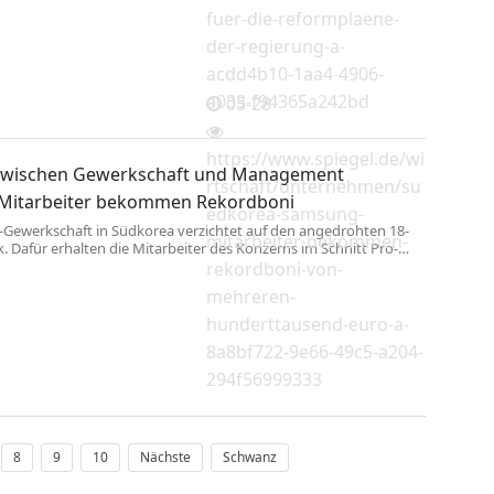
fuer-die-reformplaene-
der-regierung-a-
acdd4b10-1aa4-4906-
a033-f94365a242bd
05-28
https://www.spiegel.de/wi
zwischen Gewerkschaft und Management
rtschaft/unternehmen/su
Mitarbeiter bekommen Rekordboni
edkorea-samsung-
Gewerkschaft in Südkorea verzichtet auf den angedrohten 18-
mitarbeiter-bekommen-
k. Dafür erhalten die Mitarbeiter des Konzerns im Schnitt Pro-
 Höhe von mehreren Hunderttausend Euro.
rekordboni-von-
mehreren-
hunderttausend-euro-a-
8a8bf722-9e66-49c5-a204-
294f56999333
8
9
10
Nächste
Schwanz