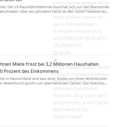
https://www.spiegel.de/wi
det: Die US-Raumfahrtbehörde Nasa hat sich von der Marssonde
ssenschaft/weltall/nasa-
bschiedet. Über ein Jahrzehnt hatte sie den Roten Planeten aus
orscht – und dabei etwa besondere Polarlichter entdeckt.
mars-orbiter-maven-ist-
nach-monatelanger-
funkstille-offiziell-tot-a-
e2e9198e-f54f-4b7a-ab11-
39a7f3ab772f
06-04
nen Miete frisst bei 3,2 Millionen Haushalten
https://www.spiegel.de/wi
40 Prozent des Einkommens
rtschaft/soziales/wohnen-
eter in Deutschland sind laut einer Studie von ihren Wohnkosten
miete-frisst-bei-3-2-
er Mieterbund spricht von alarmierenden Zahlen. Das Statistische
hätzt die Lage etwas besser ein.
millionen-haushalten-
mehr-als-40-prozent-des-
einkommens-a-4d723b9a-
0b87-44db-b14a-
982e07c5ed31