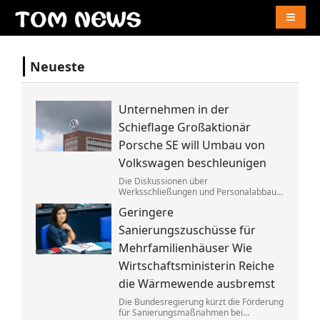
Naviga
Neueste
Unternehmen in der
Schieflage Großaktionär
Porsche SE will Umbau von
Volkswagen beschleunigen
Die Diskussionen über
Werksschließungen und Personalabbau
bei Volkswagen dauern dem Porsche-
Geringere
Clan zu lange. Die Familie fordert die
Aufgabe von »Denkverboten«.
Sanierungszuschüsse für
Mehrfamilienhäuser Wie
Wirtschaftsministerin Reiche
die Wärmewende ausbremst
Die Bundesregierung kürzt die Förderung
für Sanierungsmaßnahmen bei