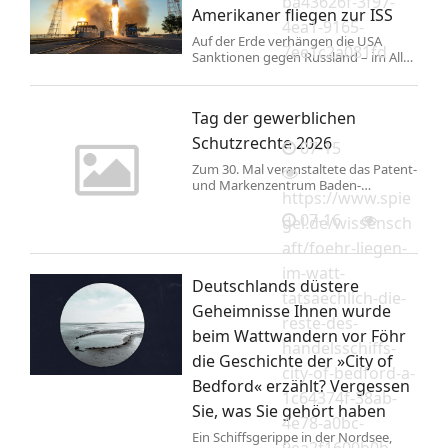
ba43626f-3f97-
Göppingen (09:10 Uhr) und
Amerikaner fliegen zur ISS
Geislingen (09:30 Uhr). Auf der
4ea1-9165-
Geislinger Steige zeigen die Dampflok
Auf der Erde verhängen die USA
7ee1c2a081fd
und ...
Sanktionen gegen Russland – im All
kooperieren beide Länder. Ein Sojus-
Raumschiff hat ein gemischtes Trio
zur ISS gebracht, darunter einen
Tag der gewerblichen
Mann mit ukrainischen Wurzeln.
Schutzrechte 2026
07-15
Zum 30. Mal veranstaltete das Patent-
und Markenzentrum Baden-
https://www.spie
Württemberg im
Regierungspräsidium Stuttgart den
07-16
gel.de/wissensch
„Tag der gewerblichen Schutzrechte“.
aft/foehr-liegen-
Neben Vorträgen zu aktuellen
Themen bietet der Kongress
im-watt-
Unternehmen auch die Gelegenheit,
Deutschlands düstere
tatsaechlich-die-
sich mit Expertinnen und Experten
Geheimnisse Ihnen wurde
auszutauschen. Ob gefälschte Trikots,
reste-des-
täuschend echt wirkende Fanartikel
beim Wattwandern vor Föhr
oder Plagiate bekannter
handelsschiffs-
die Geschichte der »City of
Sportmarken: Großveranstaltungen,
city-of-bedford-a-
wie die aktuelle Fußball-
Bedford« erzählt? Vergessen
Weltmeisterschaft der Herren, rufen
1c64374f-38ab-
Sie, was Sie gehört haben
bei ...
4e78-a0bc-
Ein Schiffsgerippe in der Nordsee,
9ea2f1600b0b