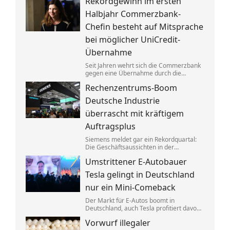
Rekordgewinn im ersten
aufgeteilt. Um die verbotenen
Absprachen zu verschleiern, wurden
Halbjahr Commerzbank-
Codewörter verwendet.
Chefin besteht auf Mitsprache
bei möglicher UniCredit-
Übernahme
Seit Jahren wehrt sich die Commerzbank
gegen eine Übernahme durch die
italienische Großbank UniCredit. Ein
Rechenzentrums-Boom
kräftiger Gewinnsprung sorgt für neues
Selbstbewusstsein.
Deutsche Industrie
überrascht mit kräftigem
Auftragsplus
Siemens meldet gar ein Rekordquartal:
Die Geschäftsaussichten in der
deutschen Industrie haben sich zuletzt
Umstrittener E-Autobauer
spürbar verbessert. Dahinter stecken
jedoch vor allem Großaufträge, teils auch
Tesla gelingt in Deutschland
aus Übersee.
nur ein Mini-Comeback
Der Markt für E-Autos boomt in
Deutschland, auch Tesla profitiert davon.
Zu alter Stärke findet der von Elon Musk
Vorwurf illegaler
geführte Konzern jedoch nicht zurück.