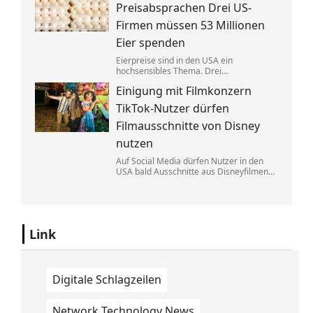
Eine exklusive Studie erklärt, warum.
Preisabsprachen Drei US-
Firmen müssen 53 Millionen
Eier spenden
Eierpreise sind in den USA ein
hochsensibles Thema. Drei
Großproduzenten wurde vorgeworfen,
Einigung mit Filmkonzern
sich dabei illegalerweise abgesprochen
zu haben. Sie einigten sich mit der Justiz –
TikTok-Nutzer dürfen
und liefern jetzt im großen Stil.
Filmausschnitte von Disney
nutzen
Auf Social Media dürfen Nutzer in den
USA bald Ausschnitte aus Disneyfilmen
zeigen. TikToker können Sequenzen aus
Marvel, Star Wars und Co. benutzen. Im
Gegenzug hat Disney auch Anspruch auf
ihre Kurzvideos.
Link
Digitale Schlagzeilen
Network Technology News