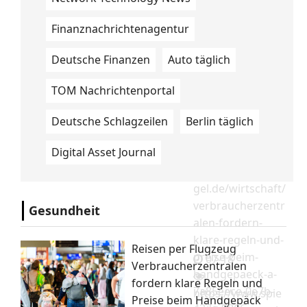
Finanznachrichtenagentur
Deutsche Finanzen
Auto täglich
TOM Nachrichtenportal
Deutsche Schlagzeilen
Berlin täglich
07-18
Digital Asset Journal
https://www.spie
gel.de/wirtschaft/
verbraucherzentr
Gesundheit
alen-fordern-
klare-regeln-und-
Reisen per Flugzeug
preise-beim-
07-18
Verbraucherzentralen
handgepaeck-a-
fordern klare Regeln und
7a85eece-0e7b-
https://www.spie
Preise beim Handgepäck