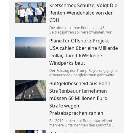
Gebäuden drastisch zusammen. Das trifft
Kretschmer, Schulze, Voigt Die
nicht zuletzt Mieter. Und die Klimaziele
dürften so kaum noch zu erreichen sein.
Renten-Wendehälse von der
CDU
Die abschlagsfreie Rente nach 45
Beitragsjahren soll verschwinden. Vor
allem ostdeutsche Länder protestieren.
Pläne für Offshore-Projekt
Dabei vertraten die CDU-
Ministerpräsidenten noch vor Kurzem
USA zahlen über eine Milliarde
das Gegenteil dessen, was sie jetzt
sagen.
Dollar, damit RWE keine
Windparks baut
Der Feldzug der Trump-Regierung gegen
erneuerbare Energieformen geht weiter:
Der deutsche Konzern RWE gibt mehrere
Bußgeldbescheid aus Bonn
in den USA geplante große
Windkraftprojekte auf – gegen eine
Straßenbauunternehmen
üppige Entschädigung.
müssen 60 Millionen Euro
Strafe wegen
Preisabsprachen zahlen
Bis 2019 haben laut Bundeskartellamt
mehrere Unternehmen den Markt für
Asphaltreparaturen untereinander