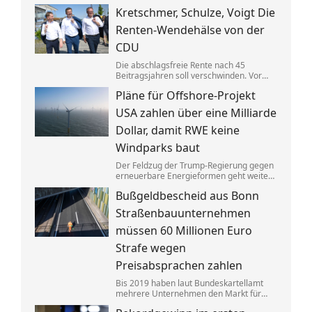
Gebäuden drastisch zusammen. Das trifft
Kretschmer, Schulze, Voigt Die
nicht zuletzt Mieter. Und die Klimaziele
dürften so kaum noch zu erreichen sein.
Renten-Wendehälse von der
CDU
Die abschlagsfreie Rente nach 45
Beitragsjahren soll verschwinden. Vor
allem ostdeutsche Länder protestieren.
Pläne für Offshore-Projekt
Dabei vertraten die CDU-
Ministerpräsidenten noch vor Kurzem
USA zahlen über eine Milliarde
das Gegenteil dessen, was sie jetzt
sagen.
Dollar, damit RWE keine
Windparks baut
Der Feldzug der Trump-Regierung gegen
erneuerbare Energieformen geht weiter:
Der deutsche Konzern RWE gibt mehrere
Bußgeldbescheid aus Bonn
in den USA geplante große
Windkraftprojekte auf – gegen eine
Straßenbauunternehmen
üppige Entschädigung.
müssen 60 Millionen Euro
Strafe wegen
Preisabsprachen zahlen
Bis 2019 haben laut Bundeskartellamt
mehrere Unternehmen den Markt für
Asphaltreparaturen untereinander