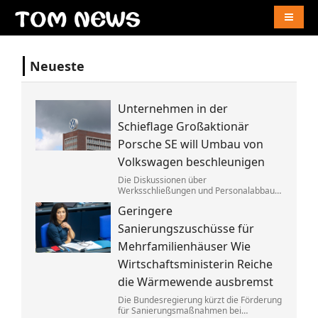
Naviga
Neueste
Unternehmen in der
Schieflage Großaktionär
Porsche SE will Umbau von
Volkswagen beschleunigen
Die Diskussionen über
Werksschließungen und Personalabbau
bei Volkswagen dauern dem Porsche-
Geringere
Clan zu lange. Die Familie fordert die
Aufgabe von »Denkverboten«.
Sanierungszuschüsse für
Mehrfamilienhäuser Wie
Wirtschaftsministerin Reiche
die Wärmewende ausbremst
Die Bundesregierung kürzt die Förderung
für Sanierungsmaßnahmen bei