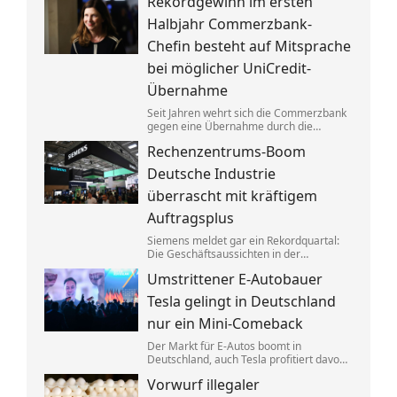
Rekordgewinn im ersten
aufgeteilt. Um die verbotenen
Absprachen zu verschleiern, wurden
Halbjahr Commerzbank-
Codewörter verwendet.
Chefin besteht auf Mitsprache
bei möglicher UniCredit-
Übernahme
Seit Jahren wehrt sich die Commerzbank
gegen eine Übernahme durch die
italienische Großbank UniCredit. Ein
Rechenzentrums-Boom
kräftiger Gewinnsprung sorgt für neues
Selbstbewusstsein.
Deutsche Industrie
überrascht mit kräftigem
Auftragsplus
Siemens meldet gar ein Rekordquartal:
Die Geschäftsaussichten in der
deutschen Industrie haben sich zuletzt
Umstrittener E-Autobauer
spürbar verbessert. Dahinter stecken
jedoch vor allem Großaufträge, teils auch
Tesla gelingt in Deutschland
aus Übersee.
nur ein Mini-Comeback
Der Markt für E-Autos boomt in
Deutschland, auch Tesla profitiert davon.
Zu alter Stärke findet der von Elon Musk
Vorwurf illegaler
geführte Konzern jedoch nicht zurück.