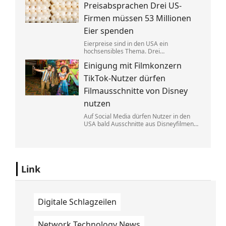
Eine exklusive Studie erklärt, warum.
Preisabsprachen Drei US-
Firmen müssen 53 Millionen
Eier spenden
Eierpreise sind in den USA ein
hochsensibles Thema. Drei
Großproduzenten wurde vorgeworfen,
Einigung mit Filmkonzern
sich dabei illegalerweise abgesprochen
zu haben. Sie einigten sich mit der Justiz –
TikTok-Nutzer dürfen
und liefern jetzt im großen Stil.
Filmausschnitte von Disney
nutzen
Auf Social Media dürfen Nutzer in den
USA bald Ausschnitte aus Disneyfilmen
zeigen. TikToker können Sequenzen aus
Marvel, Star Wars und Co. benutzen. Im
Gegenzug hat Disney auch Anspruch auf
ihre Kurzvideos.
Link
Digitale Schlagzeilen
Network Technology News