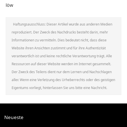
löw
Haftungsausschluss: Dieser Artikel wurde aus anderen Medien
reproduziert. Der Zweck des Nachdrucks besteht darin, mehr
Informationen zu vermitteln. Dies bedeutet nicht, dass diese
Website ihren Ansichten zustimmt und für ihre Authentizität
verantwortlich ist und keine rechtliche Verantwortung trägt. Alle
Ressourcen auf dieser Website werden im Internet gesammelt.
Der Zweck des Teilens dient nur dem Lernen und Nachschlagen
aller. Wenn eine Verletzung des Urheberrechts oder des geistigen
Eigentums vorliegt, hinterlassen Sie uns bitte eine Nachricht.
Neueste