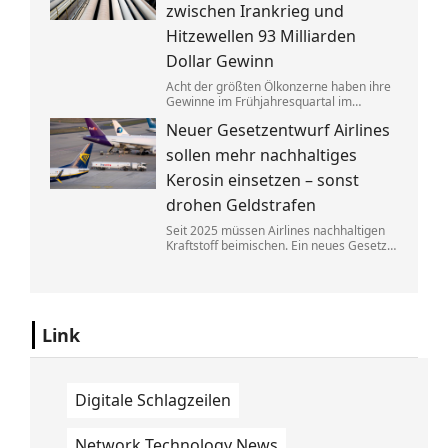
zwischen Irankrieg und
Hitzewellen 93 Milliarden
Dollar Gewinn
Acht der größten Ölkonzerne haben ihre
Gewinne im Frühjahresquartal im
Vergleich zum Vorjahr fast verdoppelt.
Neuer Gesetzentwurf Airlines
Die neuen Zahlen heizen die Debatte
über eine Übergewinnsteuer an.
sollen mehr nachhaltiges
Kerosin einsetzen – sonst
drohen Geldstrafen
Seit 2025 müssen Airlines nachhaltigen
Kraftstoff beimischen. Ein neues Gesetz
soll bald dafür sorgen, dass diese
Regelung besser durchgesetzt werden
kann. Fluggesellschaften müssen dann
mit hohen Bußen rechnen.
Link
Digitale Schlagzeilen
Network Technology News