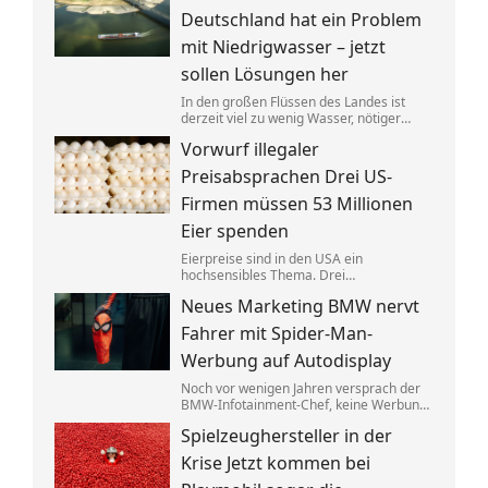
anderer Stelle gezielt entlastet werden.
Deutschland hat ein Problem
mit Niedrigwasser – jetzt
sollen Lösungen her
In den großen Flüssen des Landes ist
derzeit viel zu wenig Wasser, nötiger
Regen ist nicht in Sicht. Verkehrsminister
Vorwurf illegaler
Steffen Bilger lädt nun zum
Krisengespräch. Industrie- und
Preisabsprachen Drei US-
Schifffahrtsverbände haben vorab klare
Forderungen.
Firmen müssen 53 Millionen
Eier spenden
Eierpreise sind in den USA ein
hochsensibles Thema. Drei
Großproduzenten wurde vorgeworfen,
Neues Marketing BMW nervt
sich dabei illegalerweise abgesprochen
zu haben. Sie einigten sich mit der Justiz –
Fahrer mit Spider-Man-
und liefern jetzt im großen Stil.
Werbung auf Autodisplay
Noch vor wenigen Jahren versprach der
BMW-Infotainment-Chef, keine Werbung
in Autos abspielen zu wollen. Nun zeigen
Spielzeughersteller in der
bestimmte Modelle einen Clip für einen
neuen Film. BMW sagt, das sei gar keine
Krise Jetzt kommen bei
Werbung.