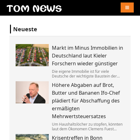
Naviga
Neueste
Markt im Minus Immobilien in
Deutschland laut Kieler
Forschern wieder günstiger
Die eigene Immobilie ist für viele
Deutsche der wichtigste Baustein der
Altersvorsorge. Berücksichtigt man
Höhere Abgaben auf Brot,
Inflation und Kaufkraft sind
Wohnimmobilien laut einer Studie heute
Butter und Bananen Ifo-Chef
aber weniger wert als vor einem Jahr.
plädiert für Abschaffung des
ermäßigten
Mehrwertsteuersatzes
Um Haushaltslöcher zu stopfen, könnten
laut dem Ökonomen Clemens Fuest
künftig alle im Supermarkt mehr
Krisentreffen in Bonn
bezahlen. Bedürftige sollten dagegen an