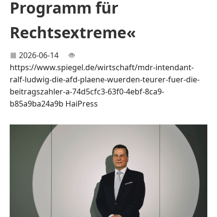
Programm für
Rechtsextreme«
2026-06-14
https://www.spiegel.de/wirtschaft/mdr-intendant-
ralf-ludwig-die-afd-plaene-wuerden-teurer-fuer-die-
beitragszahler-a-74d5cfc3-63f0-4ebf-8ca9-
b85a9ba24a9b
HaiPress