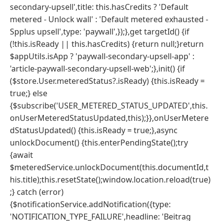
secondary-upsell',title: this.hasCredits ? 'Default
metered - Unlock wall' : 'Default metered exhausted -
Spplus upsell',type: 'paywall',});},get targetId() {if
(!this.isReady || this.hasCredits) {return null;}return
$appUtils.isApp ? 'paywall-secondary-upsell-app' :
'article-paywall-secondary-upsell-web';},init() {if
($store.User.meteredStatus?.isReady) {this.isReady =
true;} else
{$subscribe('USER_METERED_STATUS_UPDATED',this.
onUserMeteredStatusUpdated,this);}},onUserMetere
dStatusUpdated() {this.isReady = true;},async
unlockDocument() {this.enterPendingState();try
{await
$meteredService.unlockDocument(this.documentId,t
his.title);this.resetState();window.location.reload(true)
;} catch (error)
{$notificationService.addNotification({type:
'NOTIFICATION_TYPE_FAILURE',headline: 'Beitrag