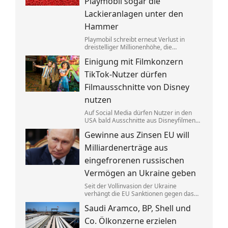
Playmobil sogar die
Lackieranlagen unter den
Hammer
Playmobil schreibt erneut Verlust in
dreistelliger Millionenhöhe, die
Produktion des einstigen deutschen
Einigung mit Filmkonzern
Vorzeigeunternehmens wandert ins
Ausland. Getrieben wird die Krise auch
TikTok-Nutzer dürfen
von eklatantem Missmanagement.
Filmausschnitte von Disney
nutzen
Auf Social Media dürfen Nutzer in den
USA bald Ausschnitte aus Disneyfilmen
zeigen. TikToker können Sequenzen aus
Gewinne aus Zinsen EU will
Marvel, Star Wars und Co. benutzen. Im
Gegenzug hat Disney auch Anspruch auf
Milliardenerträge aus
ihre Kurzvideos.
eingefrorenen russischen
Vermögen an Ukraine geben
Seit der Vollinvasion der Ukraine
verhängt die EU Sanktionen gegen das
Russland von Kremlchef Wladimir Putin.
Saudi Aramco, BP, Shell und
Gelder wurden festgesetzt, die Erträge
aus den Zinsen sollen jetzt Kyjiw
Co. Ölkonzerne erzielen
zugutekommen.