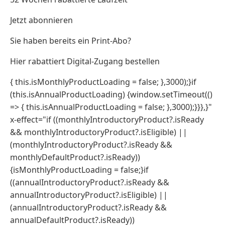
Jetzt abonnieren
Sie haben bereits ein Print-Abo?
Hier rabattiert Digital-Zugang bestellen
{ this.isMonthlyProductLoading = false; },3000);}if
(this.isAnnualProductLoading) {window.setTimeout(()
=> { this.isAnnualProductLoading = false; },3000);}}},}"
x-effect="if ((monthlyIntroductoryProduct?.isReady
&& monthlyIntroductoryProduct?.isEligible) ||
(monthlyIntroductoryProduct?.isReady &&
monthlyDefaultProduct?.isReady))
{isMonthlyProductLoading = false;}if
((annualIntroductoryProduct?.isReady &&
annualIntroductoryProduct?.isEligible) ||
(annualIntroductoryProduct?.isReady &&
annualDefaultProduct?.isReady))