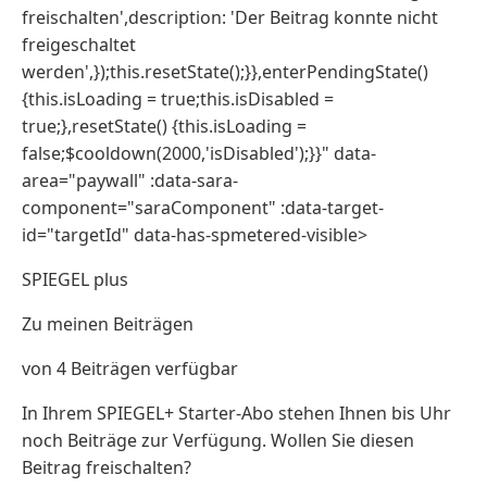
freischalten',description: 'Der Beitrag konnte nicht
freigeschaltet
werden',});this.resetState();}},enterPendingState()
{this.isLoading = true;this.isDisabled =
true;},resetState() {this.isLoading =
false;$cooldown(2000,'isDisabled');}}" data-
area="paywall" :data-sara-
component="saraComponent" :data-target-
id="targetId" data-has-spmetered-visible>
SPIEGEL plus
Zu meinen Beiträgen
von 4 Beiträgen verfügbar
In Ihrem SPIEGEL+ Starter-Abo stehen Ihnen bis Uhr
noch Beiträge zur Verfügung. Wollen Sie diesen
Beitrag freischalten?