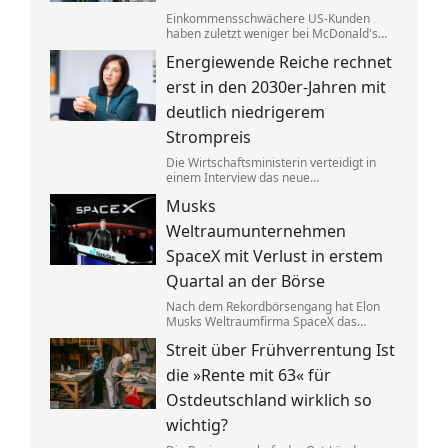
Einkommensschwächere US-Kunden
haben zuletzt weniger bei McDonald's
konsumiert. Der CEO tauscht nun den
Energiewende Reiche rechnet
Länderchef aus – Grund für die
schlechten Zahlen seien chaotische
erst in den 2030er-Jahren mit
Angebote.
deutlich niedrigerem
Strompreis
Die Wirtschaftsministerin verteidigt in
einem Interview das neue
Heizungsgesetz. Es gehe darum, Kosten
Musks
zu senken. Bis Verbraucher davon etwas
merken, soll es aber noch dauern.
Weltraumunternehmen
SpaceX mit Verlust in erstem
Quartal an der Börse
Nach dem Rekordbörsengang hat Elon
Musks Weltraumfirma SpaceX das
Quartal mit einem Minus von 541
Streit über Frühverrentung Ist
Millionen Dollar beendet. Zugleich hat
sich der Umsatz nahezu verdoppelt –
die »Rente mit 63« für
dank der Satellitentochter Starlink.
Ostdeutschland wirklich so
wichtig?