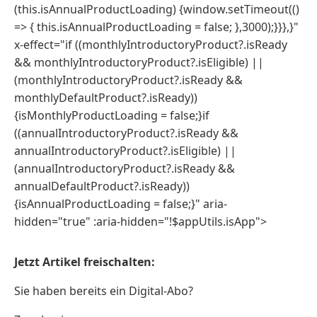
(this.isAnnualProductLoading) {window.setTimeout(()
=> { this.isAnnualProductLoading = false; },3000);}}},}"
x-effect="if ((monthlyIntroductoryProduct?.isReady
&& monthlyIntroductoryProduct?.isEligible) ||
(monthlyIntroductoryProduct?.isReady &&
monthlyDefaultProduct?.isReady))
{isMonthlyProductLoading = false;}if
((annualIntroductoryProduct?.isReady &&
annualIntroductoryProduct?.isEligible) ||
(annualIntroductoryProduct?.isReady &&
annualDefaultProduct?.isReady))
{isAnnualProductLoading = false;}" aria-
hidden="true" :aria-hidden="!$appUtils.isApp">
Jetzt Artikel freischalten:
Sie haben bereits ein Digital-Abo?