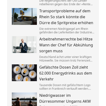
Die Regierungschefs der Ost-Länder
rebellieren gegen das Ende der »Rente
nach 63«. Tatsächlich schafft ein
Transportprobleme auf dem
größerer Anteil der Ostdeutschen die
dafür nötigen Beitragsjahre. Doch die
Rhein So stark könnte die
Unterschiede zum Westen werden
kleiner.
Dürre die Spritpreise erhöhen
Die extremen Niedrigpegel am Rhein
gefährden die Lieferketten der Industrie.
Ökonom Thilo Schaefer sagt, was das für
Arbeitnehmerrechte bei Hitze
Autofahrer und das Wirtschaftswachstum
bedeuten könnte.
Wann der Chef für Abkühlung
sorgen muss
Deutschland ächzt unter einer kräftigen
Hitzewelle. Sie müssen trotz Ferienzeit
ins Büro? Dann haben Sie Anspruch auf
Gefälschte Dosen Zoll zieht
so manche Erleichterung.
62.000 Energydrinks aus dem
Verkehr
Tausende Dosen mit gefälschtem Logo
sollten in Frankreich verkauft werden.
Der Zoll stoppte die Lieferung an
Niedrigwasser im
Energydrinks, die Getränke wurden
vernichtet.
Dürresommer Ungarns AKW