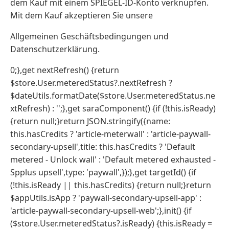
dem Kauf mit einem SPIEGEL-ID-Konto verknüpfen.
Mit dem Kauf akzeptieren Sie unsere
Allgemeinen Geschäftsbedingungen und
Datenschutzerklärung.
0;},get nextRefresh() {return
$store.User.meteredStatus?.nextRefresh ?
$dateUtils.formatDate($store.User.meteredStatus.ne
xtRefresh) : '';},get saraComponent() {if (!this.isReady)
{return null;}return JSON.stringify({name:
this.hasCredits ? 'article-meterwall' : 'article-paywall-
secondary-upsell',title: this.hasCredits ? 'Default
metered - Unlock wall' : 'Default metered exhausted -
Spplus upsell',type: 'paywall',});},get targetId() {if
(!this.isReady || this.hasCredits) {return null;}return
$appUtils.isApp ? 'paywall-secondary-upsell-app' :
'article-paywall-secondary-upsell-web';},init() {if
($store.User.meteredStatus?.isReady) {this.isReady =