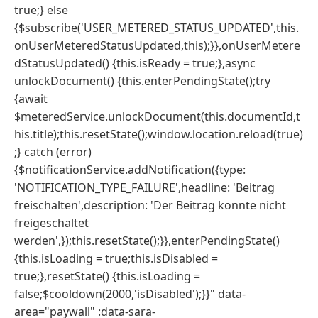
true;} else
{$subscribe('USER_METERED_STATUS_UPDATED',this.
onUserMeteredStatusUpdated,this);}},onUserMetere
dStatusUpdated() {this.isReady = true;},async
unlockDocument() {this.enterPendingState();try
{await
$meteredService.unlockDocument(this.documentId,t
his.title);this.resetState();window.location.reload(true)
;} catch (error)
{$notificationService.addNotification({type:
'NOTIFICATION_TYPE_FAILURE',headline: 'Beitrag
freischalten',description: 'Der Beitrag konnte nicht
freigeschaltet
werden',});this.resetState();}},enterPendingState()
{this.isLoading = true;this.isDisabled =
true;},resetState() {this.isLoading =
false;$cooldown(2000,'isDisabled');}}" data-
area="paywall" :data-sara-