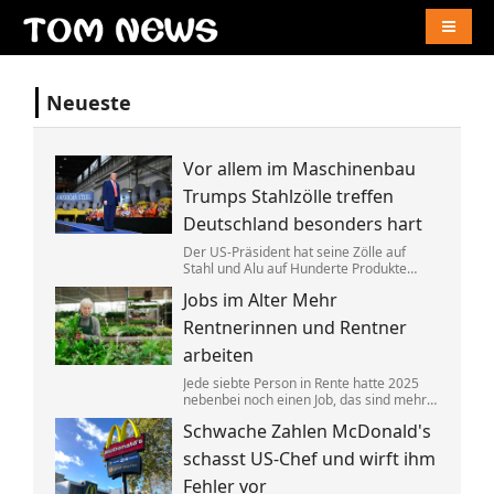
Naviga
Neueste
Vor allem im Maschinenbau
Trumps Stahlzölle treffen
Deutschland besonders hart
Der US-Präsident hat seine Zölle auf
Stahl und Alu auf Hunderte Produkte
ausgeweitet. Das trifft Deutschland
Jobs im Alter Mehr
überproportional, zeigt eine neue
Auswertung. China umgeht das offenbar
Rentnerinnen und Rentner
mit einem Trick.
arbeiten
Jede siebte Person in Rente hatte 2025
nebenbei noch einen Job, das sind mehr
als zuvor. Gleichzeitig sind die
Schwache Zahlen McDonald's
Arbeitgeberverbände »fassungslos«,
dass einige Ministerpräsidenten die
schasst US-Chef und wirft ihm
»Rente mit 63« nun doch behalten wollen.
Fehler vor