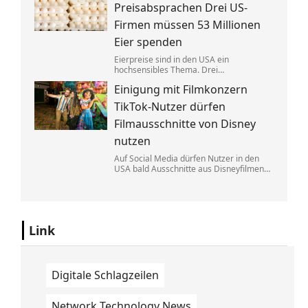
Eine exklusive Studie erklärt, warum.
Preisabsprachen Drei US-
Firmen müssen 53 Millionen
Eier spenden
Eierpreise sind in den USA ein
hochsensibles Thema. Drei
Großproduzenten wurde vorgeworfen,
Einigung mit Filmkonzern
sich dabei illegalerweise abgesprochen
zu haben. Sie einigten sich mit der Justiz –
TikTok-Nutzer dürfen
und liefern jetzt im großen Stil.
Filmausschnitte von Disney
nutzen
Auf Social Media dürfen Nutzer in den
USA bald Ausschnitte aus Disneyfilmen
zeigen. TikToker können Sequenzen aus
Marvel, Star Wars und Co. benutzen. Im
Gegenzug hat Disney auch Anspruch auf
ihre Kurzvideos.
Link
Digitale Schlagzeilen
Network Technology News