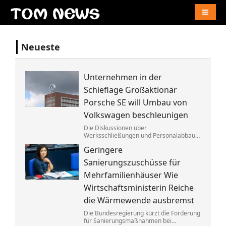
Naviga
Neueste
Unternehmen in der
Schieflage Großaktionär
Porsche SE will Umbau von
Volkswagen beschleunigen
Die Diskussionen über
Werksschließungen und Personalabbau
bei Volkswagen dauern dem Porsche-
Geringere
Clan zu lange. Die Familie fordert die
Aufgabe von »Denkverboten«.
Sanierungszuschüsse für
Mehrfamilienhäuser Wie
Wirtschaftsministerin Reiche
die Wärmewende ausbremst
Die Bundesregierung kürzt die Förderung
für Sanierungsmaßnahmen bei