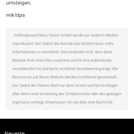
umsteigen.
mik/dpa
Haftungsausschluss: Dieser Artikel wurde aus anderen Medien
reproduziert. Der Zweck des Nachdrucks besteht darin, mehr
Informationen zu vermitteln. Dies bedeutet nicht, dass diese
Website ihren Ansichten zustimmt und für ihre Authentizität
verantwortlich ist und keine rechtliche Verantwortung trägt. Alle
Ressourcen auf dieser Website werden im Internet gesammelt.
Der Zweck des Teilens dient nur dem Lernen und Nachschlagen
aller. Wenn eine Verletzung des Urheberrechts oder des geistigen
Eigentums vorliegt, hinterlassen Sie uns bitte eine Nachricht.
Neueste