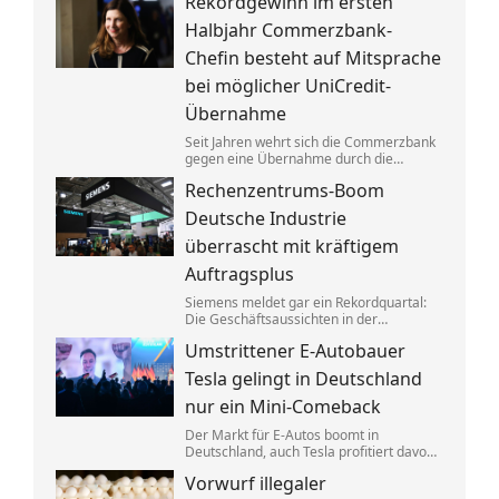
Rekordgewinn im ersten
aufgeteilt. Um die verbotenen
Absprachen zu verschleiern, wurden
Halbjahr Commerzbank-
Codewörter verwendet.
Chefin besteht auf Mitsprache
bei möglicher UniCredit-
Übernahme
Seit Jahren wehrt sich die Commerzbank
gegen eine Übernahme durch die
italienische Großbank UniCredit. Ein
Rechenzentrums-Boom
kräftiger Gewinnsprung sorgt für neues
Selbstbewusstsein.
Deutsche Industrie
überrascht mit kräftigem
Auftragsplus
Siemens meldet gar ein Rekordquartal:
Die Geschäftsaussichten in der
deutschen Industrie haben sich zuletzt
Umstrittener E-Autobauer
spürbar verbessert. Dahinter stecken
jedoch vor allem Großaufträge, teils auch
Tesla gelingt in Deutschland
aus Übersee.
nur ein Mini-Comeback
Der Markt für E-Autos boomt in
Deutschland, auch Tesla profitiert davon.
Zu alter Stärke findet der von Elon Musk
Vorwurf illegaler
geführte Konzern jedoch nicht zurück.