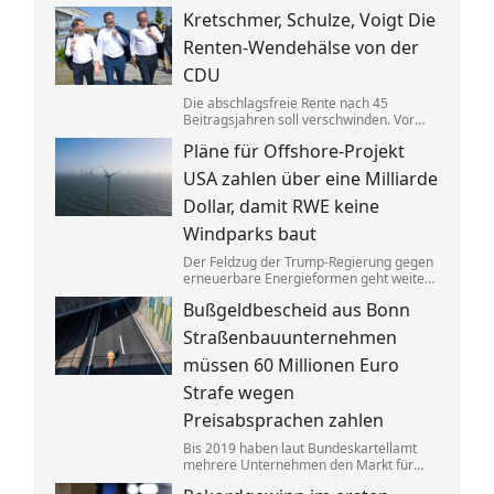
Gebäuden drastisch zusammen. Das trifft
Kretschmer, Schulze, Voigt Die
nicht zuletzt Mieter. Und die Klimaziele
dürften so kaum noch zu erreichen sein.
Renten-Wendehälse von der
CDU
Die abschlagsfreie Rente nach 45
Beitragsjahren soll verschwinden. Vor
allem ostdeutsche Länder protestieren.
Pläne für Offshore-Projekt
Dabei vertraten die CDU-
Ministerpräsidenten noch vor Kurzem
USA zahlen über eine Milliarde
das Gegenteil dessen, was sie jetzt
sagen.
Dollar, damit RWE keine
Windparks baut
Der Feldzug der Trump-Regierung gegen
erneuerbare Energieformen geht weiter:
Der deutsche Konzern RWE gibt mehrere
Bußgeldbescheid aus Bonn
in den USA geplante große
Windkraftprojekte auf – gegen eine
Straßenbauunternehmen
üppige Entschädigung.
müssen 60 Millionen Euro
Strafe wegen
Preisabsprachen zahlen
Bis 2019 haben laut Bundeskartellamt
mehrere Unternehmen den Markt für
Asphaltreparaturen untereinander