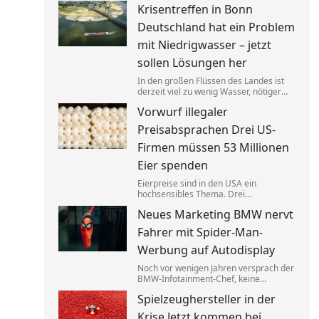
Krisentreffen in Bonn
bezahlen. Bedürftige sollten dagegen
an anderer Stelle gezielt entlastet
Deutschland hat ein Problem
werden.
mit Niedrigwasser – jetzt
sollen Lösungen her
In den großen Flüssen des Landes ist
derzeit viel zu wenig Wasser, nötiger
Regen ist nicht in Sicht.
Vorwurf illegaler
Verkehrsminister Steffen Bilger lädt
nun zum Krisengespräch. Industrie- und
Preisabsprachen Drei US-
Schifffahrtsverbände haben vorab klare
Forderungen.
Firmen müssen 53 Millionen
Eier spenden
Eierpreise sind in den USA ein
hochsensibles Thema. Drei
Großproduzenten wurde vorgeworfen,
Neues Marketing BMW nervt
sich dabei illegalerweise abgesprochen
zu haben. Sie einigten sich mit der Justiz
Fahrer mit Spider-Man-
– und liefern jetzt im großen Stil.
Werbung auf Autodisplay
Noch vor wenigen Jahren versprach der
BMW-Infotainment-Chef, keine
Werbung in Autos abspielen zu wollen.
Spielzeughersteller in der
Nun zeigen bestimmte Modelle einen
Clip für einen neuen Film. BMW sagt,
Krise Jetzt kommen bei