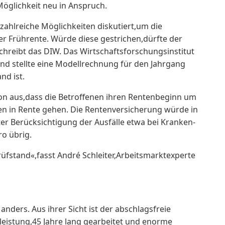
öglichkeit neu in Anspruch.
zahlreiche Möglichkeiten diskutiert,um die
er Frührente. Würde diese gestrichen,dürfte der
chreibt das DIW. Das Wirtschaftsforschungsinstitut
d stellte eine Modellrechnung für den Jahrgang
nd ist.
on aus,dass die Betroffenen ihren Rentenbeginn um
n in Rente gehen. Die Rentenversicherung würde in
ter Berücksichtigung der Ausfälle etwa bei Kranken-
ro übrig.
üfstand«,fasst André Schleiter,Arbeitsmarktexperte
nders. Aus ihrer Sicht ist der abschlagsfreie
leistung,45 Jahre lang gearbeitet und enorme