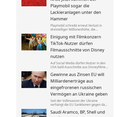
das sei gar keine Werbung.
Playmobil sogar die
Lackieranlagen unter den
Hammer
Playmobil schreibt erneut Verlust in
dreistelliger Millionenhöhe, die
Produktion des einstigen deutschen
Einigung mit Filmkonzern
Vorzeigeunternehmens wandert ins
Ausland. Getrieben wird die Krise auch
TikTok-Nutzer dürfen
von eklatantem Missmanagement.
Filmausschnitte von Disney
nutzen
Auf Social Media dürfen Nutzer in den
USA bald Ausschnitte aus Disneyfilmen
zeigen. TikToker können Sequenzen aus
Gewinne aus Zinsen EU will
Marvel, Star Wars und Co. benutzen. Im
Gegenzug hat Disney auch Anspruch
Milliardenerträge aus
auf ihre Kurzvideos.
eingefrorenen russischen
Vermögen an Ukraine geben
Seit der Vollinvasion der Ukraine
verhängt die EU Sanktionen gegen das
Russland von Kremlchef Wladimir Putin.
Saudi Aramco, BP, Shell und
Gelder wurden festgesetzt, die Erträge
aus den Zinsen sollen jetzt Kyjiw