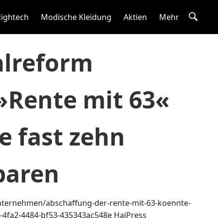
ightech
Modische Kleidung
Aktien
Mehr
alreform
»Rente mit 63«
e fast zehn
paren
unternehmen/abschaffung-der-rente-mit-63-koennte-
89-4fa2-4484-bf53-435343ac548e
HaiPress