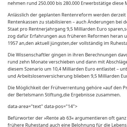
nehmen rund 250.000 bis 280.000 Erwerbstätige diese M
Anlässlich der geplanten Rentenreform werden derzeit 
Rentenkassen zu stabilisieren – auch Änderungen bei d
Staat pro Rentnerjahrgang 9,5 Milliarden Euro sparen,s
zog dafür Erfahrungen aus früheren Reformen heran un
1957 an,den aktuell jüngsten,der vollständig im Ruhesta
Die Wissenschaftler gingen in ihren Berechnungen dav
rund zehn Monate verschieben und dann mit Abschläge
diesem Szenario um 10,4 Milliarden Euro entlastet – un
und Arbeitslosenversicherung blieben 9,5 Milliarden Eu
Die Möglichkeit der Frühverrentung gehöre »auf den Pr
der Bertelsmann Stiftung,die Ergebnisse zusammen.
data-area="text" data-pos="14">
Befürworter der »Rente ab 63« argumentieren oft ganz a
frühere Ruhestand auch eine Belohnung für die Lebens