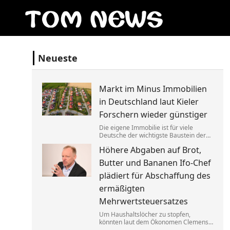
Neueste
Markt im Minus Immobilien
in Deutschland laut Kieler
Forschern wieder günstiger
Die eigene Immobilie ist für viele
Deutsche der wichtigste Baustein der
Altersvorsorge. Berücksichtigt man
Höhere Abgaben auf Brot,
Inflation und Kaufkraft sind
Wohnimmobilien laut einer Studie
Butter und Bananen Ifo-Chef
heute aber weniger wert als vor einem
Jahr.
plädiert für Abschaffung des
ermäßigten
Mehrwertsteuersatzes
Um Haushaltslöcher zu stopfen,
könnten laut dem Ökonomen Clemens
Fuest künftig alle im Supermarkt mehr