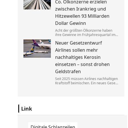
Co. Ölkonzerne erzielen
zugutekommen.
zwischen Irankrieg und
Hitzewellen 93 Milliarden
Dollar Gewinn
Acht der größten Ölkonzerne haben
ihre Gewinne im Frühjahresquartal im
Vergleich zum Vorjahr fast verdoppelt.
Neuer Gesetzentwurf
Die neuen Zahlen heizen die Debatte
über eine Übergewinnsteuer an.
Airlines sollen mehr
nachhaltiges Kerosin
einsetzen – sonst drohen
Geldstrafen
Seit 2025 müssen Airlines nachhaltigen
Kraftstoff beimischen. Ein neues Gesetz
soll bald dafür sorgen, dass diese
Regelung besser durchgesetzt werden
kann. Fluggesellschaften müssen dann
mit hohen Bußen rechnen.
Link
Digitale Schlagzeilen