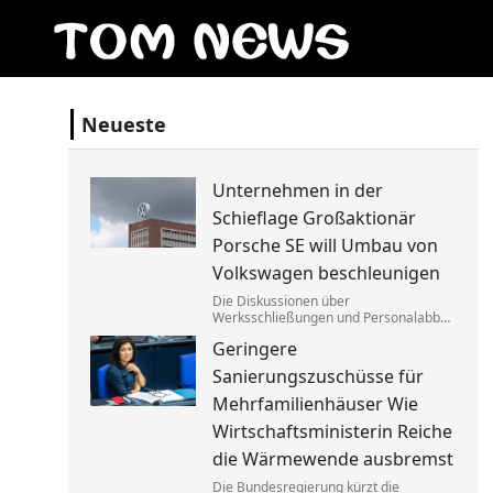
Neueste
Unternehmen in der
Schieflage Großaktionär
Porsche SE will Umbau von
Volkswagen beschleunigen
Die Diskussionen über
Werksschließungen und Personalabbau
bei Volkswagen dauern dem Porsche-
Geringere
Clan zu lange. Die Familie fordert die
Aufgabe von »Denkverboten«.
Sanierungszuschüsse für
Mehrfamilienhäuser Wie
Wirtschaftsministerin Reiche
die Wärmewende ausbremst
Die Bundesregierung kürzt die