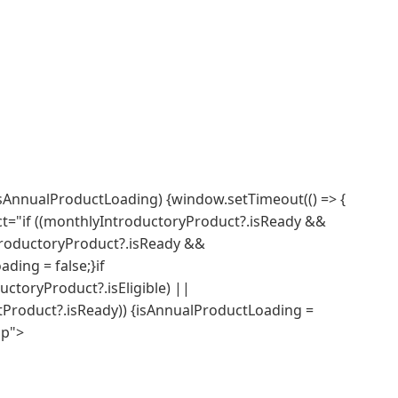
s.isAnnualProductLoading) {window.setTimeout(() => {
fect="if ((monthlyIntroductoryProduct?.isReady &&
ntroductoryProduct?.isReady &&
ding = false;}if
ctoryProduct?.isEligible) ||
Product?.isReady)) {isAnnualProductLoading =
pp">