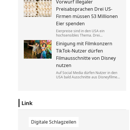
Vorwurf illegaler
Elon Musk geführte Konzern jedoch
nicht zurück. Eine exklusive Studie
Preisabsprachen Drei US-
erklärt, warum.
Firmen müssen 53 Millionen
Eier spenden
Eierpreise sind in den USA ein
hochsensibles Thema. Drei
Großproduzenten wurde vorgeworfen,
Einigung mit Filmkonzern
sich dabei illegalerweise abgesprochen
zu haben. Sie einigten sich mit der Justiz
TikTok-Nutzer dürfen
– und liefern jetzt im großen Stil.
Filmausschnitte von Disney
nutzen
Auf Social Media dürfen Nutzer in den
USA bald Ausschnitte aus Disneyfilmen
zeigen. TikToker können Sequenzen aus
Marvel, Star Wars und Co. benutzen. Im
Gegenzug hat Disney auch Anspruch
auf ihre Kurzvideos.
Link
Digitale Schlagzeilen