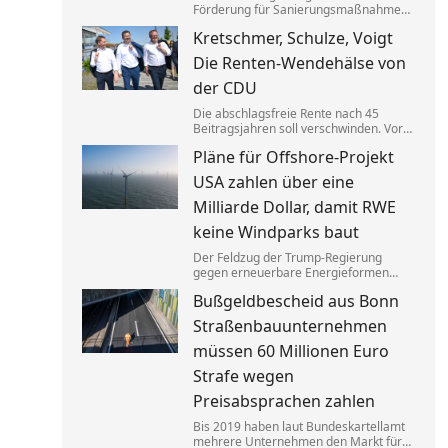
Förderung für Sanierungsmaßnahmen
bei Gebäuden drastisch zusammen.
Kretschmer, Schulze, Voigt
Das trifft nicht zuletzt Mieter. Und die
Klimaziele dürften so kaum noch zu
Die Renten-Wendehälse von
erreichen sein.
der CDU
Die abschlagsfreie Rente nach 45
Beitragsjahren soll verschwinden. Vor
allem ostdeutsche Länder protestieren.
Pläne für Offshore-Projekt
Dabei vertraten die CDU-
Ministerpräsidenten noch vor Kurzem
USA zahlen über eine
das Gegenteil dessen, was sie jetzt
sagen.
Milliarde Dollar, damit RWE
keine Windparks baut
Der Feldzug der Trump-Regierung
gegen erneuerbare Energieformen
geht weiter: Der deutsche Konzern RWE
Bußgeldbescheid aus Bonn
gibt mehrere in den USA geplante
große Windkraftprojekte auf – gegen
Straßenbauunternehmen
eine üppige Entschädigung.
müssen 60 Millionen Euro
Strafe wegen
Preisabsprachen zahlen
Bis 2019 haben laut Bundeskartellamt
mehrere Unternehmen den Markt für