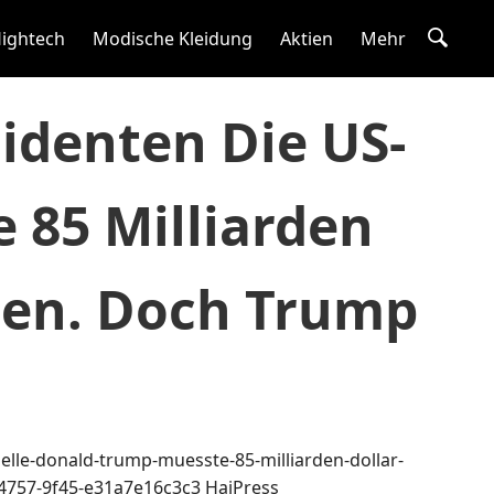
ightech
Modische Kleidung
Aktien
Mehr
sidenten Die US-
 85 Milliarden
len. Doch Trump
elle-donald-trump-muesste-85-milliarden-dollar-
-4757-9f45-e31a7e16c3c3
HaiPress