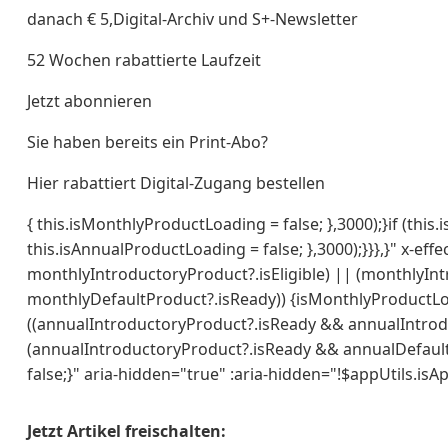
danach € 5,Digital-Archiv und S+-Newsletter
52 Wochen rabattierte Laufzeit
Jetzt abonnieren
Sie haben bereits ein Print-Abo?
Hier rabattiert Digital-Zugang bestellen
{ this.isMonthlyProductLoading = false; },3000);}if (thi
this.isAnnualProductLoading = false; },3000);}}},}" x-ef
monthlyIntroductoryProduct?.isEligible) || (monthlyI
monthlyDefaultProduct?.isReady)) {isMonthlyProductLoa
((annualIntroductoryProduct?.isReady && annualIntrodu
(annualIntroductoryProduct?.isReady && annualDefault
false;}" aria-hidden="true" :aria-hidden="!$appUtils.isA
Jetzt Artikel freischalten: