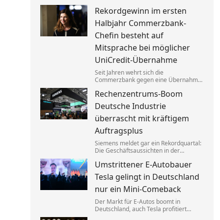
Asphaltreparaturen untereinander
Rekordgewinn im ersten
aufgeteilt. Um die verbotenen
Absprachen zu verschleiern, wurden
Halbjahr Commerzbank-
Codewörter verwendet.
Chefin besteht auf
Mitsprache bei möglicher
UniCredit-Übernahme
Seit Jahren wehrt sich die
Commerzbank gegen eine Übernahme
durch die italienische Großbank
Rechenzentrums-Boom
UniCredit. Ein kräftiger Gewinnsprung
sorgt für neues Selbstbewusstsein.
Deutsche Industrie
überrascht mit kräftigem
Auftragsplus
Siemens meldet gar ein Rekordquartal:
Die Geschäftsaussichten in der
deutschen Industrie haben sich zuletzt
Umstrittener E-Autobauer
spürbar verbessert. Dahinter stecken
jedoch vor allem Großaufträge, teils
Tesla gelingt in Deutschland
auch aus Übersee.
nur ein Mini-Comeback
Der Markt für E-Autos boomt in
Deutschland, auch Tesla profitiert
davon. Zu alter Stärke findet der von