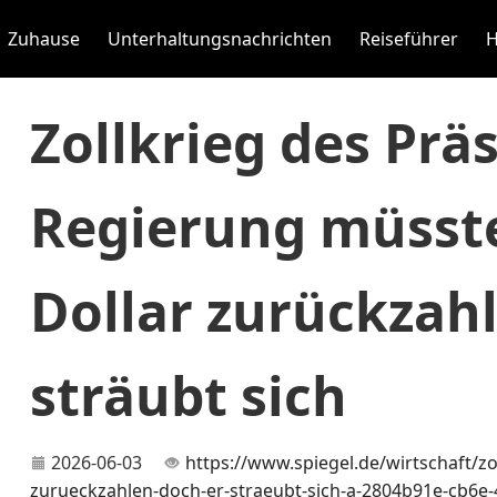
Zuhause
Unterhaltungsnachrichten
Reiseführer
H
Zollkrieg des Prä
Regierung müsste
Dollar zurückzah
sträubt sich
2026-06-03
https://www.spiegel.de/wirtschaft/zo
zurueckzahlen-doch-er-straeubt-sich-a-2804b91e-cb6e