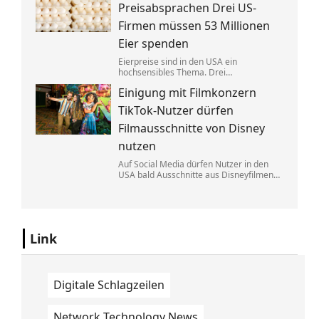
Eine exklusive Studie erklärt, warum.
Preisabsprachen Drei US-
Firmen müssen 53 Millionen
Eier spenden
Eierpreise sind in den USA ein
hochsensibles Thema. Drei
Großproduzenten wurde vorgeworfen,
Einigung mit Filmkonzern
sich dabei illegalerweise abgesprochen
zu haben. Sie einigten sich mit der Justiz –
TikTok-Nutzer dürfen
und liefern jetzt im großen Stil.
Filmausschnitte von Disney
nutzen
Auf Social Media dürfen Nutzer in den
USA bald Ausschnitte aus Disneyfilmen
zeigen. TikToker können Sequenzen aus
Marvel, Star Wars und Co. benutzen. Im
Gegenzug hat Disney auch Anspruch auf
ihre Kurzvideos.
Link
Digitale Schlagzeilen
Network Technology News