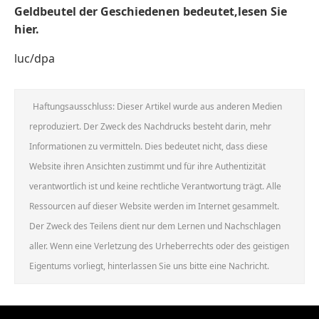
Geldbeutel der Geschiedenen bedeutet,lesen Sie
hier.
luc/dpa
Haftungsausschluss: Dieser Artikel wurde aus anderen Medien
reproduziert. Der Zweck des Nachdrucks besteht darin, mehr
Informationen zu vermitteln. Dies bedeutet nicht, dass diese
Website ihren Ansichten zustimmt und für ihre Authentizität
verantwortlich ist und keine rechtliche Verantwortung trägt. Alle
Ressourcen auf dieser Website werden im Internet gesammelt.
Der Zweck des Teilens dient nur dem Lernen und Nachschlagen
aller. Wenn eine Verletzung des Urheberrechts oder des geistigen
Eigentums vorliegt, hinterlassen Sie uns bitte eine Nachricht.