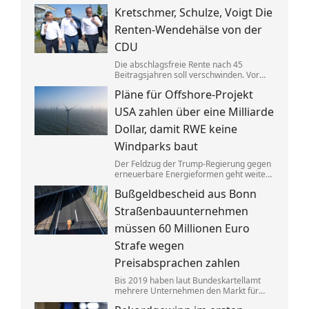
Gebäuden drastisch zusammen. Das trifft
Kretschmer, Schulze, Voigt Die
nicht zuletzt Mieter. Und die Klimaziele
dürften so kaum noch zu erreichen sein.
Renten-Wendehälse von der
CDU
Die abschlagsfreie Rente nach 45
Beitragsjahren soll verschwinden. Vor
allem ostdeutsche Länder protestieren.
Pläne für Offshore-Projekt
Dabei vertraten die CDU-
Ministerpräsidenten noch vor Kurzem
USA zahlen über eine Milliarde
das Gegenteil dessen, was sie jetzt
sagen.
Dollar, damit RWE keine
Windparks baut
Der Feldzug der Trump-Regierung gegen
erneuerbare Energieformen geht weiter:
Der deutsche Konzern RWE gibt mehrere
Bußgeldbescheid aus Bonn
in den USA geplante große
Windkraftprojekte auf – gegen eine
Straßenbauunternehmen
üppige Entschädigung.
müssen 60 Millionen Euro
Strafe wegen
Preisabsprachen zahlen
Bis 2019 haben laut Bundeskartellamt
mehrere Unternehmen den Markt für
Asphaltreparaturen untereinander