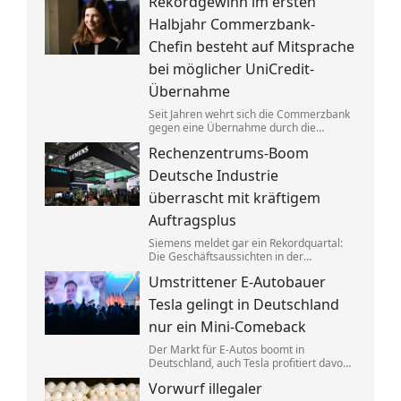
Rekordgewinn im ersten
aufgeteilt. Um die verbotenen
Absprachen zu verschleiern, wurden
Halbjahr Commerzbank-
Codewörter verwendet.
Chefin besteht auf Mitsprache
bei möglicher UniCredit-
Übernahme
Seit Jahren wehrt sich die Commerzbank
gegen eine Übernahme durch die
italienische Großbank UniCredit. Ein
Rechenzentrums-Boom
kräftiger Gewinnsprung sorgt für neues
Selbstbewusstsein.
Deutsche Industrie
überrascht mit kräftigem
Auftragsplus
Siemens meldet gar ein Rekordquartal:
Die Geschäftsaussichten in der
deutschen Industrie haben sich zuletzt
Umstrittener E-Autobauer
spürbar verbessert. Dahinter stecken
jedoch vor allem Großaufträge, teils auch
Tesla gelingt in Deutschland
aus Übersee.
nur ein Mini-Comeback
Der Markt für E-Autos boomt in
Deutschland, auch Tesla profitiert davon.
Zu alter Stärke findet der von Elon Musk
Vorwurf illegaler
geführte Konzern jedoch nicht zurück.