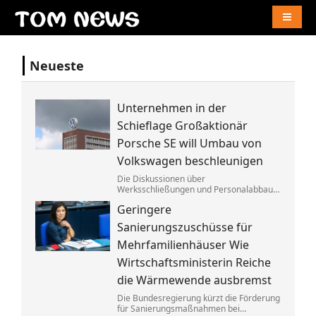
Naviga
Neueste
Unternehmen in der
Schieflage Großaktionär
Porsche SE will Umbau von
Volkswagen beschleunigen
Die Diskussionen über
Werksschließungen und Personalabbau
bei Volkswagen dauern dem Porsche-
Geringere
Clan zu lange. Die Familie fordert die
Aufgabe von »Denkverboten«.
Sanierungszuschüsse für
Mehrfamilienhäuser Wie
Wirtschaftsministerin Reiche
die Wärmewende ausbremst
Die Bundesregierung kürzt die Förderung
für Sanierungsmaßnahmen bei