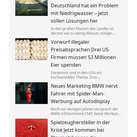
anderer Stelle gezielt entlastet werden.
Deutschland hat ein Problem
mit Niedrigwasser – jetzt
sollen Lösungen her
In den großen Flüssen des Landes ist
derzeit viel zu wenig Wasser, nötiger
Regen ist nicht in Sicht. Verkehrsminister
Vorwurf illegaler
Steffen Bilger lädt nun zum
Krisengespräch. Industrie- und
Preisabsprachen Drei US-
Schifffahrtsverbände haben vorab klare
Forderungen.
Firmen müssen 53 Millionen
Eier spenden
Eierpreise sind in den USA ein
hochsensibles Thema. Drei
Großproduzenten wurde vorgeworfen,
Neues Marketing BMW nervt
sich dabei illegalerweise abgesprochen
zu haben. Sie einigten sich mit der Justiz –
Fahrer mit Spider-Man-
und liefern jetzt im großen Stil.
Werbung auf Autodisplay
Noch vor wenigen Jahren versprach der
BMW-Infotainment-Chef, keine Werbung
in Autos abspielen zu wollen. Nun zeigen
Spielzeughersteller in der
bestimmte Modelle einen Clip für einen
neuen Film. BMW sagt, das sei gar keine
Krise Jetzt kommen bei
Werbung.