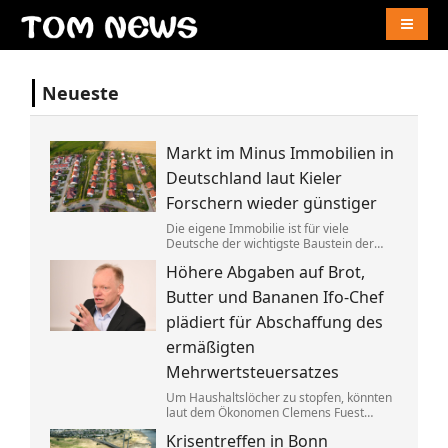
Naviga
Neueste
Markt im Minus Immobilien in
Deutschland laut Kieler
Forschern wieder günstiger
Die eigene Immobilie ist für viele
Deutsche der wichtigste Baustein der
Altersvorsorge. Berücksichtigt man
Höhere Abgaben auf Brot,
Inflation und Kaufkraft sind
Wohnimmobilien laut einer Studie heute
Butter und Bananen Ifo-Chef
aber weniger wert als vor einem Jahr.
plädiert für Abschaffung des
ermäßigten
Mehrwertsteuersatzes
Um Haushaltslöcher zu stopfen, könnten
laut dem Ökonomen Clemens Fuest
künftig alle im Supermarkt mehr
Krisentreffen in Bonn
bezahlen. Bedürftige sollten dagegen an