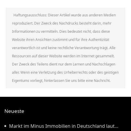
Haftungsausschluss: Dieser Artikel wurde aus anderen Medien
reproduziert. Der Zweck des Nachdrucks besteht darin, mehr
Informationen zu vermitteln. Dies bedeutet nicht, dass diese
Website ihren Ansichten zustimmt und für ihre Authentizität
verantwortlich ist und keine rechtliche Verantwortung trägt. Alle
Ressourcen auf dieser Website werden im Internet gesammelt.
Der Zweck des Teilens dient nur dem Lernen und Nachschlagen
aller. Wenn eine Verletzung des Urheberrechts oder des geistigen
Eigentums vorliegt, hinterlassen Sie uns bitte eine Nachricht.
Neueste
Markt im Minus Immobilien in Deutschland laut