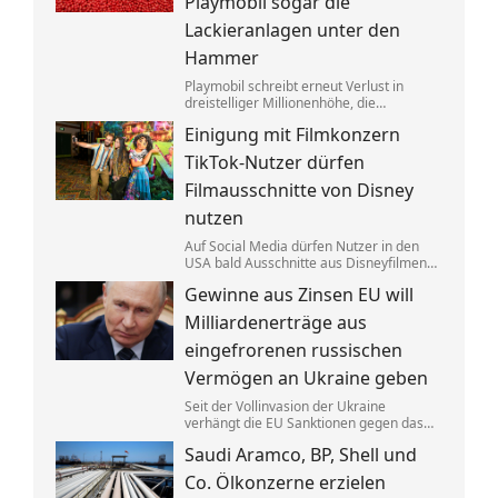
Playmobil sogar die
Lackieranlagen unter den
Hammer
Playmobil schreibt erneut Verlust in
dreistelliger Millionenhöhe, die
Produktion des einstigen deutschen
Einigung mit Filmkonzern
Vorzeigeunternehmens wandert ins
Ausland. Getrieben wird die Krise auch
TikTok-Nutzer dürfen
von eklatantem Missmanagement.
Filmausschnitte von Disney
nutzen
Auf Social Media dürfen Nutzer in den
USA bald Ausschnitte aus Disneyfilmen
zeigen. TikToker können Sequenzen aus
Gewinne aus Zinsen EU will
Marvel, Star Wars und Co. benutzen. Im
Gegenzug hat Disney auch Anspruch auf
Milliardenerträge aus
ihre Kurzvideos.
eingefrorenen russischen
Vermögen an Ukraine geben
Seit der Vollinvasion der Ukraine
verhängt die EU Sanktionen gegen das
Russland von Kremlchef Wladimir Putin.
Saudi Aramco, BP, Shell und
Gelder wurden festgesetzt, die Erträge
aus den Zinsen sollen jetzt Kyjiw
Co. Ölkonzerne erzielen
zugutekommen.