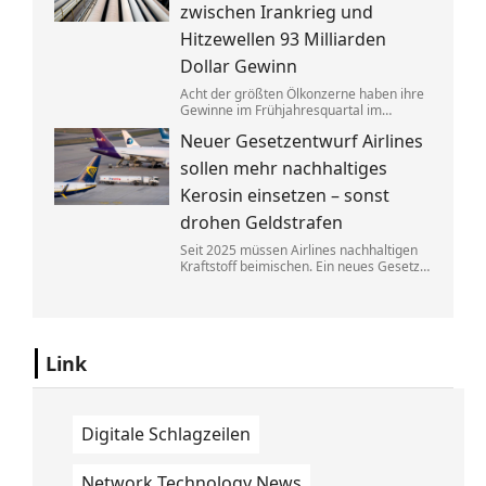
zwischen Irankrieg und
Hitzewellen 93 Milliarden
Dollar Gewinn
Acht der größten Ölkonzerne haben ihre
Gewinne im Frühjahresquartal im
Vergleich zum Vorjahr fast verdoppelt.
Neuer Gesetzentwurf Airlines
Die neuen Zahlen heizen die Debatte
über eine Übergewinnsteuer an.
sollen mehr nachhaltiges
Kerosin einsetzen – sonst
drohen Geldstrafen
Seit 2025 müssen Airlines nachhaltigen
Kraftstoff beimischen. Ein neues Gesetz
soll bald dafür sorgen, dass diese
Regelung besser durchgesetzt werden
kann. Fluggesellschaften müssen dann
mit hohen Bußen rechnen.
Link
Digitale Schlagzeilen
Network Technology News