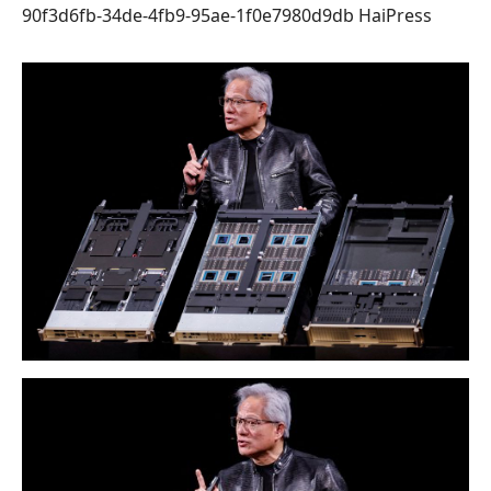
90f3d6fb-34de-4fb9-95ae-1f0e7980d9db
HaiPress