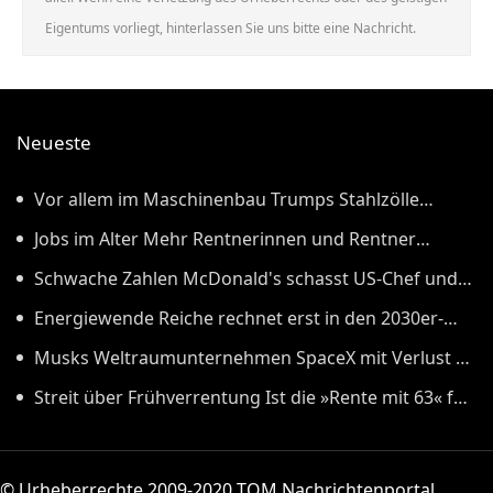
Eigentums vorliegt, hinterlassen Sie uns bitte eine Nachricht.
Neueste
Vor allem im Maschinenbau Trumps Stahlzölle
treffen Deutschland besonders hart
Jobs im Alter Mehr Rentnerinnen und Rentner
arbeiten
Schwache Zahlen McDonald's schasst US-Chef und
wirft ihm Fehler vor
Energiewende Reiche rechnet erst in den 2030er-
Jahren mit deutlich niedrigerem Strompreis
Musks Weltraumunternehmen SpaceX mit Verlust in
erstem Quartal an der Börse
Streit über Frühverrentung Ist die »Rente mit 63« für
Ostdeutschland wirklich so wichtig?
© Urheberrechte 2009-2020 TOM Nachrichtenportal