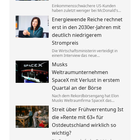
Einkommensschwächere US-Kunden
haben zuletzt weniger bei McDonald's
konsumiert. Der CEO tauscht nun den
Energiewende Reiche rechnet
Länderchef aus – Grund für die
schlechten Zahlen seien chaotische
erst in den 2030er-Jahren mit
Angebote.
deutlich niedrigerem
Strompreis
Die Wirtschaftsministerin verteidigt in
einem Interview das neue
Heizungsgesetz. Es gehe darum, Kosten
Musks
zu senken. Bis Verbraucher davon etwas
merken, soll es aber noch dauern.
Weltraumunternehmen
SpaceX mit Verlust in erstem
Quartal an der Börse
Nach dem Rekordbörsengang hat Elon
Musks Weltraumfirma SpaceX das
Quartal mit einem Minus von 541
Streit über Frühverrentung Ist
Millionen Dollar beendet. Zugleich hat
sich der Umsatz nahezu verdoppelt –
die »Rente mit 63« für
dank der Satellitentochter Starlink.
Ostdeutschland wirklich so
wichtig?