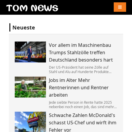
Naviga
Neueste
Vor allem im Maschinenbau
Trumps Stahlzölle treffen
Deutschland besonders hart
Der US-Präsident hat seine Zölle auf
Stahl und Alu auf Hunderte Produkte
ausgeweitet. Das trifft Deutschland
Jobs im Alter Mehr
überproportional, zeigt eine neue
Auswertung. China umgeht das offenbar
Rentnerinnen und Rentner
mit einem Trick.
arbeiten
Jede siebte Person in Rente hatte 2025
nebenbei noch einen Job, das sind mehr
als zuvor. Gleichzeitig sind die
Schwache Zahlen McDonald's
Arbeitgeberverbände »fassungslos«,
dass einige Ministerpräsidenten die
schasst US-Chef und wirft ihm
»Rente mit 63« nun doch behalten wollen.
Fehler vor