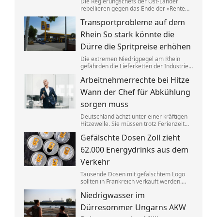
Die Regierungschefs der Ost-Länder
rebellieren gegen das Ende der »Rente
nach 63«. Tatsächlich schafft ein
Transportprobleme auf dem
größerer Anteil der Ostdeutschen die
dafür nötigen Beitragsjahre. Doch die
Rhein So stark könnte die
Unterschiede zum Westen werden
kleiner.
Dürre die Spritpreise erhöhen
Die extremen Niedrigpegel am Rhein
gefährden die Lieferketten der Industrie.
Ökonom Thilo Schaefer sagt, was das für
Arbeitnehmerrechte bei Hitze
Autofahrer und das Wirtschaftswachstum
bedeuten könnte.
Wann der Chef für Abkühlung
sorgen muss
Deutschland ächzt unter einer kräftigen
Hitzewelle. Sie müssen trotz Ferienzeit
ins Büro? Dann haben Sie Anspruch auf
Gefälschte Dosen Zoll zieht
so manche Erleichterung.
62.000 Energydrinks aus dem
Verkehr
Tausende Dosen mit gefälschtem Logo
sollten in Frankreich verkauft werden.
Der Zoll stoppte die Lieferung an
Niedrigwasser im
Energydrinks, die Getränke wurden
vernichtet.
Dürresommer Ungarns AKW