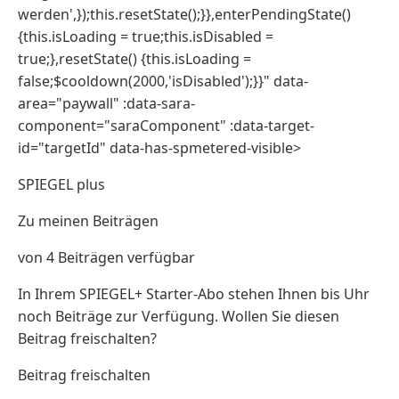
werden',});this.resetState();}},enterPendingState()
{this.isLoading = true;this.isDisabled =
true;},resetState() {this.isLoading =
false;$cooldown(2000,'isDisabled');}}" data-
area="paywall" :data-sara-
component="saraComponent" :data-target-
id="targetId" data-has-spmetered-visible>
SPIEGEL plus
Zu meinen Beiträgen
von 4 Beiträgen verfügbar
In Ihrem SPIEGEL+ Starter-Abo stehen Ihnen bis Uhr
noch Beiträge zur Verfügung. Wollen Sie diesen
Beitrag freischalten?
Beitrag freischalten