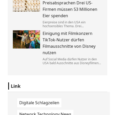
Eine exklusive Studie erklärt, warum.
Preisabsprachen Drei US-
Firmen müssen 53 Millionen
Eier spenden
Eierpreise sind in den USA ein
hochsensibles Thema. Drei
Großproduzenten wurde vorgeworfen,
Einigung mit Filmkonzern
sich dabei illegalerweise abgesprochen
zu haben. Sie einigten sich mit der Justiz –
TikTok-Nutzer dürfen
und liefern jetzt im großen Stil.
Filmausschnitte von Disney
nutzen
Auf Social Media dürfen Nutzer in den
USA bald Ausschnitte aus Disneyfilmen
zeigen. TikToker können Sequenzen aus
Marvel, Star Wars und Co. benutzen. Im
Gegenzug hat Disney auch Anspruch auf
ihre Kurzvideos.
Link
Digitale Schlagzeilen
Network Technology News