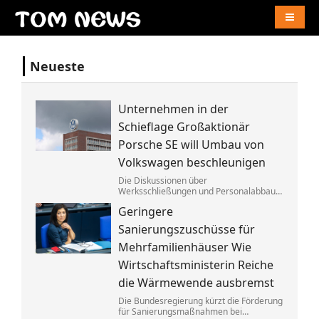
Naviga
Neueste
Unternehmen in der
Schieflage Großaktionär
Porsche SE will Umbau von
Volkswagen beschleunigen
Die Diskussionen über
Werksschließungen und Personalabbau
bei Volkswagen dauern dem Porsche-
Geringere
Clan zu lange. Die Familie fordert die
Aufgabe von »Denkverboten«.
Sanierungszuschüsse für
Mehrfamilienhäuser Wie
Wirtschaftsministerin Reiche
die Wärmewende ausbremst
Die Bundesregierung kürzt die Förderung
für Sanierungsmaßnahmen bei