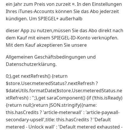
ein Jahr zum Preis von zurzeit ¤. In den Einstellungen
Ihres iTunes-Accounts können Sie das Abo jederzeit
kündigen. Um SPIEGEL+ außerhalb
dieser App zu nutzen,müssen Sie das Abo direkt nach
dem Kauf mit einem SPIEGEL-ID-Konto verknüpfen.
Mit dem Kauf akzeptieren Sie unsere
Allgemeinen Geschäftsbedingungen und
Datenschutzerklärung.
0;},get nextRefresh() {return
$store.User.meteredStatus?.nextRefresh ?
$dateUtils.formatDate($store.User.meteredStatus.ne
xtRefresh) : '';},get saraComponent() {if (!this.isReady)
{return null;}return JSON.stringify({name:
this.hasCredits ? 'article-meterwall' : 'article-paywall-
secondary-upsell',title: this.hasCredits ? 'Default
metered - Unlock wall' : 'Default metered exhausted -