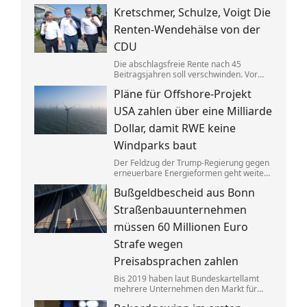
Gebäuden drastisch zusammen. Das trifft
Kretschmer, Schulze, Voigt Die
nicht zuletzt Mieter. Und die Klimaziele
dürften so kaum noch zu erreichen sein.
Renten-Wendehälse von der
CDU
Die abschlagsfreie Rente nach 45
Beitragsjahren soll verschwinden. Vor
allem ostdeutsche Länder protestieren.
Pläne für Offshore-Projekt
Dabei vertraten die CDU-
Ministerpräsidenten noch vor Kurzem
USA zahlen über eine Milliarde
das Gegenteil dessen, was sie jetzt
sagen.
Dollar, damit RWE keine
Windparks baut
Der Feldzug der Trump-Regierung gegen
erneuerbare Energieformen geht weiter:
Der deutsche Konzern RWE gibt mehrere
Bußgeldbescheid aus Bonn
in den USA geplante große
Windkraftprojekte auf – gegen eine
Straßenbauunternehmen
üppige Entschädigung.
müssen 60 Millionen Euro
Strafe wegen
Preisabsprachen zahlen
Bis 2019 haben laut Bundeskartellamt
mehrere Unternehmen den Markt für
Asphaltreparaturen untereinander