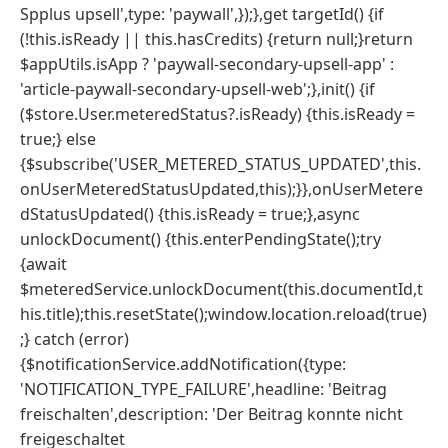
Spplus upsell',type: 'paywall',});},get targetId() {if
(!this.isReady || this.hasCredits) {return null;}return
$appUtils.isApp ? 'paywall-secondary-upsell-app' :
'article-paywall-secondary-upsell-web';},init() {if
($store.User.meteredStatus?.isReady) {this.isReady =
true;} else
{$subscribe('USER_METERED_STATUS_UPDATED',this.
onUserMeteredStatusUpdated,this);}},onUserMetere
dStatusUpdated() {this.isReady = true;},async
unlockDocument() {this.enterPendingState();try
{await
$meteredService.unlockDocument(this.documentId,t
his.title);this.resetState();window.location.reload(true)
;} catch (error)
{$notificationService.addNotification({type:
'NOTIFICATION_TYPE_FAILURE',headline: 'Beitrag
freischalten',description: 'Der Beitrag konnte nicht
freigeschaltet