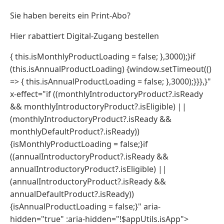
Sie haben bereits ein Print-Abo?
Hier rabattiert Digital-Zugang bestellen
{ this.isMonthlyProductLoading = false; },3000);}if
(this.isAnnualProductLoading) {window.setTimeout(()
=> { this.isAnnualProductLoading = false; },3000);}}},}"
x-effect="if ((monthlyIntroductoryProduct?.isReady
&& monthlyIntroductoryProduct?.isEligible) ||
(monthlyIntroductoryProduct?.isReady &&
monthlyDefaultProduct?.isReady))
{isMonthlyProductLoading = false;}if
((annualIntroductoryProduct?.isReady &&
annualIntroductoryProduct?.isEligible) ||
(annualIntroductoryProduct?.isReady &&
annualDefaultProduct?.isReady))
{isAnnualProductLoading = false;}" aria-
hidden="true" :aria-hidden="!$appUtils.isApp">