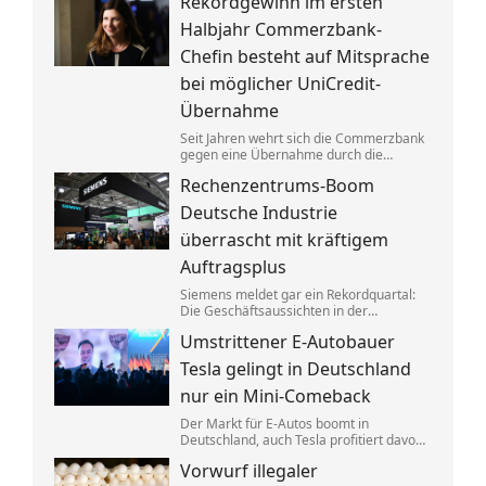
Rekordgewinn im ersten
aufgeteilt. Um die verbotenen
Absprachen zu verschleiern, wurden
Halbjahr Commerzbank-
Codewörter verwendet.
Chefin besteht auf Mitsprache
bei möglicher UniCredit-
Übernahme
Seit Jahren wehrt sich die Commerzbank
gegen eine Übernahme durch die
italienische Großbank UniCredit. Ein
Rechenzentrums-Boom
kräftiger Gewinnsprung sorgt für neues
Selbstbewusstsein.
Deutsche Industrie
überrascht mit kräftigem
Auftragsplus
Siemens meldet gar ein Rekordquartal:
Die Geschäftsaussichten in der
deutschen Industrie haben sich zuletzt
Umstrittener E-Autobauer
spürbar verbessert. Dahinter stecken
jedoch vor allem Großaufträge, teils auch
Tesla gelingt in Deutschland
aus Übersee.
nur ein Mini-Comeback
Der Markt für E-Autos boomt in
Deutschland, auch Tesla profitiert davon.
Zu alter Stärke findet der von Elon Musk
Vorwurf illegaler
geführte Konzern jedoch nicht zurück.