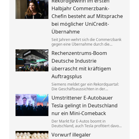
Rekordgewinn im ersten
aufgeteilt. Um die verbotenen
Absprachen zu verschleiern, wurden
Halbjahr Commerzbank-
Codewörter verwendet.
Chefin besteht auf Mitsprache
bei möglicher UniCredit-
Übernahme
Seit Jahren wehrt sich die Commerzbank
gegen eine Übernahme durch die
italienische Großbank UniCredit. Ein
Rechenzentrums-Boom
kräftiger Gewinnsprung sorgt für neues
Selbstbewusstsein.
Deutsche Industrie
überrascht mit kräftigem
Auftragsplus
Siemens meldet gar ein Rekordquartal:
Die Geschäftsaussichten in der
deutschen Industrie haben sich zuletzt
Umstrittener E-Autobauer
spürbar verbessert. Dahinter stecken
jedoch vor allem Großaufträge, teils auch
Tesla gelingt in Deutschland
aus Übersee.
nur ein Mini-Comeback
Der Markt für E-Autos boomt in
Deutschland, auch Tesla profitiert davon.
Zu alter Stärke findet der von Elon Musk
Vorwurf illegaler
geführte Konzern jedoch nicht zurück.