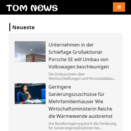
Naviga
Neueste
Unternehmen in der
Schieflage Großaktionär
Porsche SE will Umbau von
Volkswagen beschleunigen
Die Diskussionen über
Werksschließungen und Personalabbau
bei Volkswagen dauern dem Porsche-
Geringere
Clan zu lange. Die Familie fordert die
Aufgabe von »Denkverboten«.
Sanierungszuschüsse für
Mehrfamilienhäuser Wie
Wirtschaftsministerin Reiche
die Wärmewende ausbremst
Die Bundesregierung kürzt die Förderung
für Sanierungsmaßnahmen bei