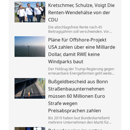
Gebäuden drastisch zusammen. Das trifft
Kretschmer, Schulze, Voigt Die
nicht zuletzt Mieter. Und die Klimaziele
dürften so kaum noch zu erreichen sein.
Renten-Wendehälse von der
CDU
Die abschlagsfreie Rente nach 45
Beitragsjahren soll verschwinden. Vor
allem ostdeutsche Länder protestieren.
Pläne für Offshore-Projekt
Dabei vertraten die CDU-
Ministerpräsidenten noch vor Kurzem
USA zahlen über eine Milliarde
das Gegenteil dessen, was sie jetzt
sagen.
Dollar, damit RWE keine
Windparks baut
Der Feldzug der Trump-Regierung gegen
erneuerbare Energieformen geht weiter:
Der deutsche Konzern RWE gibt mehrere
Bußgeldbescheid aus Bonn
in den USA geplante große
Windkraftprojekte auf – gegen eine
Straßenbauunternehmen
üppige Entschädigung.
müssen 60 Millionen Euro
Strafe wegen
Preisabsprachen zahlen
Bis 2019 haben laut Bundeskartellamt
mehrere Unternehmen den Markt für
Asphaltreparaturen untereinander