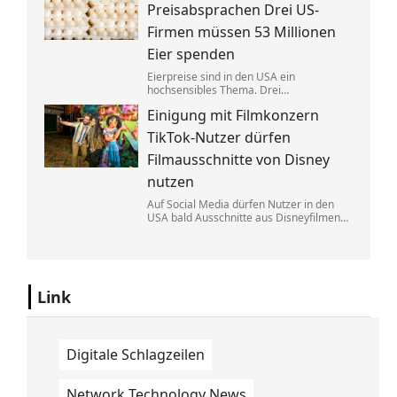
Eine exklusive Studie erklärt, warum.
Preisabsprachen Drei US-
Firmen müssen 53 Millionen
Eier spenden
Eierpreise sind in den USA ein
hochsensibles Thema. Drei
Großproduzenten wurde vorgeworfen,
Einigung mit Filmkonzern
sich dabei illegalerweise abgesprochen
zu haben. Sie einigten sich mit der Justiz –
TikTok-Nutzer dürfen
und liefern jetzt im großen Stil.
Filmausschnitte von Disney
nutzen
Auf Social Media dürfen Nutzer in den
USA bald Ausschnitte aus Disneyfilmen
zeigen. TikToker können Sequenzen aus
Marvel, Star Wars und Co. benutzen. Im
Gegenzug hat Disney auch Anspruch auf
ihre Kurzvideos.
Link
Digitale Schlagzeilen
Network Technology News