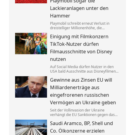
Playmobil sogar die
Lackieranlagen unter den
Hammer
Playmobil schreibt erneut Verlust in
dreistelliger Millionenhöhe, die
Produktion des einstigen deutschen
Einigung mit Filmkonzern
Vorzeigeunternehmens wandert ins
Ausland. Getrieben wird die Krise auch
TikTok-Nutzer dürfen
von eklatantem Missmanagement.
Filmausschnitte von Disney
nutzen
Auf Social Media dürfen Nutzer in den
USA bald Ausschnitte aus Disneyfilmen
zeigen. TikToker können Sequenzen aus
Gewinne aus Zinsen EU will
Marvel, Star Wars und Co. benutzen. Im
Gegenzug hat Disney auch Anspruch auf
Milliardenerträge aus
ihre Kurzvideos.
eingefrorenen russischen
Vermögen an Ukraine geben
Seit der Vollinvasion der Ukraine
verhängt die EU Sanktionen gegen das
Russland von Kremlchef Wladimir Putin.
Saudi Aramco, BP, Shell und
Gelder wurden festgesetzt, die Erträge
aus den Zinsen sollen jetzt Kyjiw
Co. Ölkonzerne erzielen
zugutekommen.