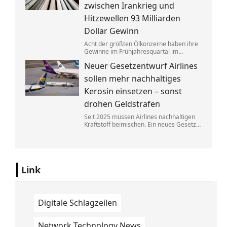
zwischen Irankrieg und
Hitzewellen 93 Milliarden
Dollar Gewinn
Acht der größten Ölkonzerne haben ihre
Gewinne im Frühjahresquartal im
Vergleich zum Vorjahr fast verdoppelt.
Neuer Gesetzentwurf Airlines
Die neuen Zahlen heizen die Debatte
über eine Übergewinnsteuer an.
sollen mehr nachhaltiges
Kerosin einsetzen – sonst
drohen Geldstrafen
Seit 2025 müssen Airlines nachhaltigen
Kraftstoff beimischen. Ein neues Gesetz
soll bald dafür sorgen, dass diese
Regelung besser durchgesetzt werden
kann. Fluggesellschaften müssen dann
mit hohen Bußen rechnen.
Link
Digitale Schlagzeilen
Network Technology News