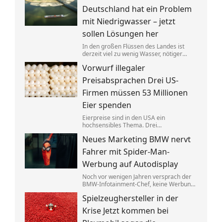
anderer Stelle gezielt entlastet werden.
Deutschland hat ein Problem
mit Niedrigwasser – jetzt
sollen Lösungen her
In den großen Flüssen des Landes ist
derzeit viel zu wenig Wasser, nötiger
Regen ist nicht in Sicht. Verkehrsminister
Vorwurf illegaler
Steffen Bilger lädt nun zum
Krisengespräch. Industrie- und
Preisabsprachen Drei US-
Schifffahrtsverbände haben vorab klare
Forderungen.
Firmen müssen 53 Millionen
Eier spenden
Eierpreise sind in den USA ein
hochsensibles Thema. Drei
Großproduzenten wurde vorgeworfen,
Neues Marketing BMW nervt
sich dabei illegalerweise abgesprochen
zu haben. Sie einigten sich mit der Justiz –
Fahrer mit Spider-Man-
und liefern jetzt im großen Stil.
Werbung auf Autodisplay
Noch vor wenigen Jahren versprach der
BMW-Infotainment-Chef, keine Werbung
in Autos abspielen zu wollen. Nun zeigen
Spielzeughersteller in der
bestimmte Modelle einen Clip für einen
neuen Film. BMW sagt, das sei gar keine
Krise Jetzt kommen bei
Werbung.