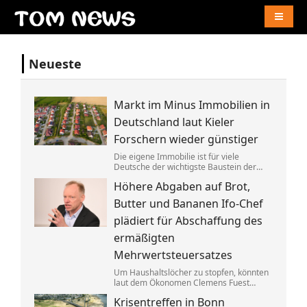
Naviga
Neueste
Markt im Minus Immobilien in
Deutschland laut Kieler
Forschern wieder günstiger
Die eigene Immobilie ist für viele
Deutsche der wichtigste Baustein der
Altersvorsorge. Berücksichtigt man
Höhere Abgaben auf Brot,
Inflation und Kaufkraft sind
Wohnimmobilien laut einer Studie heute
Butter und Bananen Ifo-Chef
aber weniger wert als vor einem Jahr.
plädiert für Abschaffung des
ermäßigten
Mehrwertsteuersatzes
Um Haushaltslöcher zu stopfen, könnten
laut dem Ökonomen Clemens Fuest
künftig alle im Supermarkt mehr
Krisentreffen in Bonn
bezahlen. Bedürftige sollten dagegen an