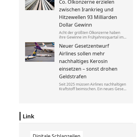
Co. Ölkonzerne erzielen
zugutekommen.
zwischen Irankrieg und
Hitzewellen 93 Milliarden
Dollar Gewinn
Acht der größten Ölkonzerne haben
ihre Gewinne im Frühjahresquartal im
Vergleich zum Vorjahr fast verdoppelt.
Neuer Gesetzentwurf
Die neuen Zahlen heizen die Debatte
über eine Übergewinnsteuer an.
Airlines sollen mehr
nachhaltiges Kerosin
einsetzen – sonst drohen
Geldstrafen
Seit 2025 müssen Airlines nachhaltigen
Kraftstoff beimischen. Ein neues Gesetz
soll bald dafür sorgen, dass diese
Regelung besser durchgesetzt werden
kann. Fluggesellschaften müssen dann
mit hohen Bußen rechnen.
Link
Digitale Schlagzeilen