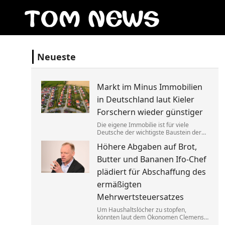
Neueste
Markt im Minus Immobilien
in Deutschland laut Kieler
Forschern wieder günstiger
Die eigene Immobilie ist für viele
Deutsche der wichtigste Baustein der
Altersvorsorge. Berücksichtigt man
Höhere Abgaben auf Brot,
Inflation und Kaufkraft sind
Wohnimmobilien laut einer Studie
Butter und Bananen Ifo-Chef
heute aber weniger wert als vor einem
Jahr.
plädiert für Abschaffung des
ermäßigten
Mehrwertsteuersatzes
Um Haushaltslöcher zu stopfen,
könnten laut dem Ökonomen Clemens
Fuest künftig alle im Supermarkt mehr