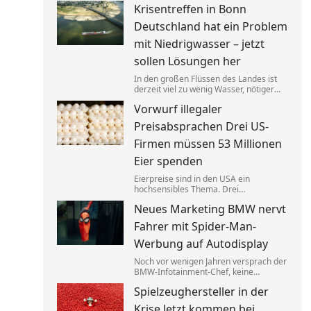
Krisentreffen in Bonn
bezahlen. Bedürftige sollten dagegen
an anderer Stelle gezielt entlastet
Deutschland hat ein Problem
werden.
mit Niedrigwasser – jetzt
sollen Lösungen her
In den großen Flüssen des Landes ist
derzeit viel zu wenig Wasser, nötiger
Regen ist nicht in Sicht.
Vorwurf illegaler
Verkehrsminister Steffen Bilger lädt
nun zum Krisengespräch. Industrie- und
Preisabsprachen Drei US-
Schifffahrtsverbände haben vorab klare
Forderungen.
Firmen müssen 53 Millionen
Eier spenden
Eierpreise sind in den USA ein
hochsensibles Thema. Drei
Großproduzenten wurde vorgeworfen,
Neues Marketing BMW nervt
sich dabei illegalerweise abgesprochen
zu haben. Sie einigten sich mit der Justiz
Fahrer mit Spider-Man-
– und liefern jetzt im großen Stil.
Werbung auf Autodisplay
Noch vor wenigen Jahren versprach der
BMW-Infotainment-Chef, keine
Werbung in Autos abspielen zu wollen.
Spielzeughersteller in der
Nun zeigen bestimmte Modelle einen
Clip für einen neuen Film. BMW sagt,
Krise Jetzt kommen bei