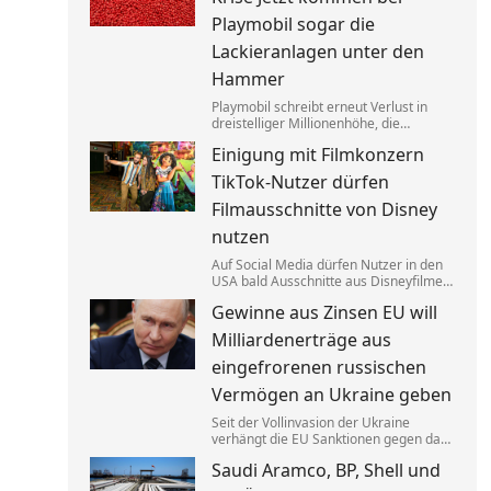
das sei gar keine Werbung.
Playmobil sogar die
Lackieranlagen unter den
Hammer
Playmobil schreibt erneut Verlust in
dreistelliger Millionenhöhe, die
Produktion des einstigen deutschen
Einigung mit Filmkonzern
Vorzeigeunternehmens wandert ins
Ausland. Getrieben wird die Krise auch
TikTok-Nutzer dürfen
von eklatantem Missmanagement.
Filmausschnitte von Disney
nutzen
Auf Social Media dürfen Nutzer in den
USA bald Ausschnitte aus Disneyfilmen
zeigen. TikToker können Sequenzen aus
Gewinne aus Zinsen EU will
Marvel, Star Wars und Co. benutzen. Im
Gegenzug hat Disney auch Anspruch
Milliardenerträge aus
auf ihre Kurzvideos.
eingefrorenen russischen
Vermögen an Ukraine geben
Seit der Vollinvasion der Ukraine
verhängt die EU Sanktionen gegen das
Russland von Kremlchef Wladimir Putin.
Saudi Aramco, BP, Shell und
Gelder wurden festgesetzt, die Erträge
aus den Zinsen sollen jetzt Kyjiw