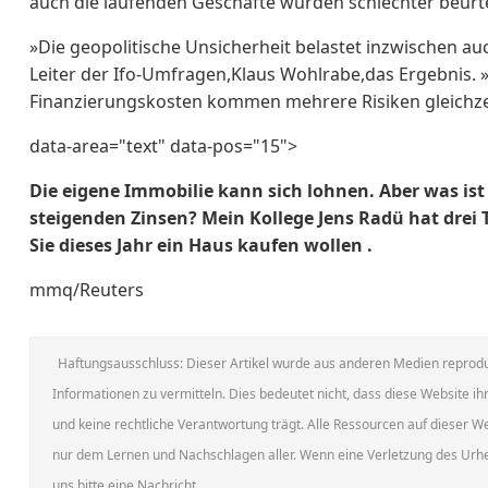
auch die laufenden Geschäfte wurden schlechter beurte
»Die geopolitische Unsicherheit belastet inzwischen 
Leiter der Ifo-Umfragen,Klaus Wohlrabe,das Ergebnis. »
Finanzierungskosten kommen mehrere Risiken ⁠gleichzei
data-area="text" data-pos="15">
Die eigene Immobilie kann sich lohnen. Aber was is
steigenden Zinsen? Mein Kollege Jens Radü hat drei 
Sie dieses Jahr ein Haus kaufen wollen .
mmq/Reuters
Haftungsausschluss: Dieser Artikel wurde aus anderen Medien reprodu
Informationen zu vermitteln. Dies bedeutet nicht, dass diese Website ihr
und keine rechtliche Verantwortung trägt. Alle Ressourcen auf dieser 
nur dem Lernen und Nachschlagen aller. Wenn eine Verletzung des Urheb
uns bitte eine Nachricht.