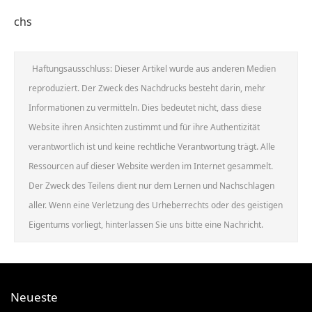
chs
Haftungsausschluss: Dieser Artikel wurde aus anderen Medien
reproduziert. Der Zweck des Nachdrucks besteht darin, mehr
Informationen zu vermitteln. Dies bedeutet nicht, dass diese
Website ihren Ansichten zustimmt und für ihre Authentizität
verantwortlich ist und keine rechtliche Verantwortung trägt. Alle
Ressourcen auf dieser Website werden im Internet gesammelt.
Der Zweck des Teilens dient nur dem Lernen und Nachschlagen
aller. Wenn eine Verletzung des Urheberrechts oder des geistigen
Eigentums vorliegt, hinterlassen Sie uns bitte eine Nachricht.
Neueste