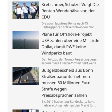
Gebäuden drastisch zusammen. Das trifft
Kretschmer, Schulze, Voigt Die
nicht zuletzt Mieter. Und die Klimaziele
dürften so kaum noch zu erreichen sein.
Renten-Wendehälse von der
CDU
Die abschlagsfreie Rente nach 45
Beitragsjahren soll verschwinden. Vor
allem ostdeutsche Länder protestieren.
Pläne für Offshore-Projekt
Dabei vertraten die CDU-
Ministerpräsidenten noch vor Kurzem
USA zahlen über eine Milliarde
das Gegenteil dessen, was sie jetzt
sagen.
Dollar, damit RWE keine
Windparks baut
Der Feldzug der Trump-Regierung gegen
erneuerbare Energieformen geht weiter:
Der deutsche Konzern RWE gibt mehrere
Bußgeldbescheid aus Bonn
in den USA geplante große
Windkraftprojekte auf – gegen eine
Straßenbauunternehmen
üppige Entschädigung.
müssen 60 Millionen Euro
Strafe wegen
Preisabsprachen zahlen
Bis 2019 haben laut Bundeskartellamt
mehrere Unternehmen den Markt für
Asphaltreparaturen untereinander