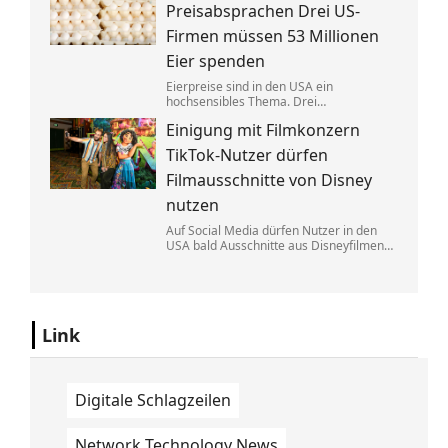
Eine exklusive Studie erklärt, warum.
Preisabsprachen Drei US-
Firmen müssen 53 Millionen
Eier spenden
Eierpreise sind in den USA ein
hochsensibles Thema. Drei
Großproduzenten wurde vorgeworfen,
Einigung mit Filmkonzern
sich dabei illegalerweise abgesprochen
zu haben. Sie einigten sich mit der Justiz –
TikTok-Nutzer dürfen
und liefern jetzt im großen Stil.
Filmausschnitte von Disney
nutzen
Auf Social Media dürfen Nutzer in den
USA bald Ausschnitte aus Disneyfilmen
zeigen. TikToker können Sequenzen aus
Marvel, Star Wars und Co. benutzen. Im
Gegenzug hat Disney auch Anspruch auf
ihre Kurzvideos.
Link
Digitale Schlagzeilen
Network Technology News