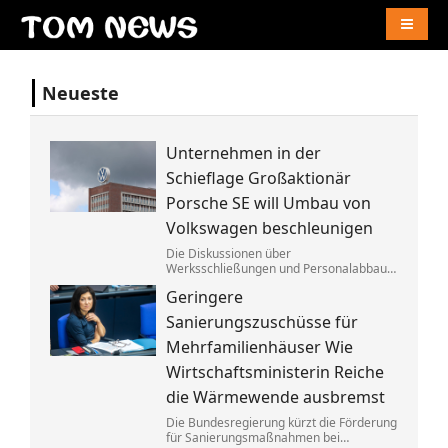
Naviga
Neueste
Unternehmen in der
Schieflage Großaktionär
Porsche SE will Umbau von
Volkswagen beschleunigen
Die Diskussionen über
Werksschließungen und Personalabbau
bei Volkswagen dauern dem Porsche-
Geringere
Clan zu lange. Die Familie fordert die
Aufgabe von »Denkverboten«.
Sanierungszuschüsse für
Mehrfamilienhäuser Wie
Wirtschaftsministerin Reiche
die Wärmewende ausbremst
Die Bundesregierung kürzt die Förderung
für Sanierungsmaßnahmen bei