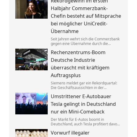
Rekordgewinn im ersten
aufgeteilt. Um die verbotenen
Absprachen zu verschleiern, wurden
Halbjahr Commerzbank-
Codewörter verwendet.
Chefin besteht auf Mitsprache
bei möglicher UniCredit-
Übernahme
Seit Jahren wehrt sich die Commerzbank
gegen eine Übernahme durch die
italienische Großbank UniCredit. Ein
Rechenzentrums-Boom
kräftiger Gewinnsprung sorgt für neues
Selbstbewusstsein.
Deutsche Industrie
überrascht mit kräftigem
Auftragsplus
Siemens meldet gar ein Rekordquartal:
Die Geschäftsaussichten in der
deutschen Industrie haben sich zuletzt
Umstrittener E-Autobauer
spürbar verbessert. Dahinter stecken
jedoch vor allem Großaufträge, teils auch
Tesla gelingt in Deutschland
aus Übersee.
nur ein Mini-Comeback
Der Markt für E-Autos boomt in
Deutschland, auch Tesla profitiert davon.
Zu alter Stärke findet der von Elon Musk
Vorwurf illegaler
geführte Konzern jedoch nicht zurück.