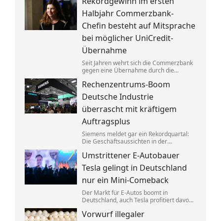
Rekordgewinn im ersten
aufgeteilt. Um die verbotenen
Absprachen zu verschleiern, wurden
Halbjahr Commerzbank-
Codewörter verwendet.
Chefin besteht auf Mitsprache
bei möglicher UniCredit-
Übernahme
Seit Jahren wehrt sich die Commerzbank
gegen eine Übernahme durch die
italienische Großbank UniCredit. Ein
Rechenzentrums-Boom
kräftiger Gewinnsprung sorgt für neues
Selbstbewusstsein.
Deutsche Industrie
überrascht mit kräftigem
Auftragsplus
Siemens meldet gar ein Rekordquartal:
Die Geschäftsaussichten in der
deutschen Industrie haben sich zuletzt
Umstrittener E-Autobauer
spürbar verbessert. Dahinter stecken
jedoch vor allem Großaufträge, teils auch
Tesla gelingt in Deutschland
aus Übersee.
nur ein Mini-Comeback
Der Markt für E-Autos boomt in
Deutschland, auch Tesla profitiert davon.
Zu alter Stärke findet der von Elon Musk
Vorwurf illegaler
geführte Konzern jedoch nicht zurück.