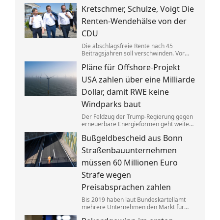
Gebäuden drastisch zusammen. Das trifft
Kretschmer, Schulze, Voigt Die
nicht zuletzt Mieter. Und die Klimaziele
dürften so kaum noch zu erreichen sein.
Renten-Wendehälse von der
CDU
Die abschlagsfreie Rente nach 45
Beitragsjahren soll verschwinden. Vor
allem ostdeutsche Länder protestieren.
Pläne für Offshore-Projekt
Dabei vertraten die CDU-
Ministerpräsidenten noch vor Kurzem
USA zahlen über eine Milliarde
das Gegenteil dessen, was sie jetzt
sagen.
Dollar, damit RWE keine
Windparks baut
Der Feldzug der Trump-Regierung gegen
erneuerbare Energieformen geht weiter:
Der deutsche Konzern RWE gibt mehrere
Bußgeldbescheid aus Bonn
in den USA geplante große
Windkraftprojekte auf – gegen eine
Straßenbauunternehmen
üppige Entschädigung.
müssen 60 Millionen Euro
Strafe wegen
Preisabsprachen zahlen
Bis 2019 haben laut Bundeskartellamt
mehrere Unternehmen den Markt für
Asphaltreparaturen untereinander