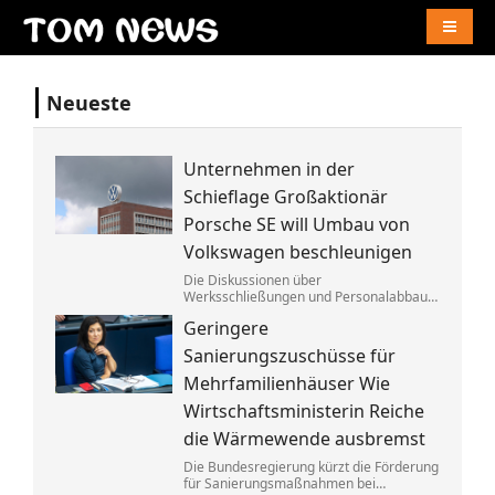
Naviga
Neueste
Unternehmen in der
Schieflage Großaktionär
Porsche SE will Umbau von
Volkswagen beschleunigen
Die Diskussionen über
Werksschließungen und Personalabbau
bei Volkswagen dauern dem Porsche-
Geringere
Clan zu lange. Die Familie fordert die
Aufgabe von »Denkverboten«.
Sanierungszuschüsse für
Mehrfamilienhäuser Wie
Wirtschaftsministerin Reiche
die Wärmewende ausbremst
Die Bundesregierung kürzt die Förderung
für Sanierungsmaßnahmen bei