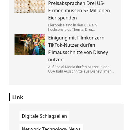
Eine exklusive Studie erklärt, warum.
Preisabsprachen Drei US-
Firmen müssen 53 Millionen
Eier spenden
Eierpreise sind in den USA ein
hochsensibles Thema. Drei
Großproduzenten wurde vorgeworfen,
Einigung mit Filmkonzern
sich dabei illegalerweise abgesprochen
zu haben. Sie einigten sich mit der Justiz –
TikTok-Nutzer dürfen
und liefern jetzt im großen Stil.
Filmausschnitte von Disney
nutzen
Auf Social Media dürfen Nutzer in den
USA bald Ausschnitte aus Disneyfilmen
zeigen. TikToker können Sequenzen aus
Marvel, Star Wars und Co. benutzen. Im
Gegenzug hat Disney auch Anspruch auf
ihre Kurzvideos.
Link
Digitale Schlagzeilen
Network Technology News