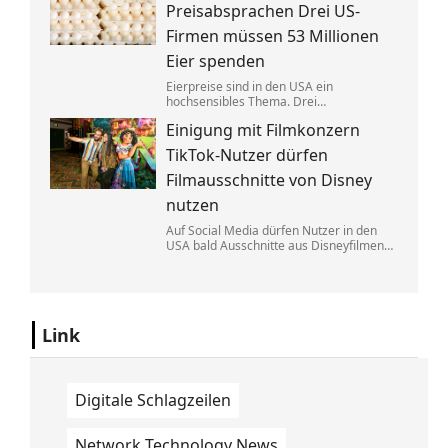
Eine exklusive Studie erklärt, warum.
Preisabsprachen Drei US-
Firmen müssen 53 Millionen
Eier spenden
Eierpreise sind in den USA ein
hochsensibles Thema. Drei
Großproduzenten wurde vorgeworfen,
Einigung mit Filmkonzern
sich dabei illegalerweise abgesprochen
zu haben. Sie einigten sich mit der Justiz –
TikTok-Nutzer dürfen
und liefern jetzt im großen Stil.
Filmausschnitte von Disney
nutzen
Auf Social Media dürfen Nutzer in den
USA bald Ausschnitte aus Disneyfilmen
zeigen. TikToker können Sequenzen aus
Marvel, Star Wars und Co. benutzen. Im
Gegenzug hat Disney auch Anspruch auf
ihre Kurzvideos.
Link
Digitale Schlagzeilen
Network Technology News