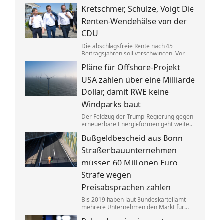
Gebäuden drastisch zusammen. Das trifft
Kretschmer, Schulze, Voigt Die
nicht zuletzt Mieter. Und die Klimaziele
dürften so kaum noch zu erreichen sein.
Renten-Wendehälse von der
CDU
Die abschlagsfreie Rente nach 45
Beitragsjahren soll verschwinden. Vor
allem ostdeutsche Länder protestieren.
Pläne für Offshore-Projekt
Dabei vertraten die CDU-
Ministerpräsidenten noch vor Kurzem
USA zahlen über eine Milliarde
das Gegenteil dessen, was sie jetzt
sagen.
Dollar, damit RWE keine
Windparks baut
Der Feldzug der Trump-Regierung gegen
erneuerbare Energieformen geht weiter:
Der deutsche Konzern RWE gibt mehrere
Bußgeldbescheid aus Bonn
in den USA geplante große
Windkraftprojekte auf – gegen eine
Straßenbauunternehmen
üppige Entschädigung.
müssen 60 Millionen Euro
Strafe wegen
Preisabsprachen zahlen
Bis 2019 haben laut Bundeskartellamt
mehrere Unternehmen den Markt für
Asphaltreparaturen untereinander