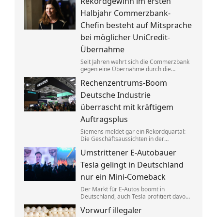
Rekordgewinn im ersten
aufgeteilt. Um die verbotenen
Absprachen zu verschleiern, wurden
Halbjahr Commerzbank-
Codewörter verwendet.
Chefin besteht auf Mitsprache
bei möglicher UniCredit-
Übernahme
Seit Jahren wehrt sich die Commerzbank
gegen eine Übernahme durch die
italienische Großbank UniCredit. Ein
Rechenzentrums-Boom
kräftiger Gewinnsprung sorgt für neues
Selbstbewusstsein.
Deutsche Industrie
überrascht mit kräftigem
Auftragsplus
Siemens meldet gar ein Rekordquartal:
Die Geschäftsaussichten in der
deutschen Industrie haben sich zuletzt
Umstrittener E-Autobauer
spürbar verbessert. Dahinter stecken
jedoch vor allem Großaufträge, teils auch
Tesla gelingt in Deutschland
aus Übersee.
nur ein Mini-Comeback
Der Markt für E-Autos boomt in
Deutschland, auch Tesla profitiert davon.
Zu alter Stärke findet der von Elon Musk
Vorwurf illegaler
geführte Konzern jedoch nicht zurück.