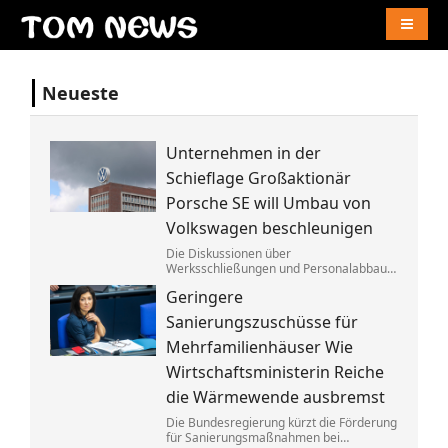
Naviga
Neueste
Unternehmen in der
Schieflage Großaktionär
Porsche SE will Umbau von
Volkswagen beschleunigen
Die Diskussionen über
Werksschließungen und Personalabbau
bei Volkswagen dauern dem Porsche-
Geringere
Clan zu lange. Die Familie fordert die
Aufgabe von »Denkverboten«.
Sanierungszuschüsse für
Mehrfamilienhäuser Wie
Wirtschaftsministerin Reiche
die Wärmewende ausbremst
Die Bundesregierung kürzt die Förderung
für Sanierungsmaßnahmen bei