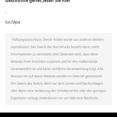
Geschichte geriet,lesen Sie hier
.
luc/dpa
Haftungsausschluss: Dieser Artikel wurde aus anderen Medien
reproduziert. Der Zweck des Nachdrucks besteht darin, mehr
Informationen zu vermitteln. Dies bedeutet nicht, dass diese
Website ihren Ansichten zustimmt und für ihre Authentizität
verantwortlich ist und keine rechtliche Verantwortung trägt. Alle
Ressourcen auf dieser Website werden im Internet gesammelt.
Der Zweck des Teilens dient nur dem Lernen und Nachschlagen
aller. Wenn eine Verletzung des Urheberrechts oder des geistigen
Eigentums vorliegt, hinterlassen Sie uns bitte eine Nachricht.