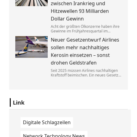
zwischen Irankrieg und
Hitzewellen 93 Milliarden
Dollar Gewinn
Acht der größten Ölkonzerne haben ihre
Gewinne im Frühjahresquartal im
Vergleich zum Vorjahr fast verdoppelt.
Neuer Gesetzentwurf Airlines
Die neuen Zahlen heizen die Debatte
über eine Übergewinnsteuer an.
sollen mehr nachhaltiges
Kerosin einsetzen – sonst
drohen Geldstrafen
Seit 2025 müssen Airlines nachhaltigen
Kraftstoff beimischen. Ein neues Gesetz
soll bald dafür sorgen, dass diese
Regelung besser durchgesetzt werden
kann. Fluggesellschaften müssen dann
mit hohen Bußen rechnen.
Link
Digitale Schlagzeilen
Network Technology News