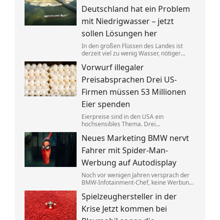
anderer Stelle gezielt entlastet werden.
Deutschland hat ein Problem
mit Niedrigwasser – jetzt
sollen Lösungen her
In den großen Flüssen des Landes ist
derzeit viel zu wenig Wasser, nötiger
Regen ist nicht in Sicht. Verkehrsminister
Vorwurf illegaler
Steffen Bilger lädt nun zum
Krisengespräch. Industrie- und
Preisabsprachen Drei US-
Schifffahrtsverbände haben vorab klare
Forderungen.
Firmen müssen 53 Millionen
Eier spenden
Eierpreise sind in den USA ein
hochsensibles Thema. Drei
Großproduzenten wurde vorgeworfen,
Neues Marketing BMW nervt
sich dabei illegalerweise abgesprochen
zu haben. Sie einigten sich mit der Justiz –
Fahrer mit Spider-Man-
und liefern jetzt im großen Stil.
Werbung auf Autodisplay
Noch vor wenigen Jahren versprach der
BMW-Infotainment-Chef, keine Werbung
in Autos abspielen zu wollen. Nun zeigen
Spielzeughersteller in der
bestimmte Modelle einen Clip für einen
neuen Film. BMW sagt, das sei gar keine
Krise Jetzt kommen bei
Werbung.