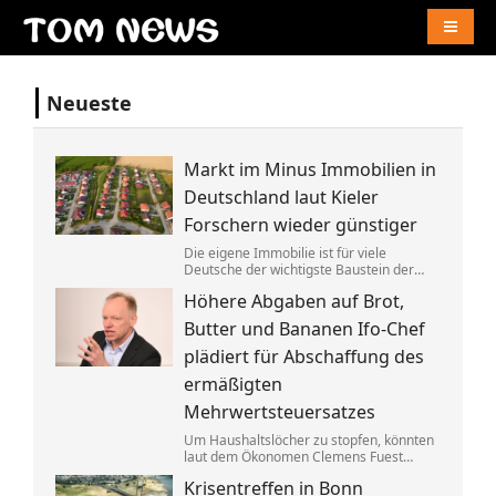
Naviga
Neueste
Markt im Minus Immobilien in
Deutschland laut Kieler
Forschern wieder günstiger
Die eigene Immobilie ist für viele
Deutsche der wichtigste Baustein der
Altersvorsorge. Berücksichtigt man
Höhere Abgaben auf Brot,
Inflation und Kaufkraft sind
Wohnimmobilien laut einer Studie heute
Butter und Bananen Ifo-Chef
aber weniger wert als vor einem Jahr.
plädiert für Abschaffung des
ermäßigten
Mehrwertsteuersatzes
Um Haushaltslöcher zu stopfen, könnten
laut dem Ökonomen Clemens Fuest
künftig alle im Supermarkt mehr
Krisentreffen in Bonn
bezahlen. Bedürftige sollten dagegen an