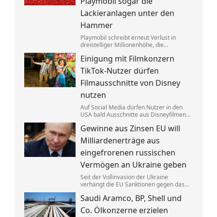
Playmobil sogar die
Lackieranlagen unter den
Hammer
Playmobil schreibt erneut Verlust in
dreistelliger Millionenhöhe, die
Produktion des einstigen deutschen
Einigung mit Filmkonzern
Vorzeigeunternehmens wandert ins
Ausland. Getrieben wird die Krise auch
TikTok-Nutzer dürfen
von eklatantem Missmanagement.
Filmausschnitte von Disney
nutzen
Auf Social Media dürfen Nutzer in den
USA bald Ausschnitte aus Disneyfilmen
zeigen. TikToker können Sequenzen aus
Gewinne aus Zinsen EU will
Marvel, Star Wars und Co. benutzen. Im
Gegenzug hat Disney auch Anspruch auf
Milliardenerträge aus
ihre Kurzvideos.
eingefrorenen russischen
Vermögen an Ukraine geben
Seit der Vollinvasion der Ukraine
verhängt die EU Sanktionen gegen das
Russland von Kremlchef Wladimir Putin.
Saudi Aramco, BP, Shell und
Gelder wurden festgesetzt, die Erträge
aus den Zinsen sollen jetzt Kyjiw
Co. Ölkonzerne erzielen
zugutekommen.