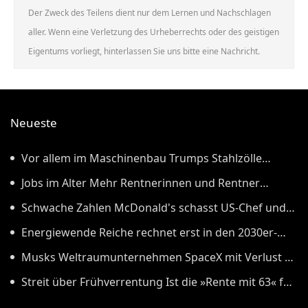
Der Zweck des Teilens dient nur dem Lernen und Nachschlagen
aller. Wenn eine Verletzung des Urheberrechts oder des geistigen
Eigentums vorliegt, hinterlassen Sie uns bitte eine Nachricht.
Neueste
Vor allem im Maschinenbau Trumps Stahlzölle
treffen Deutschland besonders hart
Jobs im Alter Mehr Rentnerinnen und Rentner
arbeiten
Schwache Zahlen McDonald's schasst US-Chef und
wirft ihm Fehler vor
Energiewende Reiche rechnet erst in den 2030er-
Jahren mit deutlich niedrigerem Strompreis
Musks Weltraumunternehmen SpaceX mit Verlust in
erstem Quartal an der Börse
Streit über Frühverrentung Ist die »Rente mit 63« für
Ostdeutschland wirklich so wichtig?