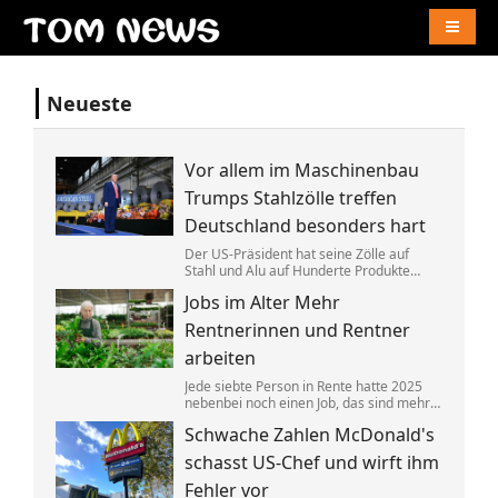
Naviga
Neueste
Vor allem im Maschinenbau
Trumps Stahlzölle treffen
Deutschland besonders hart
Der US-Präsident hat seine Zölle auf
Stahl und Alu auf Hunderte Produkte
ausgeweitet. Das trifft Deutschland
Jobs im Alter Mehr
überproportional, zeigt eine neue
Auswertung. China umgeht das offenbar
Rentnerinnen und Rentner
mit einem Trick.
arbeiten
Jede siebte Person in Rente hatte 2025
nebenbei noch einen Job, das sind mehr
als zuvor. Gleichzeitig sind die
Schwache Zahlen McDonald's
Arbeitgeberverbände »fassungslos«,
dass einige Ministerpräsidenten die
schasst US-Chef und wirft ihm
»Rente mit 63« nun doch behalten wollen.
Fehler vor