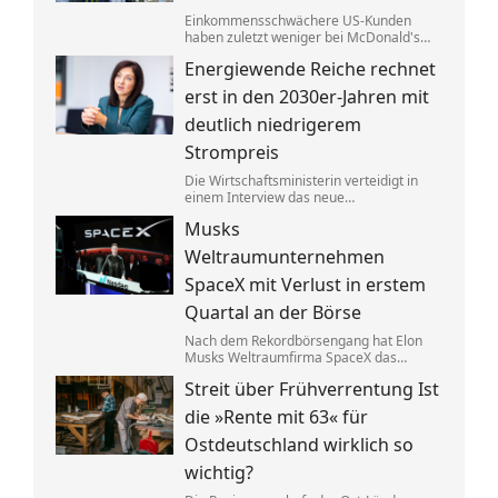
Einkommensschwächere US-Kunden
haben zuletzt weniger bei McDonald's
konsumiert. Der CEO tauscht nun den
Energiewende Reiche rechnet
Länderchef aus – Grund für die
schlechten Zahlen seien chaotische
erst in den 2030er-Jahren mit
Angebote.
deutlich niedrigerem
Strompreis
Die Wirtschaftsministerin verteidigt in
einem Interview das neue
Heizungsgesetz. Es gehe darum, Kosten
Musks
zu senken. Bis Verbraucher davon etwas
merken, soll es aber noch dauern.
Weltraumunternehmen
SpaceX mit Verlust in erstem
Quartal an der Börse
Nach dem Rekordbörsengang hat Elon
Musks Weltraumfirma SpaceX das
Quartal mit einem Minus von 541
Streit über Frühverrentung Ist
Millionen Dollar beendet. Zugleich hat
sich der Umsatz nahezu verdoppelt –
die »Rente mit 63« für
dank der Satellitentochter Starlink.
Ostdeutschland wirklich so
wichtig?