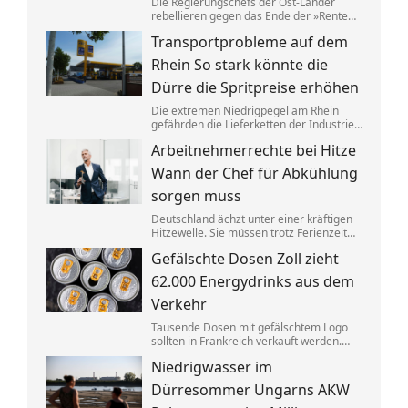
Die Regierungschefs der Ost-Länder
rebellieren gegen das Ende der »Rente
nach 63«. Tatsächlich schafft ein
Transportprobleme auf dem
größerer Anteil der Ostdeutschen die
dafür nötigen Beitragsjahre. Doch die
Rhein So stark könnte die
Unterschiede zum Westen werden
kleiner.
Dürre die Spritpreise erhöhen
Die extremen Niedrigpegel am Rhein
gefährden die Lieferketten der Industrie.
Ökonom Thilo Schaefer sagt, was das für
Arbeitnehmerrechte bei Hitze
Autofahrer und das Wirtschaftswachstum
bedeuten könnte.
Wann der Chef für Abkühlung
sorgen muss
Deutschland ächzt unter einer kräftigen
Hitzewelle. Sie müssen trotz Ferienzeit
ins Büro? Dann haben Sie Anspruch auf
Gefälschte Dosen Zoll zieht
so manche Erleichterung.
62.000 Energydrinks aus dem
Verkehr
Tausende Dosen mit gefälschtem Logo
sollten in Frankreich verkauft werden.
Der Zoll stoppte die Lieferung an
Niedrigwasser im
Energydrinks, die Getränke wurden
vernichtet.
Dürresommer Ungarns AKW