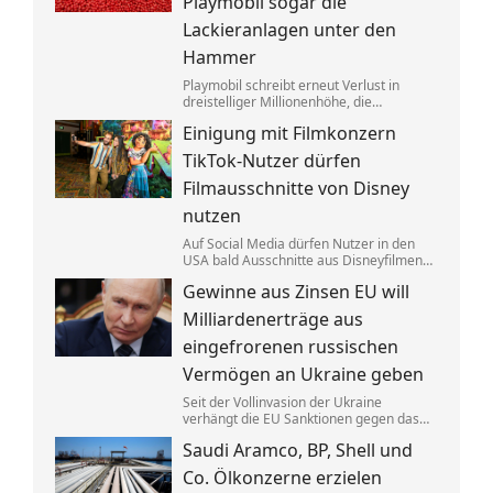
Playmobil sogar die
Lackieranlagen unter den
Hammer
Playmobil schreibt erneut Verlust in
dreistelliger Millionenhöhe, die
Produktion des einstigen deutschen
Einigung mit Filmkonzern
Vorzeigeunternehmens wandert ins
Ausland. Getrieben wird die Krise auch
TikTok-Nutzer dürfen
von eklatantem Missmanagement.
Filmausschnitte von Disney
nutzen
Auf Social Media dürfen Nutzer in den
USA bald Ausschnitte aus Disneyfilmen
zeigen. TikToker können Sequenzen aus
Gewinne aus Zinsen EU will
Marvel, Star Wars und Co. benutzen. Im
Gegenzug hat Disney auch Anspruch auf
Milliardenerträge aus
ihre Kurzvideos.
eingefrorenen russischen
Vermögen an Ukraine geben
Seit der Vollinvasion der Ukraine
verhängt die EU Sanktionen gegen das
Russland von Kremlchef Wladimir Putin.
Saudi Aramco, BP, Shell und
Gelder wurden festgesetzt, die Erträge
aus den Zinsen sollen jetzt Kyjiw
Co. Ölkonzerne erzielen
zugutekommen.