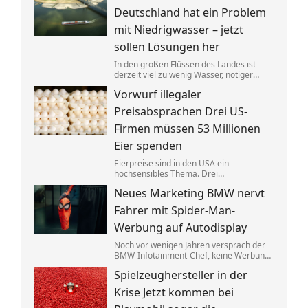
anderer Stelle gezielt entlastet werden.
Deutschland hat ein Problem
mit Niedrigwasser – jetzt
sollen Lösungen her
In den großen Flüssen des Landes ist
derzeit viel zu wenig Wasser, nötiger
Regen ist nicht in Sicht. Verkehrsminister
Vorwurf illegaler
Steffen Bilger lädt nun zum
Krisengespräch. Industrie- und
Preisabsprachen Drei US-
Schifffahrtsverbände haben vorab klare
Forderungen.
Firmen müssen 53 Millionen
Eier spenden
Eierpreise sind in den USA ein
hochsensibles Thema. Drei
Großproduzenten wurde vorgeworfen,
Neues Marketing BMW nervt
sich dabei illegalerweise abgesprochen
zu haben. Sie einigten sich mit der Justiz –
Fahrer mit Spider-Man-
und liefern jetzt im großen Stil.
Werbung auf Autodisplay
Noch vor wenigen Jahren versprach der
BMW-Infotainment-Chef, keine Werbung
in Autos abspielen zu wollen. Nun zeigen
Spielzeughersteller in der
bestimmte Modelle einen Clip für einen
neuen Film. BMW sagt, das sei gar keine
Krise Jetzt kommen bei
Werbung.