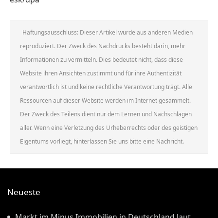
Haftungsausschluss: Dieser Artikel wurde aus anderen Medien
reproduziert. Der Zweck des Nachdrucks besteht darin, mehr
Informationen zu vermitteln. Dies bedeutet nicht, dass diese
Website ihren Ansichten zustimmt und für ihre Authentizität
verantwortlich ist und keine rechtliche Verantwortung trägt. Alle
Ressourcen auf dieser Website werden im Internet gesammelt.
Der Zweck des Teilens dient nur dem Lernen und Nachschlagen
aller. Wenn eine Verletzung des Urheberrechts oder des geistigen
Eigentums vorliegt, hinterlassen Sie uns bitte eine Nachricht.
Neueste
Markt im Minus Immobilien in Deutschland laut