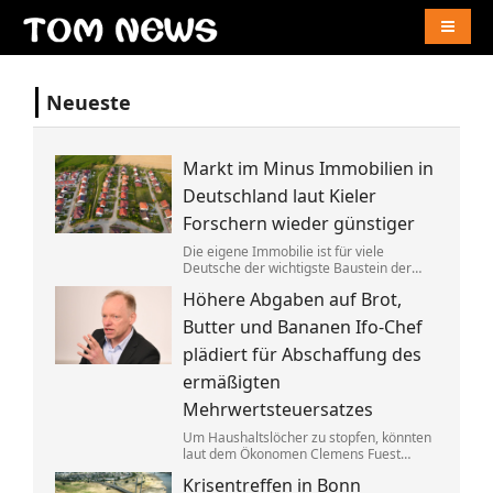
Naviga
Neueste
Markt im Minus Immobilien in
Deutschland laut Kieler
Forschern wieder günstiger
Die eigene Immobilie ist für viele
Deutsche der wichtigste Baustein der
Altersvorsorge. Berücksichtigt man
Höhere Abgaben auf Brot,
Inflation und Kaufkraft sind
Wohnimmobilien laut einer Studie heute
Butter und Bananen Ifo-Chef
aber weniger wert als vor einem Jahr.
plädiert für Abschaffung des
ermäßigten
Mehrwertsteuersatzes
Um Haushaltslöcher zu stopfen, könnten
laut dem Ökonomen Clemens Fuest
künftig alle im Supermarkt mehr
Krisentreffen in Bonn
bezahlen. Bedürftige sollten dagegen an