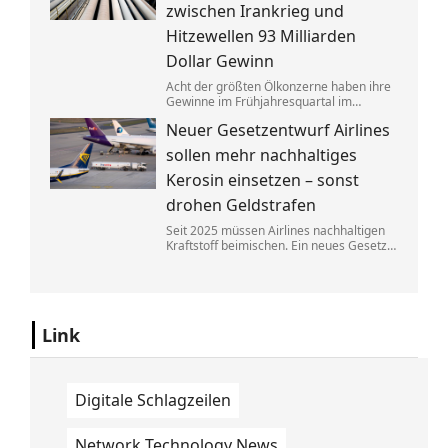
zwischen Irankrieg und
Hitzewellen 93 Milliarden
Dollar Gewinn
Acht der größten Ölkonzerne haben ihre
Gewinne im Frühjahresquartal im
Vergleich zum Vorjahr fast verdoppelt.
Neuer Gesetzentwurf Airlines
Die neuen Zahlen heizen die Debatte
über eine Übergewinnsteuer an.
sollen mehr nachhaltiges
Kerosin einsetzen – sonst
drohen Geldstrafen
Seit 2025 müssen Airlines nachhaltigen
Kraftstoff beimischen. Ein neues Gesetz
soll bald dafür sorgen, dass diese
Regelung besser durchgesetzt werden
kann. Fluggesellschaften müssen dann
mit hohen Bußen rechnen.
Link
Digitale Schlagzeilen
Network Technology News