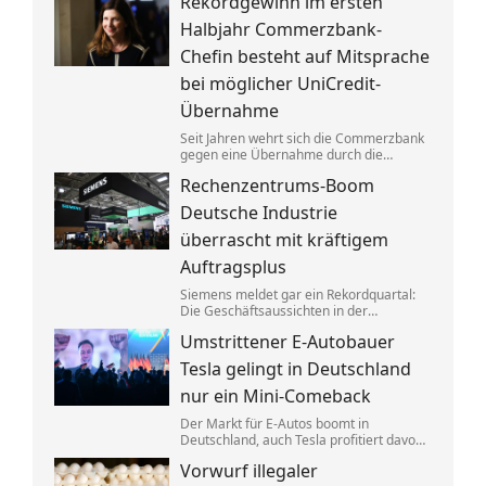
Rekordgewinn im ersten
aufgeteilt. Um die verbotenen
Absprachen zu verschleiern, wurden
Halbjahr Commerzbank-
Codewörter verwendet.
Chefin besteht auf Mitsprache
bei möglicher UniCredit-
Übernahme
Seit Jahren wehrt sich die Commerzbank
gegen eine Übernahme durch die
italienische Großbank UniCredit. Ein
Rechenzentrums-Boom
kräftiger Gewinnsprung sorgt für neues
Selbstbewusstsein.
Deutsche Industrie
überrascht mit kräftigem
Auftragsplus
Siemens meldet gar ein Rekordquartal:
Die Geschäftsaussichten in der
deutschen Industrie haben sich zuletzt
Umstrittener E-Autobauer
spürbar verbessert. Dahinter stecken
jedoch vor allem Großaufträge, teils auch
Tesla gelingt in Deutschland
aus Übersee.
nur ein Mini-Comeback
Der Markt für E-Autos boomt in
Deutschland, auch Tesla profitiert davon.
Zu alter Stärke findet der von Elon Musk
Vorwurf illegaler
geführte Konzern jedoch nicht zurück.