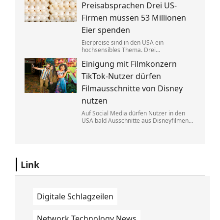
Eine exklusive Studie erklärt, warum.
Preisabsprachen Drei US-
Firmen müssen 53 Millionen
Eier spenden
Eierpreise sind in den USA ein
hochsensibles Thema. Drei
Großproduzenten wurde vorgeworfen,
Einigung mit Filmkonzern
sich dabei illegalerweise abgesprochen
zu haben. Sie einigten sich mit der Justiz –
TikTok-Nutzer dürfen
und liefern jetzt im großen Stil.
Filmausschnitte von Disney
nutzen
Auf Social Media dürfen Nutzer in den
USA bald Ausschnitte aus Disneyfilmen
zeigen. TikToker können Sequenzen aus
Marvel, Star Wars und Co. benutzen. Im
Gegenzug hat Disney auch Anspruch auf
ihre Kurzvideos.
Link
Digitale Schlagzeilen
Network Technology News