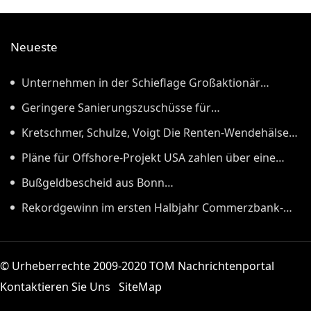
Neueste
Unternehmen in der Schieflage Großaktionär
Porsche SE will Umbau von Volkswagen
Geringere Sanierungszuschüsse für
beschleunigen
Mehrfamilienhäuser Wie Wirtschaftsministerin Reiche
Kretschmer, Schulze, Voigt Die Renten-Wendehälse
die Wärmewende ausbremst
von der CDU
Pläne für Offshore-Projekt USA zahlen über eine
Milliarde Dollar, damit RWE keine Windparks baut
Bußgeldbescheid aus Bonn
Straßenbauunternehmen müssen 60 Millionen Euro
Rekordgewinn im ersten Halbjahr Commerzbank-
Strafe wegen Preisabsprachen zahlen
Chefin besteht auf Mitsprache bei möglicher
UniCredit-Übernahme
© Urheberrechte 2009-2020 TOM Nachrichtenportal
Kontaktieren Sie Uns
SiteMap