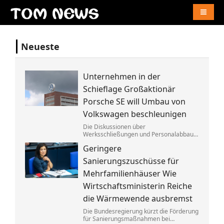
Naviga
Neueste
Unternehmen in der
Schieflage Großaktionär
Porsche SE will Umbau von
Volkswagen beschleunigen
Die Diskussionen über
Werksschließungen und Personalabbau
bei Volkswagen dauern dem Porsche-
Geringere
Clan zu lange. Die Familie fordert die
Aufgabe von »Denkverboten«.
Sanierungszuschüsse für
Mehrfamilienhäuser Wie
Wirtschaftsministerin Reiche
die Wärmewende ausbremst
Die Bundesregierung kürzt die Förderung
für Sanierungsmaßnahmen bei