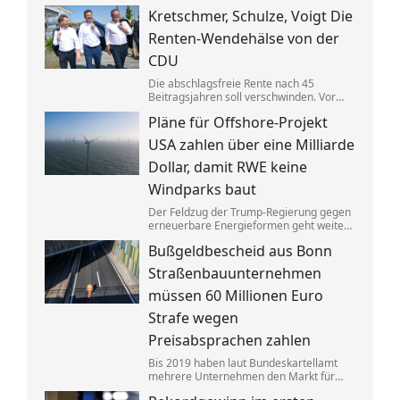
Gebäuden drastisch zusammen. Das trifft
Kretschmer, Schulze, Voigt Die
nicht zuletzt Mieter. Und die Klimaziele
dürften so kaum noch zu erreichen sein.
Renten-Wendehälse von der
CDU
Die abschlagsfreie Rente nach 45
Beitragsjahren soll verschwinden. Vor
allem ostdeutsche Länder protestieren.
Pläne für Offshore-Projekt
Dabei vertraten die CDU-
Ministerpräsidenten noch vor Kurzem
USA zahlen über eine Milliarde
das Gegenteil dessen, was sie jetzt
sagen.
Dollar, damit RWE keine
Windparks baut
Der Feldzug der Trump-Regierung gegen
erneuerbare Energieformen geht weiter:
Der deutsche Konzern RWE gibt mehrere
Bußgeldbescheid aus Bonn
in den USA geplante große
Windkraftprojekte auf – gegen eine
Straßenbauunternehmen
üppige Entschädigung.
müssen 60 Millionen Euro
Strafe wegen
Preisabsprachen zahlen
Bis 2019 haben laut Bundeskartellamt
mehrere Unternehmen den Markt für
Asphaltreparaturen untereinander