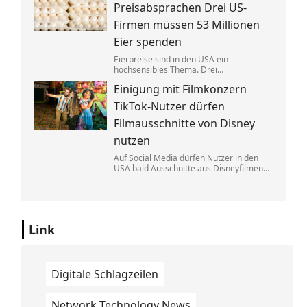
Eine exklusive Studie erklärt, warum.
Preisabsprachen Drei US-
Firmen müssen 53 Millionen
Eier spenden
Eierpreise sind in den USA ein
hochsensibles Thema. Drei
Großproduzenten wurde vorgeworfen,
Einigung mit Filmkonzern
sich dabei illegalerweise abgesprochen
zu haben. Sie einigten sich mit der Justiz –
TikTok-Nutzer dürfen
und liefern jetzt im großen Stil.
Filmausschnitte von Disney
nutzen
Auf Social Media dürfen Nutzer in den
USA bald Ausschnitte aus Disneyfilmen
zeigen. TikToker können Sequenzen aus
Marvel, Star Wars und Co. benutzen. Im
Gegenzug hat Disney auch Anspruch auf
ihre Kurzvideos.
Link
Digitale Schlagzeilen
Network Technology News