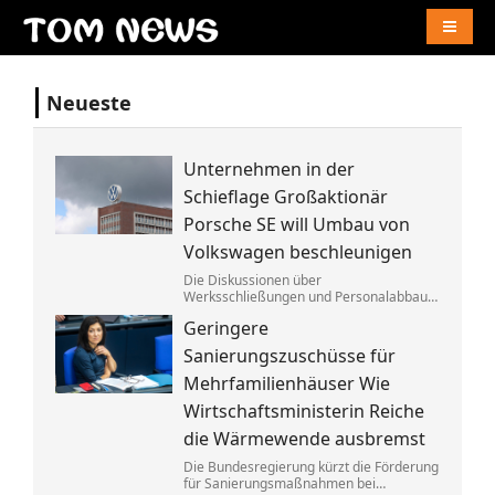
Naviga
Neueste
Unternehmen in der
Schieflage Großaktionär
Porsche SE will Umbau von
Volkswagen beschleunigen
Die Diskussionen über
Werksschließungen und Personalabbau
bei Volkswagen dauern dem Porsche-
Geringere
Clan zu lange. Die Familie fordert die
Aufgabe von »Denkverboten«.
Sanierungszuschüsse für
Mehrfamilienhäuser Wie
Wirtschaftsministerin Reiche
die Wärmewende ausbremst
Die Bundesregierung kürzt die Förderung
für Sanierungsmaßnahmen bei