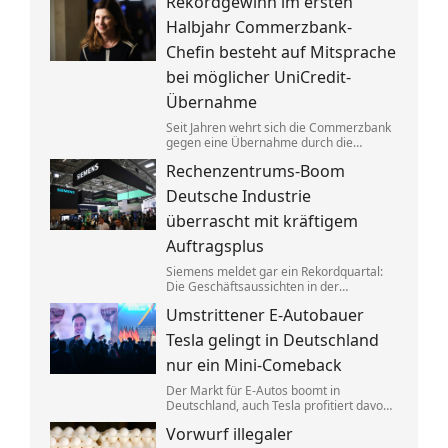
Rekordgewinn im ersten
aufgeteilt. Um die verbotenen
Absprachen zu verschleiern, wurden
Halbjahr Commerzbank-
Codewörter verwendet.
Chefin besteht auf Mitsprache
bei möglicher UniCredit-
Übernahme
Seit Jahren wehrt sich die Commerzbank
gegen eine Übernahme durch die
italienische Großbank UniCredit. Ein
Rechenzentrums-Boom
kräftiger Gewinnsprung sorgt für neues
Selbstbewusstsein.
Deutsche Industrie
überrascht mit kräftigem
Auftragsplus
Siemens meldet gar ein Rekordquartal:
Die Geschäftsaussichten in der
deutschen Industrie haben sich zuletzt
Umstrittener E-Autobauer
spürbar verbessert. Dahinter stecken
jedoch vor allem Großaufträge, teils auch
Tesla gelingt in Deutschland
aus Übersee.
nur ein Mini-Comeback
Der Markt für E-Autos boomt in
Deutschland, auch Tesla profitiert davon.
Zu alter Stärke findet der von Elon Musk
Vorwurf illegaler
geführte Konzern jedoch nicht zurück.