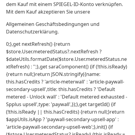
dem Kauf mit einem SPIEGEL-ID-Konto verknüpfen.
Mit dem Kauf akzeptieren Sie unsere
Allgemeinen Geschäftsbedingungen und
Datenschutzerklärung.
0;},get nextRefresh() {return
$store.User.meteredStatus?.nextRefresh ?
$dateUtils.formatDate($store.User.meteredStatus.ne
xtRefresh) : '';},get saraComponent() {if (!this.isReady)
{return null;}return JSON.stringify({name:
this.hasCredits ? 'article-meterwall' : 'article-paywall-
secondary-upsell',title: this.hasCredits ? 'Default
metered - Unlock wall' : 'Default metered exhausted -
Spplus upsell',type: 'paywall',});},get targetId() {if
(!this.isReady || this.hasCredits) {return null;}return
$appUtils.isApp ? 'paywall-secondary-upsell-app' :
'article-paywall-secondary-upsell-web';},init() {if
($store.User.meteredStatus?.isReady) {this.isReady =