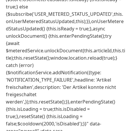
true;} else
{$subscribe('USER_METERED_STATUS_UPDATED',this.
onUserMeteredStatusUpdated,this);}},onUserMetere
dStatusUpdated() {this.isReady = true;},async
unlockDocument() {this.enterPendingState();try
{await
$meteredService.unlockDocument(this.articleId,this.ti
tle);this.resetState();window.location.reload(true);}
catch (error)
{$notificationService.addNotification({type:
'NOTIFICATION_TYPE_FAILURE',headline: 'Artikel
freischalten',description: 'Der Artikel konnte nicht
freigeschaltet
werden',});this.resetState();}},enterPendingState()
{this.isLoading = true;this.isDisabled =
true;},resetState() {this.isLoading =
false;$cooldown(2000,'isDisabled');}}" data-
area="paywall" :data-sara-