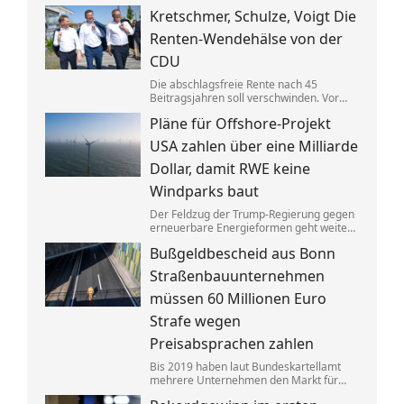
Gebäuden drastisch zusammen. Das trifft
Kretschmer, Schulze, Voigt Die
nicht zuletzt Mieter. Und die Klimaziele
dürften so kaum noch zu erreichen sein.
Renten-Wendehälse von der
CDU
Die abschlagsfreie Rente nach 45
Beitragsjahren soll verschwinden. Vor
allem ostdeutsche Länder protestieren.
Pläne für Offshore-Projekt
Dabei vertraten die CDU-
Ministerpräsidenten noch vor Kurzem
USA zahlen über eine Milliarde
das Gegenteil dessen, was sie jetzt
sagen.
Dollar, damit RWE keine
Windparks baut
Der Feldzug der Trump-Regierung gegen
erneuerbare Energieformen geht weiter:
Der deutsche Konzern RWE gibt mehrere
Bußgeldbescheid aus Bonn
in den USA geplante große
Windkraftprojekte auf – gegen eine
Straßenbauunternehmen
üppige Entschädigung.
müssen 60 Millionen Euro
Strafe wegen
Preisabsprachen zahlen
Bis 2019 haben laut Bundeskartellamt
mehrere Unternehmen den Markt für
Asphaltreparaturen untereinander