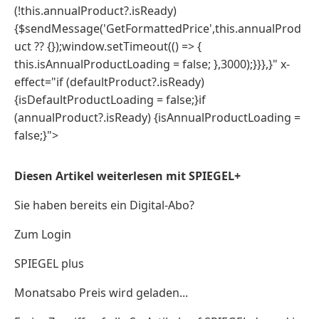
(!this.annualProduct?.isReady)
{$sendMessage('GetFormattedPrice',this.annualProd
uct ?? {});window.setTimeout(() => {
this.isAnnualProductLoading = false; },3000);}}},}" x-
effect="if (defaultProduct?.isReady)
{isDefaultProductLoading = false;}if
(annualProduct?.isReady) {isAnnualProductLoading =
false;}">
Diesen Artikel weiterlesen mit SPIEGEL+
Sie haben bereits ein Digital-Abo?
Zum Login
SPIEGEL plus
Monatsabo Preis wird geladen...