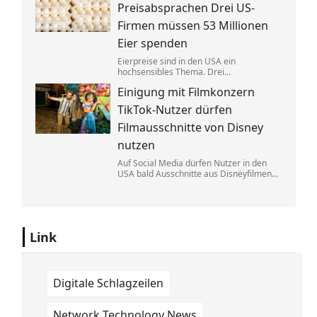
Eine exklusive Studie erklärt, warum.
Preisabsprachen Drei US-
Firmen müssen 53 Millionen
Eier spenden
Eierpreise sind in den USA ein
hochsensibles Thema. Drei
Großproduzenten wurde vorgeworfen,
Einigung mit Filmkonzern
sich dabei illegalerweise abgesprochen
zu haben. Sie einigten sich mit der Justiz –
TikTok-Nutzer dürfen
und liefern jetzt im großen Stil.
Filmausschnitte von Disney
nutzen
Auf Social Media dürfen Nutzer in den
USA bald Ausschnitte aus Disneyfilmen
zeigen. TikToker können Sequenzen aus
Marvel, Star Wars und Co. benutzen. Im
Gegenzug hat Disney auch Anspruch auf
ihre Kurzvideos.
Link
Digitale Schlagzeilen
Network Technology News