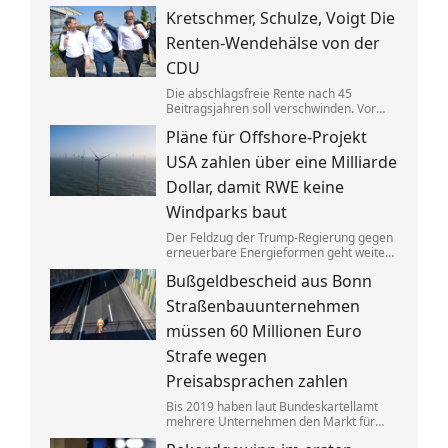
Gebäuden drastisch zusammen. Das trifft
Kretschmer, Schulze, Voigt Die
nicht zuletzt Mieter. Und die Klimaziele
dürften so kaum noch zu erreichen sein.
Renten-Wendehälse von der
CDU
Die abschlagsfreie Rente nach 45
Beitragsjahren soll verschwinden. Vor
allem ostdeutsche Länder protestieren.
Pläne für Offshore-Projekt
Dabei vertraten die CDU-
Ministerpräsidenten noch vor Kurzem
USA zahlen über eine Milliarde
das Gegenteil dessen, was sie jetzt
sagen.
Dollar, damit RWE keine
Windparks baut
Der Feldzug der Trump-Regierung gegen
erneuerbare Energieformen geht weiter:
Der deutsche Konzern RWE gibt mehrere
Bußgeldbescheid aus Bonn
in den USA geplante große
Windkraftprojekte auf – gegen eine
Straßenbauunternehmen
üppige Entschädigung.
müssen 60 Millionen Euro
Strafe wegen
Preisabsprachen zahlen
Bis 2019 haben laut Bundeskartellamt
mehrere Unternehmen den Markt für
Asphaltreparaturen untereinander