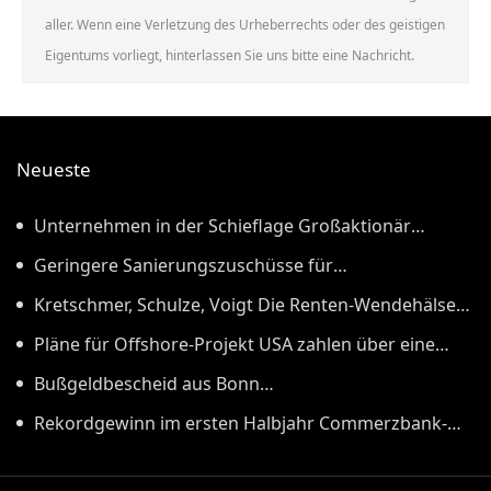
aller. Wenn eine Verletzung des Urheberrechts oder des geistigen
Eigentums vorliegt, hinterlassen Sie uns bitte eine Nachricht.
Neueste
Unternehmen in der Schieflage Großaktionär
Porsche SE will Umbau von Volkswagen
Geringere Sanierungszuschüsse für
beschleunigen
Mehrfamilienhäuser Wie Wirtschaftsministerin Reiche
Kretschmer, Schulze, Voigt Die Renten-Wendehälse
die Wärmewende ausbremst
von der CDU
Pläne für Offshore-Projekt USA zahlen über eine
Milliarde Dollar, damit RWE keine Windparks baut
Bußgeldbescheid aus Bonn
Straßenbauunternehmen müssen 60 Millionen Euro
Rekordgewinn im ersten Halbjahr Commerzbank-
Strafe wegen Preisabsprachen zahlen
Chefin besteht auf Mitsprache bei möglicher