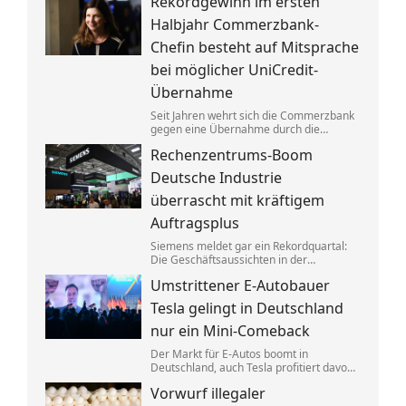
Rekordgewinn im ersten
aufgeteilt. Um die verbotenen
Absprachen zu verschleiern, wurden
Halbjahr Commerzbank-
Codewörter verwendet.
Chefin besteht auf Mitsprache
bei möglicher UniCredit-
Übernahme
Seit Jahren wehrt sich die Commerzbank
gegen eine Übernahme durch die
italienische Großbank UniCredit. Ein
Rechenzentrums-Boom
kräftiger Gewinnsprung sorgt für neues
Selbstbewusstsein.
Deutsche Industrie
überrascht mit kräftigem
Auftragsplus
Siemens meldet gar ein Rekordquartal:
Die Geschäftsaussichten in der
deutschen Industrie haben sich zuletzt
Umstrittener E-Autobauer
spürbar verbessert. Dahinter stecken
jedoch vor allem Großaufträge, teils auch
Tesla gelingt in Deutschland
aus Übersee.
nur ein Mini-Comeback
Der Markt für E-Autos boomt in
Deutschland, auch Tesla profitiert davon.
Zu alter Stärke findet der von Elon Musk
Vorwurf illegaler
geführte Konzern jedoch nicht zurück.