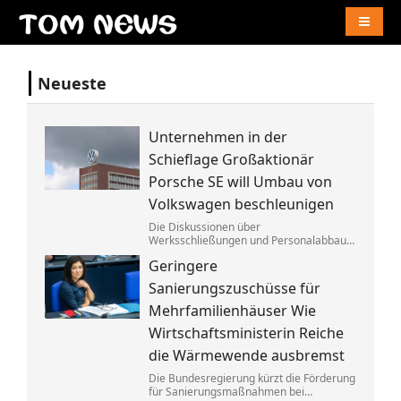
Naviga
Neueste
Unternehmen in der
Schieflage Großaktionär
Porsche SE will Umbau von
Volkswagen beschleunigen
Die Diskussionen über
Werksschließungen und Personalabbau
bei Volkswagen dauern dem Porsche-
Geringere
Clan zu lange. Die Familie fordert die
Aufgabe von »Denkverboten«.
Sanierungszuschüsse für
Mehrfamilienhäuser Wie
Wirtschaftsministerin Reiche
die Wärmewende ausbremst
Die Bundesregierung kürzt die Förderung
für Sanierungsmaßnahmen bei