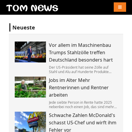
Naviga
Neueste
Vor allem im Maschinenbau
Trumps Stahlzölle treffen
Deutschland besonders hart
Der US-Präsident hat seine Zölle auf
Stahl und Alu auf Hunderte Produkte
ausgeweitet. Das trifft Deutschland
Jobs im Alter Mehr
überproportional, zeigt eine neue
Auswertung. China umgeht das offenbar
Rentnerinnen und Rentner
mit einem Trick.
arbeiten
Jede siebte Person in Rente hatte 2025
nebenbei noch einen Job, das sind mehr
als zuvor. Gleichzeitig sind die
Schwache Zahlen McDonald's
Arbeitgeberverbände »fassungslos«,
dass einige Ministerpräsidenten die
schasst US-Chef und wirft ihm
»Rente mit 63« nun doch behalten wollen.
Fehler vor