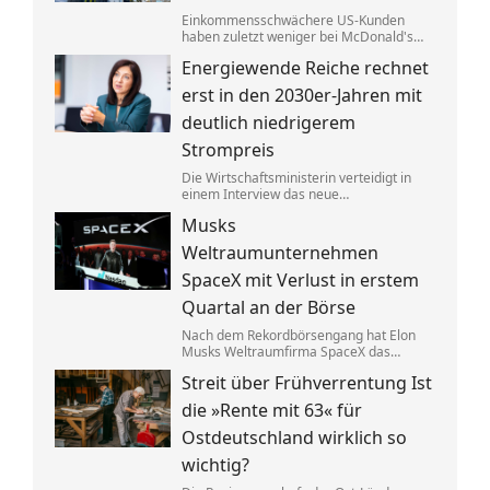
Einkommensschwächere US-Kunden
haben zuletzt weniger bei McDonald's
konsumiert. Der CEO tauscht nun den
Energiewende Reiche rechnet
Länderchef aus – Grund für die
schlechten Zahlen seien chaotische
erst in den 2030er-Jahren mit
Angebote.
deutlich niedrigerem
Strompreis
Die Wirtschaftsministerin verteidigt in
einem Interview das neue
Heizungsgesetz. Es gehe darum, Kosten
Musks
zu senken. Bis Verbraucher davon etwas
merken, soll es aber noch dauern.
Weltraumunternehmen
SpaceX mit Verlust in erstem
Quartal an der Börse
Nach dem Rekordbörsengang hat Elon
Musks Weltraumfirma SpaceX das
Quartal mit einem Minus von 541
Streit über Frühverrentung Ist
Millionen Dollar beendet. Zugleich hat
sich der Umsatz nahezu verdoppelt –
die »Rente mit 63« für
dank der Satellitentochter Starlink.
Ostdeutschland wirklich so
wichtig?