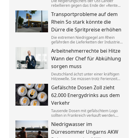
Die Regierungschefs der Ost-Länder
rebellieren gegen das Ende der »Rente
nach 63«. Tatsächlich schafft ein
Transportprobleme auf dem
größerer Anteil der Ostdeutschen die
dafür nötigen Beitragsjahre. Doch die
Rhein So stark könnte die
Unterschiede zum Westen werden
kleiner.
Dürre die Spritpreise erhöhen
Die extremen Niedrigpegel am Rhein
gefährden die Lieferketten der Industrie.
Ökonom Thilo Schaefer sagt, was das für
Arbeitnehmerrechte bei Hitze
Autofahrer und das Wirtschaftswachstum
bedeuten könnte.
Wann der Chef für Abkühlung
sorgen muss
Deutschland ächzt unter einer kräftigen
Hitzewelle. Sie müssen trotz Ferienzeit
ins Büro? Dann haben Sie Anspruch auf
Gefälschte Dosen Zoll zieht
so manche Erleichterung.
62.000 Energydrinks aus dem
Verkehr
Tausende Dosen mit gefälschtem Logo
sollten in Frankreich verkauft werden.
Der Zoll stoppte die Lieferung an
Niedrigwasser im
Energydrinks, die Getränke wurden
vernichtet.
Dürresommer Ungarns AKW