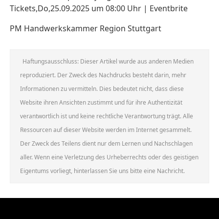
Tickets,Do,25.09.2025 um 08:00 Uhr | Eventbrite
PM Handwerkskammer Region Stuttgart
Haftungsausschluss: Dieser Artikel wurde aus anderen Medien
reproduziert. Der Zweck des Nachdrucks besteht darin, mehr
Informationen zu vermitteln. Dies bedeutet nicht, dass diese
Website ihren Ansichten zustimmt und für ihre Authentizität
verantwortlich ist und keine rechtliche Verantwortung trägt. Alle
Ressourcen auf dieser Website werden im Internet gesammelt.
Der Zweck des Teilens dient nur dem Lernen und Nachschlagen
aller. Wenn eine Verletzung des Urheberrechts oder des geistigen
Eigentums vorliegt, hinterlassen Sie uns bitte eine Nachricht.