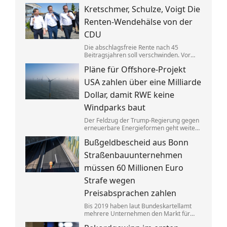
Gebäuden drastisch zusammen. Das trifft
Kretschmer, Schulze, Voigt Die
nicht zuletzt Mieter. Und die Klimaziele
dürften so kaum noch zu erreichen sein.
Renten-Wendehälse von der
CDU
Die abschlagsfreie Rente nach 45
Beitragsjahren soll verschwinden. Vor
allem ostdeutsche Länder protestieren.
Pläne für Offshore-Projekt
Dabei vertraten die CDU-
Ministerpräsidenten noch vor Kurzem
USA zahlen über eine Milliarde
das Gegenteil dessen, was sie jetzt
sagen.
Dollar, damit RWE keine
Windparks baut
Der Feldzug der Trump-Regierung gegen
erneuerbare Energieformen geht weiter:
Der deutsche Konzern RWE gibt mehrere
Bußgeldbescheid aus Bonn
in den USA geplante große
Windkraftprojekte auf – gegen eine
Straßenbauunternehmen
üppige Entschädigung.
müssen 60 Millionen Euro
Strafe wegen
Preisabsprachen zahlen
Bis 2019 haben laut Bundeskartellamt
mehrere Unternehmen den Markt für
Asphaltreparaturen untereinander