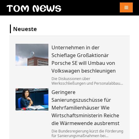
Naviga
Neueste
Unternehmen in der
Schieflage Großaktionär
Porsche SE will Umbau von
Volkswagen beschleunigen
Die Diskussionen über
Werksschließungen und Personalabbau
bei Volkswagen dauern dem Porsche-
Geringere
Clan zu lange. Die Familie fordert die
Aufgabe von »Denkverboten«.
Sanierungszuschüsse für
Mehrfamilienhäuser Wie
Wirtschaftsministerin Reiche
die Wärmewende ausbremst
Die Bundesregierung kürzt die Förderung
für Sanierungsmaßnahmen bei