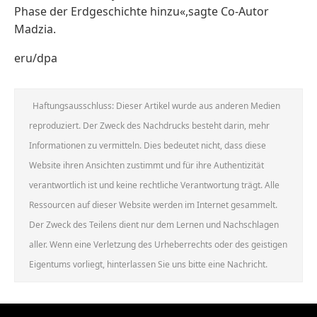
Phase der Erdgeschichte hinzu«,sagte Co-Autor
Madzia.
eru/dpa
Haftungsausschluss: Dieser Artikel wurde aus anderen Medien
reproduziert. Der Zweck des Nachdrucks besteht darin, mehr
Informationen zu vermitteln. Dies bedeutet nicht, dass diese
Website ihren Ansichten zustimmt und für ihre Authentizität
verantwortlich ist und keine rechtliche Verantwortung trägt. Alle
Ressourcen auf dieser Website werden im Internet gesammelt.
Der Zweck des Teilens dient nur dem Lernen und Nachschlagen
aller. Wenn eine Verletzung des Urheberrechts oder des geistigen
Eigentums vorliegt, hinterlassen Sie uns bitte eine Nachricht.