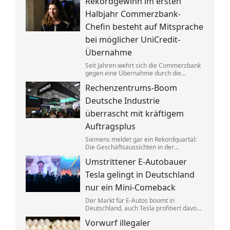
Rekordgewinn im ersten
aufgeteilt. Um die verbotenen
Absprachen zu verschleiern, wurden
Halbjahr Commerzbank-
Codewörter verwendet.
Chefin besteht auf Mitsprache
bei möglicher UniCredit-
Übernahme
Seit Jahren wehrt sich die Commerzbank
gegen eine Übernahme durch die
italienische Großbank UniCredit. Ein
Rechenzentrums-Boom
kräftiger Gewinnsprung sorgt für neues
Selbstbewusstsein.
Deutsche Industrie
überrascht mit kräftigem
Auftragsplus
Siemens meldet gar ein Rekordquartal:
Die Geschäftsaussichten in der
deutschen Industrie haben sich zuletzt
Umstrittener E-Autobauer
spürbar verbessert. Dahinter stecken
jedoch vor allem Großaufträge, teils auch
Tesla gelingt in Deutschland
aus Übersee.
nur ein Mini-Comeback
Der Markt für E-Autos boomt in
Deutschland, auch Tesla profitiert davon.
Zu alter Stärke findet der von Elon Musk
Vorwurf illegaler
geführte Konzern jedoch nicht zurück.