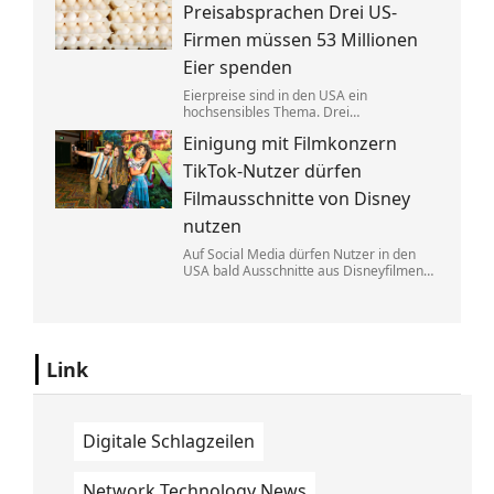
Eine exklusive Studie erklärt, warum.
Preisabsprachen Drei US-
Firmen müssen 53 Millionen
Eier spenden
Eierpreise sind in den USA ein
hochsensibles Thema. Drei
Großproduzenten wurde vorgeworfen,
Einigung mit Filmkonzern
sich dabei illegalerweise abgesprochen
zu haben. Sie einigten sich mit der Justiz –
TikTok-Nutzer dürfen
und liefern jetzt im großen Stil.
Filmausschnitte von Disney
nutzen
Auf Social Media dürfen Nutzer in den
USA bald Ausschnitte aus Disneyfilmen
zeigen. TikToker können Sequenzen aus
Marvel, Star Wars und Co. benutzen. Im
Gegenzug hat Disney auch Anspruch auf
ihre Kurzvideos.
Link
Digitale Schlagzeilen
Network Technology News