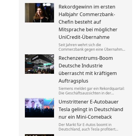
Asphaltreparaturen untereinander
Rekordgewinn im ersten
aufgeteilt. Um die verbotenen
Absprachen zu verschleiern, wurden
Halbjahr Commerzbank-
Codewörter verwendet.
Chefin besteht auf
Mitsprache bei möglicher
UniCredit-Übernahme
Seit Jahren wehrt sich die
Commerzbank gegen eine Übernahme
durch die italienische Großbank
Rechenzentrums-Boom
UniCredit. Ein kräftiger Gewinnsprung
sorgt für neues Selbstbewusstsein.
Deutsche Industrie
überrascht mit kräftigem
Auftragsplus
Siemens meldet gar ein Rekordquartal:
Die Geschäftsaussichten in der
deutschen Industrie haben sich zuletzt
Umstrittener E-Autobauer
spürbar verbessert. Dahinter stecken
jedoch vor allem Großaufträge, teils
Tesla gelingt in Deutschland
auch aus Übersee.
nur ein Mini-Comeback
Der Markt für E-Autos boomt in
Deutschland, auch Tesla profitiert
davon. Zu alter Stärke findet der von