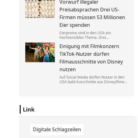
Vorwurf illegaler
Elon Musk geführte Konzern jedoch
nicht zurück. Eine exklusive Studie
Preisabsprachen Drei US-
erklärt, warum.
Firmen müssen 53 Millionen
Eier spenden
Eierpreise sind in den USA ein
hochsensibles Thema. Drei
Großproduzenten wurde vorgeworfen,
Einigung mit Filmkonzern
sich dabei illegalerweise abgesprochen
zu haben. Sie einigten sich mit der Justiz
TikTok-Nutzer dürfen
– und liefern jetzt im großen Stil.
Filmausschnitte von Disney
nutzen
Auf Social Media dürfen Nutzer in den
USA bald Ausschnitte aus Disneyfilmen
zeigen. TikToker können Sequenzen aus
Marvel, Star Wars und Co. benutzen. Im
Gegenzug hat Disney auch Anspruch
auf ihre Kurzvideos.
Link
Digitale Schlagzeilen