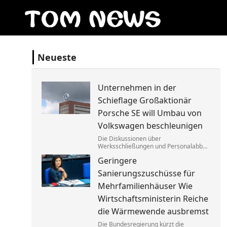
Neueste
Unternehmen in der
Schieflage Großaktionär
Porsche SE will Umbau von
Volkswagen beschleunigen
Die Diskussionen über
Werksschließungen und Personalabbau
bei Volkswagen dauern dem Porsche-
Geringere
Clan zu lange. Die Familie fordert die
Aufgabe von »Denkverboten«.
Sanierungszuschüsse für
Mehrfamilienhäuser Wie
Wirtschaftsministerin Reiche
die Wärmewende ausbremst
Die Bundesregierung kürzt die