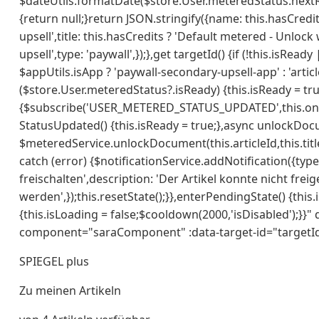
$dateUtils.formatDate($store.User.meteredStatus.nextRefr
{return null;}return JSON.stringify({name: this.hasCredits
upsell',title: this.hasCredits ? 'Default metered - Unlock
upsell',type: 'paywall',});},get targetId() {if (!this.isRead
$appUtils.isApp ? 'paywall-secondary-upsell-app' : 'articl
($store.User.meteredStatus?.isReady) {this.isReady = tru
{$subscribe('USER_METERED_STATUS_UPDATED',this.on
StatusUpdated() {this.isReady = true;},async unlockDocu
$meteredService.unlockDocument(this.articleId,this.title
catch (error) {$notificationService.addNotification({ty
freischalten',description: 'Der Artikel konnte nicht frei
werden',});this.resetState();}},enterPendingState() {this.
{this.isLoading = false;$cooldown(2000,'isDisabled');}}"
component="saraComponent" :data-target-id="targetId
SPIEGEL plus
Zu meinen Artikeln