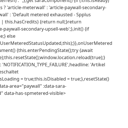
esh) : '';},get saraComponent() {if (!this.isReady)
 ? 'article-meterwall' : 'article-paywall-secondary-
 wall' : 'Default metered exhausted - Spplus
y || this.hasCredits) {return null;}return
e-paywall-secondary-upsell-web';},init() {if
e;} else
UserMeteredStatusUpdated,this);}},onUserMetered
ment() {this.enterPendingState();try {await
);this.resetState();window.location.reload(true);}
pe: 'NOTIFICATION_TYPE_FAILURE',headline: 'Artikel
geschaltet
isLoading = true;this.isDisabled = true;},resetState()
 data-area="paywall" :data-sara-
" data-has-spmetered-visible>