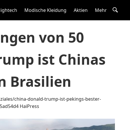
ightech
Modische Kleidung
Aktien
Mehr
ungen von 50
rump ist Chinas
n Brasilien
ziales/china-donald-trump-ist-pekings-bester-
b5ad54d4
HaiPress