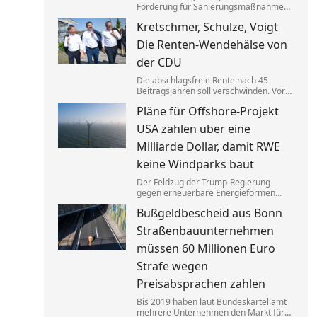
Förderung für Sanierungsmaßnahmen
bei Gebäuden drastisch zusammen.
Kretschmer, Schulze, Voigt
Das trifft nicht zuletzt Mieter. Und die
Klimaziele dürften so kaum noch zu
Die Renten-Wendehälse von
erreichen sein.
der CDU
Die abschlagsfreie Rente nach 45
Beitragsjahren soll verschwinden. Vor
allem ostdeutsche Länder protestieren.
Pläne für Offshore-Projekt
Dabei vertraten die CDU-
Ministerpräsidenten noch vor Kurzem
USA zahlen über eine
das Gegenteil dessen, was sie jetzt
sagen.
Milliarde Dollar, damit RWE
keine Windparks baut
Der Feldzug der Trump-Regierung
gegen erneuerbare Energieformen
geht weiter: Der deutsche Konzern RWE
Bußgeldbescheid aus Bonn
gibt mehrere in den USA geplante
große Windkraftprojekte auf – gegen
Straßenbauunternehmen
eine üppige Entschädigung.
müssen 60 Millionen Euro
Strafe wegen
Preisabsprachen zahlen
Bis 2019 haben laut Bundeskartellamt
mehrere Unternehmen den Markt für