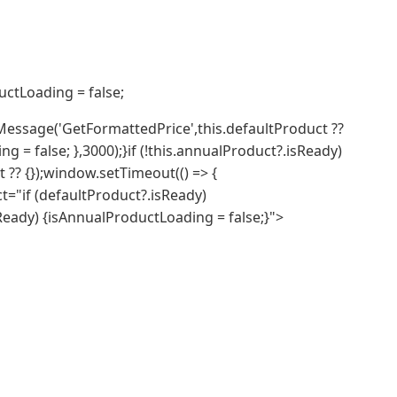
uctLoading = false;
ndMessage('GetFormattedPrice',this.defaultProduct ??
g = false; },3000);}if (!this.annualProduct?.isReady)
?? {});window.setTimeout(() => {
ect="if (defaultProduct?.isReady)
Ready) {isAnnualProductLoading = false;}">