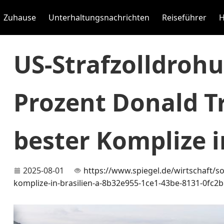
Zuhause
Unterhaltungsnachrichten
Reiseführer
H
US-Strafzolldroh
Prozent Donald T
bester Komplize i
2025-08-01
https://www.spiegel.de/wirtschaft/so
komplize-in-brasilien-a-8b32e955-1ce1-43be-8131-0fc2