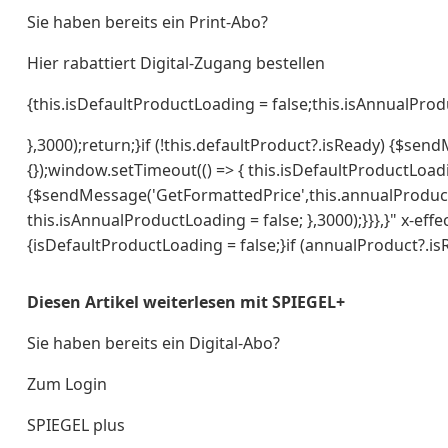
Sie haben bereits ein Print-Abo?
Hier rabattiert Digital-Zugang bestellen
{this.isDefaultProductLoading = false;this.isAnnualProd
},3000);return;}if (!this.defaultProduct?.isReady) {$se
{});window.setTimeout(() => { this.isDefaultProductLoadin
{$sendMessage('GetFormattedPrice',this.annualProduct 
this.isAnnualProductLoading = false; },3000);}}},}" x-eff
{isDefaultProductLoading = false;}if (annualProduct?.is
Diesen Artikel weiterlesen mit SPIEGEL+
Sie haben bereits ein Digital-Abo?
Zum Login
SPIEGEL plus