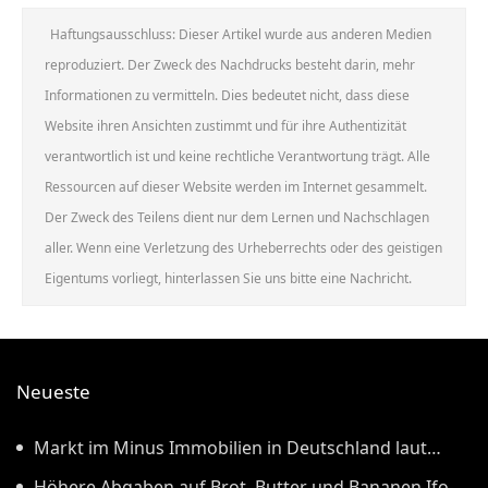
Haftungsausschluss: Dieser Artikel wurde aus anderen Medien
reproduziert. Der Zweck des Nachdrucks besteht darin, mehr
Informationen zu vermitteln. Dies bedeutet nicht, dass diese
Website ihren Ansichten zustimmt und für ihre Authentizität
verantwortlich ist und keine rechtliche Verantwortung trägt. Alle
Ressourcen auf dieser Website werden im Internet gesammelt.
Der Zweck des Teilens dient nur dem Lernen und Nachschlagen
aller. Wenn eine Verletzung des Urheberrechts oder des geistigen
Eigentums vorliegt, hinterlassen Sie uns bitte eine Nachricht.
Neueste
Markt im Minus Immobilien in Deutschland laut
Kieler Forschern wieder günstiger
Höhere Abgaben auf Brot, Butter und Bananen Ifo-