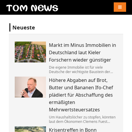
Naviga
Neueste
Markt im Minus Immobilien in
Deutschland laut Kieler
Forschern wieder günstiger
Die eigene Immobilie ist für viele
Deutsche der wichtigste Baustein der
Altersvorsorge. Berücksichtigt man
Höhere Abgaben auf Brot,
Inflation und Kaufkraft sind
Wohnimmobilien laut einer Studie heute
Butter und Bananen Ifo-Chef
aber weniger wert als vor einem Jahr.
plädiert für Abschaffung des
ermäßigten
Mehrwertsteuersatzes
Um Haushaltslöcher zu stopfen, könnten
laut dem Ökonomen Clemens Fuest
künftig alle im Supermarkt mehr
Krisentreffen in Bonn
bezahlen. Bedürftige sollten dagegen an