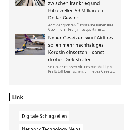
zwischen Irankrieg und
Hitzewellen 93 Milliarden
Dollar Gewinn
Acht der größten Ölkonzerne haben ihre
Gewinne im Frühjahresquartal im
Vergleich zum Vorjahr fast verdoppelt.
Neuer Gesetzentwurf Airlines
Die neuen Zahlen heizen die Debatte
über eine Übergewinnsteuer an.
sollen mehr nachhaltiges
Kerosin einsetzen – sonst
drohen Geldstrafen
Seit 2025 müssen Airlines nachhaltigen
Kraftstoff beimischen. Ein neues Gesetz
soll bald dafür sorgen, dass diese
Regelung besser durchgesetzt werden
kann. Fluggesellschaften müssen dann
mit hohen Bußen rechnen.
Link
Digitale Schlagzeilen
Network Technology News