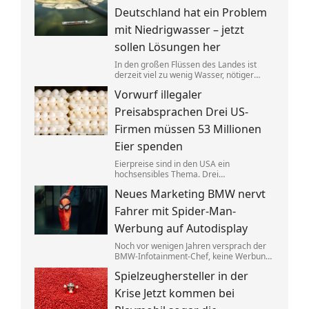
anderer Stelle gezielt entlastet werden.
Deutschland hat ein Problem
mit Niedrigwasser – jetzt
sollen Lösungen her
In den großen Flüssen des Landes ist
derzeit viel zu wenig Wasser, nötiger
Regen ist nicht in Sicht. Verkehrsminister
Vorwurf illegaler
Steffen Bilger lädt nun zum
Krisengespräch. Industrie- und
Preisabsprachen Drei US-
Schifffahrtsverbände haben vorab klare
Forderungen.
Firmen müssen 53 Millionen
Eier spenden
Eierpreise sind in den USA ein
hochsensibles Thema. Drei
Großproduzenten wurde vorgeworfen,
Neues Marketing BMW nervt
sich dabei illegalerweise abgesprochen
zu haben. Sie einigten sich mit der Justiz –
Fahrer mit Spider-Man-
und liefern jetzt im großen Stil.
Werbung auf Autodisplay
Noch vor wenigen Jahren versprach der
BMW-Infotainment-Chef, keine Werbung
in Autos abspielen zu wollen. Nun zeigen
Spielzeughersteller in der
bestimmte Modelle einen Clip für einen
neuen Film. BMW sagt, das sei gar keine
Krise Jetzt kommen bei
Werbung.