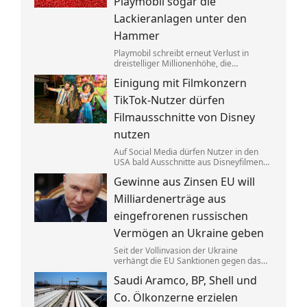
Playmobil sogar die
Lackieranlagen unter den
Hammer
Playmobil schreibt erneut Verlust in
dreistelliger Millionenhöhe, die
Produktion des einstigen deutschen
Einigung mit Filmkonzern
Vorzeigeunternehmens wandert ins
Ausland. Getrieben wird die Krise auch
TikTok-Nutzer dürfen
von eklatantem Missmanagement.
Filmausschnitte von Disney
nutzen
Auf Social Media dürfen Nutzer in den
USA bald Ausschnitte aus Disneyfilmen
zeigen. TikToker können Sequenzen aus
Gewinne aus Zinsen EU will
Marvel, Star Wars und Co. benutzen. Im
Gegenzug hat Disney auch Anspruch auf
Milliardenerträge aus
ihre Kurzvideos.
eingefrorenen russischen
Vermögen an Ukraine geben
Seit der Vollinvasion der Ukraine
verhängt die EU Sanktionen gegen das
Russland von Kremlchef Wladimir Putin.
Saudi Aramco, BP, Shell und
Gelder wurden festgesetzt, die Erträge
aus den Zinsen sollen jetzt Kyjiw
Co. Ölkonzerne erzielen
zugutekommen.