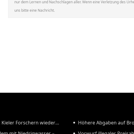
nur dem Lernen und Nachschlagen aller. Wenn eine Verletzung des Urheb
uns bitte eine Nachricht.
 Kieler Forschern wieder
Höhere Abgaben auf Brot
blem mit Niedrigwasser –
Abschaffung des ermäßigt
Vorwurf illegaler Preis