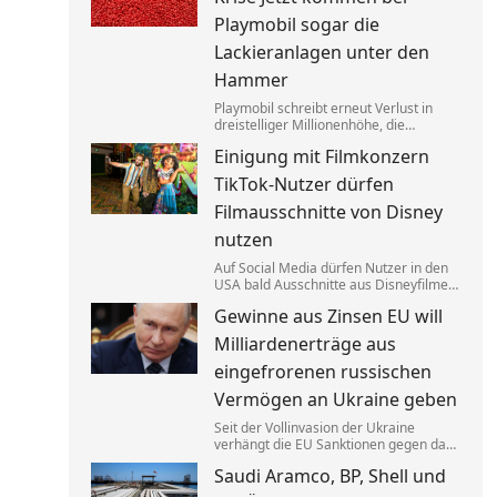
das sei gar keine Werbung.
Playmobil sogar die
Lackieranlagen unter den
Hammer
Playmobil schreibt erneut Verlust in
dreistelliger Millionenhöhe, die
Produktion des einstigen deutschen
Einigung mit Filmkonzern
Vorzeigeunternehmens wandert ins
Ausland. Getrieben wird die Krise auch
TikTok-Nutzer dürfen
von eklatantem Missmanagement.
Filmausschnitte von Disney
nutzen
Auf Social Media dürfen Nutzer in den
USA bald Ausschnitte aus Disneyfilmen
zeigen. TikToker können Sequenzen aus
Gewinne aus Zinsen EU will
Marvel, Star Wars und Co. benutzen. Im
Gegenzug hat Disney auch Anspruch
Milliardenerträge aus
auf ihre Kurzvideos.
eingefrorenen russischen
Vermögen an Ukraine geben
Seit der Vollinvasion der Ukraine
verhängt die EU Sanktionen gegen das
Russland von Kremlchef Wladimir Putin.
Saudi Aramco, BP, Shell und
Gelder wurden festgesetzt, die Erträge
aus den Zinsen sollen jetzt Kyjiw