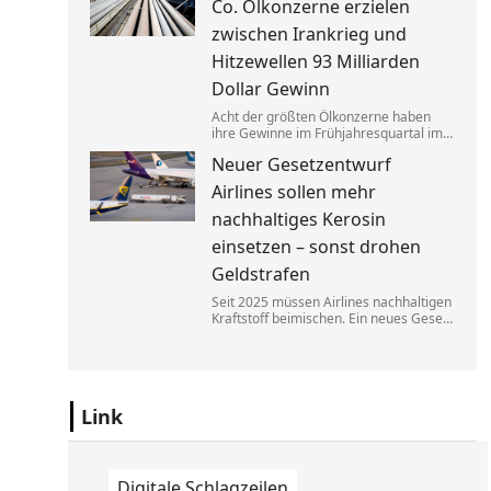
Co. Ölkonzerne erzielen
zugutekommen.
zwischen Irankrieg und
Hitzewellen 93 Milliarden
Dollar Gewinn
Acht der größten Ölkonzerne haben
ihre Gewinne im Frühjahresquartal im
Vergleich zum Vorjahr fast verdoppelt.
Neuer Gesetzentwurf
Die neuen Zahlen heizen die Debatte
über eine Übergewinnsteuer an.
Airlines sollen mehr
nachhaltiges Kerosin
einsetzen – sonst drohen
Geldstrafen
Seit 2025 müssen Airlines nachhaltigen
Kraftstoff beimischen. Ein neues Gesetz
soll bald dafür sorgen, dass diese
Regelung besser durchgesetzt werden
kann. Fluggesellschaften müssen dann
mit hohen Bußen rechnen.
Link
Digitale Schlagzeilen