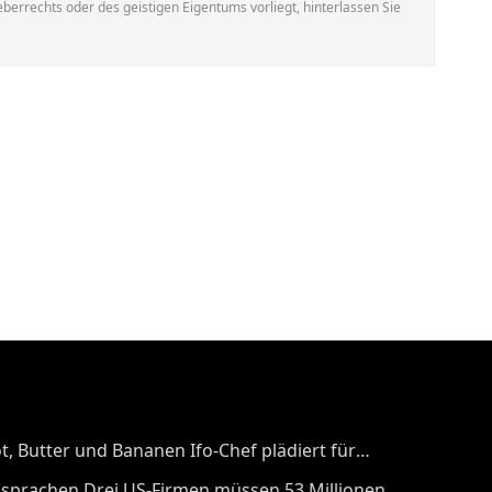
errechts oder des geistigen Eigentums vorliegt, hinterlassen Sie
, Butter und Bananen Ifo-Chef plädiert für
en Mehrwertsteuersatzes
absprachen Drei US-Firmen müssen 53 Millionen