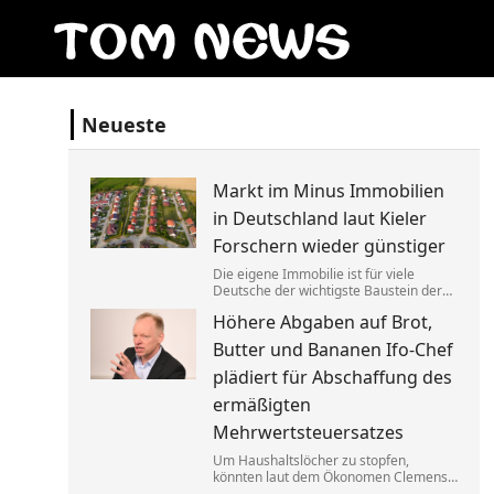
Neueste
Markt im Minus Immobilien
in Deutschland laut Kieler
Forschern wieder günstiger
Die eigene Immobilie ist für viele
Deutsche der wichtigste Baustein der
Altersvorsorge. Berücksichtigt man
Höhere Abgaben auf Brot,
Inflation und Kaufkraft sind
Wohnimmobilien laut einer Studie
Butter und Bananen Ifo-Chef
heute aber weniger wert als vor einem
Jahr.
plädiert für Abschaffung des
ermäßigten
Mehrwertsteuersatzes
Um Haushaltslöcher zu stopfen,
könnten laut dem Ökonomen Clemens
Fuest künftig alle im Supermarkt mehr