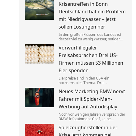
Krisentreffen in Bonn
bezahlen. Bedürftige sollten dagegen
an anderer Stelle gezielt entlastet
Deutschland hat ein Problem
werden.
mit Niedrigwasser – jetzt
sollen Lösungen her
In den großen Flüssen des Landes ist
derzeit viel zu wenig Wasser, nötiger
Regen ist nicht in Sicht.
Vorwurf illegaler
Verkehrsminister Steffen Bilger lädt
nun zum Krisengespräch. Industrie- und
Preisabsprachen Drei US-
Schifffahrtsverbände haben vorab klare
Forderungen.
Firmen müssen 53 Millionen
Eier spenden
Eierpreise sind in den USA ein
hochsensibles Thema. Drei
Großproduzenten wurde vorgeworfen,
Neues Marketing BMW nervt
sich dabei illegalerweise abgesprochen
zu haben. Sie einigten sich mit der Justiz
Fahrer mit Spider-Man-
– und liefern jetzt im großen Stil.
Werbung auf Autodisplay
Noch vor wenigen Jahren versprach der
BMW-Infotainment-Chef, keine
Werbung in Autos abspielen zu wollen.
Spielzeughersteller in der
Nun zeigen bestimmte Modelle einen
Clip für einen neuen Film. BMW sagt,
Krise Jetzt kommen bei