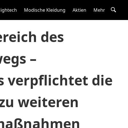
ightech
Modische Kleidung
Aktien
Mehr
reich des
egs –
 verpflichtet die
zu weiteren
smaßnahmen