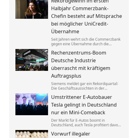
Rekordgewinn im ersten
aufgeteilt. Um die verbotenen
Absprachen zu verschleiern, wurden
Halbjahr Commerzbank-
Codewörter verwendet.
Chefin besteht auf Mitsprache
bei möglicher UniCredit-
Übernahme
Seit Jahren wehrt sich die Commerzbank
gegen eine Übernahme durch die
italienische Großbank UniCredit. Ein
Rechenzentrums-Boom
kräftiger Gewinnsprung sorgt für neues
Selbstbewusstsein.
Deutsche Industrie
überrascht mit kräftigem
Auftragsplus
Siemens meldet gar ein Rekordquartal:
Die Geschäftsaussichten in der
deutschen Industrie haben sich zuletzt
Umstrittener E-Autobauer
spürbar verbessert. Dahinter stecken
jedoch vor allem Großaufträge, teils auch
Tesla gelingt in Deutschland
aus Übersee.
nur ein Mini-Comeback
Der Markt für E-Autos boomt in
Deutschland, auch Tesla profitiert davon.
Zu alter Stärke findet der von Elon Musk
Vorwurf illegaler
geführte Konzern jedoch nicht zurück.