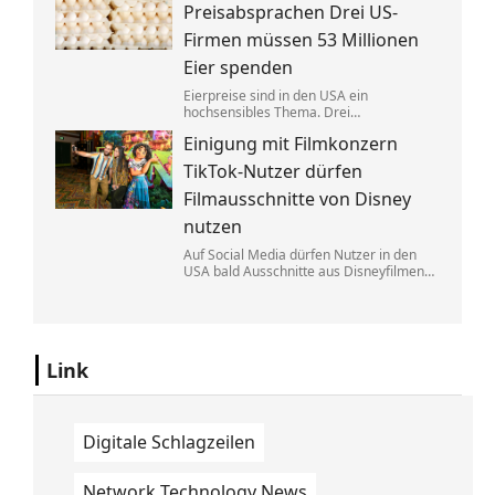
Eine exklusive Studie erklärt, warum.
Preisabsprachen Drei US-
Firmen müssen 53 Millionen
Eier spenden
Eierpreise sind in den USA ein
hochsensibles Thema. Drei
Großproduzenten wurde vorgeworfen,
Einigung mit Filmkonzern
sich dabei illegalerweise abgesprochen
zu haben. Sie einigten sich mit der Justiz –
TikTok-Nutzer dürfen
und liefern jetzt im großen Stil.
Filmausschnitte von Disney
nutzen
Auf Social Media dürfen Nutzer in den
USA bald Ausschnitte aus Disneyfilmen
zeigen. TikToker können Sequenzen aus
Marvel, Star Wars und Co. benutzen. Im
Gegenzug hat Disney auch Anspruch auf
ihre Kurzvideos.
Link
Digitale Schlagzeilen
Network Technology News