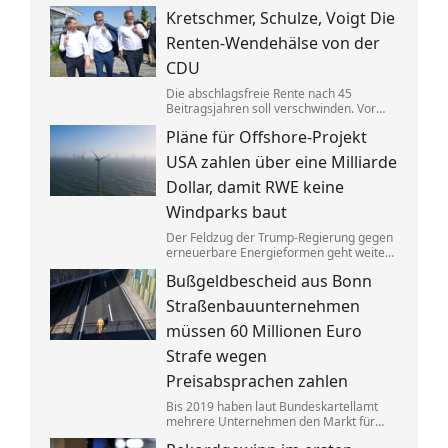
Gebäuden drastisch zusammen. Das trifft
Kretschmer, Schulze, Voigt Die
nicht zuletzt Mieter. Und die Klimaziele
dürften so kaum noch zu erreichen sein.
Renten-Wendehälse von der
CDU
Die abschlagsfreie Rente nach 45
Beitragsjahren soll verschwinden. Vor
allem ostdeutsche Länder protestieren.
Pläne für Offshore-Projekt
Dabei vertraten die CDU-
Ministerpräsidenten noch vor Kurzem
USA zahlen über eine Milliarde
das Gegenteil dessen, was sie jetzt
sagen.
Dollar, damit RWE keine
Windparks baut
Der Feldzug der Trump-Regierung gegen
erneuerbare Energieformen geht weiter:
Der deutsche Konzern RWE gibt mehrere
Bußgeldbescheid aus Bonn
in den USA geplante große
Windkraftprojekte auf – gegen eine
Straßenbauunternehmen
üppige Entschädigung.
müssen 60 Millionen Euro
Strafe wegen
Preisabsprachen zahlen
Bis 2019 haben laut Bundeskartellamt
mehrere Unternehmen den Markt für
Asphaltreparaturen untereinander