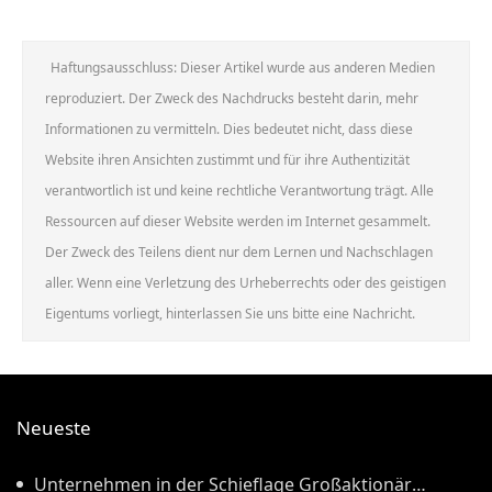
Haftungsausschluss: Dieser Artikel wurde aus anderen Medien
reproduziert. Der Zweck des Nachdrucks besteht darin, mehr
Informationen zu vermitteln. Dies bedeutet nicht, dass diese
Website ihren Ansichten zustimmt und für ihre Authentizität
verantwortlich ist und keine rechtliche Verantwortung trägt. Alle
Ressourcen auf dieser Website werden im Internet gesammelt.
Der Zweck des Teilens dient nur dem Lernen und Nachschlagen
aller. Wenn eine Verletzung des Urheberrechts oder des geistigen
Eigentums vorliegt, hinterlassen Sie uns bitte eine Nachricht.
Neueste
Unternehmen in der Schieflage Großaktionär