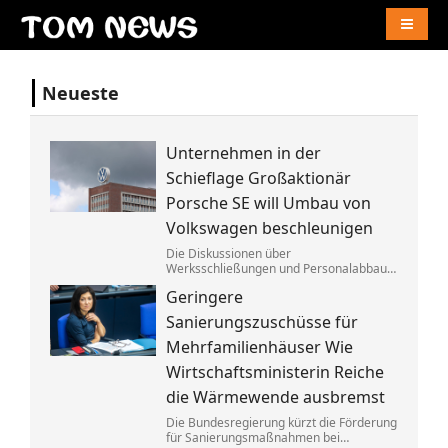
Naviga
Neueste
Unternehmen in der
Schieflage Großaktionär
Porsche SE will Umbau von
Volkswagen beschleunigen
Die Diskussionen über
Werksschließungen und Personalabbau
bei Volkswagen dauern dem Porsche-
Geringere
Clan zu lange. Die Familie fordert die
Aufgabe von »Denkverboten«.
Sanierungszuschüsse für
Mehrfamilienhäuser Wie
Wirtschaftsministerin Reiche
die Wärmewende ausbremst
Die Bundesregierung kürzt die Förderung
für Sanierungsmaßnahmen bei