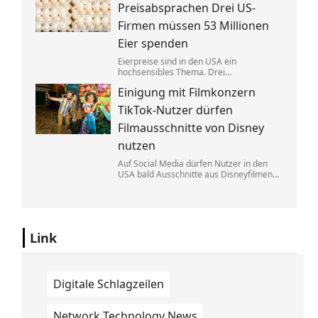
Eine exklusive Studie erklärt, warum.
Preisabsprachen Drei US-
Firmen müssen 53 Millionen
Eier spenden
Eierpreise sind in den USA ein
hochsensibles Thema. Drei
Großproduzenten wurde vorgeworfen,
Einigung mit Filmkonzern
sich dabei illegalerweise abgesprochen
zu haben. Sie einigten sich mit der Justiz –
TikTok-Nutzer dürfen
und liefern jetzt im großen Stil.
Filmausschnitte von Disney
nutzen
Auf Social Media dürfen Nutzer in den
USA bald Ausschnitte aus Disneyfilmen
zeigen. TikToker können Sequenzen aus
Marvel, Star Wars und Co. benutzen. Im
Gegenzug hat Disney auch Anspruch auf
ihre Kurzvideos.
Link
Digitale Schlagzeilen
Network Technology News