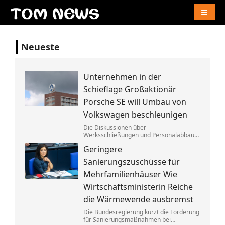
Naviga
Neueste
Unternehmen in der
Schieflage Großaktionär
Porsche SE will Umbau von
Volkswagen beschleunigen
Die Diskussionen über
Werksschließungen und Personalabbau
bei Volkswagen dauern dem Porsche-
Geringere
Clan zu lange. Die Familie fordert die
Aufgabe von »Denkverboten«.
Sanierungszuschüsse für
Mehrfamilienhäuser Wie
Wirtschaftsministerin Reiche
die Wärmewende ausbremst
Die Bundesregierung kürzt die Förderung
für Sanierungsmaßnahmen bei