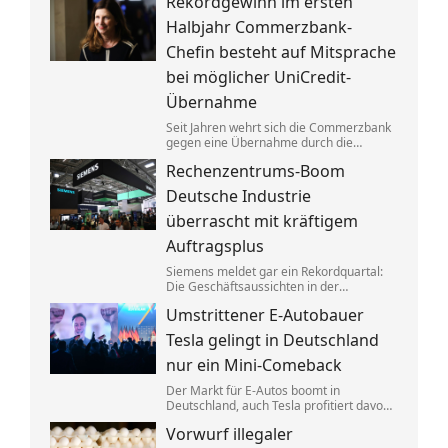
Rekordgewinn im ersten
aufgeteilt. Um die verbotenen
Absprachen zu verschleiern, wurden
Halbjahr Commerzbank-
Codewörter verwendet.
Chefin besteht auf Mitsprache
bei möglicher UniCredit-
Übernahme
Seit Jahren wehrt sich die Commerzbank
gegen eine Übernahme durch die
italienische Großbank UniCredit. Ein
Rechenzentrums-Boom
kräftiger Gewinnsprung sorgt für neues
Selbstbewusstsein.
Deutsche Industrie
überrascht mit kräftigem
Auftragsplus
Siemens meldet gar ein Rekordquartal:
Die Geschäftsaussichten in der
deutschen Industrie haben sich zuletzt
Umstrittener E-Autobauer
spürbar verbessert. Dahinter stecken
jedoch vor allem Großaufträge, teils auch
Tesla gelingt in Deutschland
aus Übersee.
nur ein Mini-Comeback
Der Markt für E-Autos boomt in
Deutschland, auch Tesla profitiert davon.
Zu alter Stärke findet der von Elon Musk
Vorwurf illegaler
geführte Konzern jedoch nicht zurück.