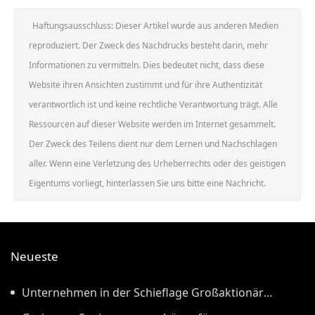
Haftungsausschluss: Dieser Artikel wurde aus anderen Medien
reproduziert. Der Zweck des Nachdrucks besteht darin, mehr
Informationen zu vermitteln. Dies bedeutet nicht, dass diese
Website ihren Ansichten zustimmt und für ihre Authentizität
verantwortlich ist und keine rechtliche Verantwortung trägt. Alle
Ressourcen auf dieser Website werden im Internet gesammelt.
Der Zweck des Teilens dient nur dem Lernen und Nachschlagen
aller. Wenn eine Verletzung des Urheberrechts oder des geistigen
Eigentums vorliegt, hinterlassen Sie uns bitte eine Nachricht.
Neueste
Unternehmen in der Schieflage Großaktionär