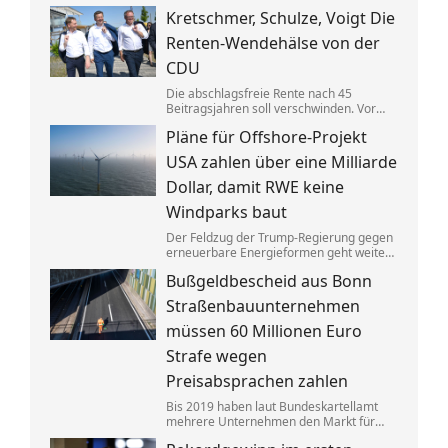
Gebäuden drastisch zusammen. Das trifft
Kretschmer, Schulze, Voigt Die
nicht zuletzt Mieter. Und die Klimaziele
dürften so kaum noch zu erreichen sein.
Renten-Wendehälse von der
CDU
Die abschlagsfreie Rente nach 45
Beitragsjahren soll verschwinden. Vor
allem ostdeutsche Länder protestieren.
Pläne für Offshore-Projekt
Dabei vertraten die CDU-
Ministerpräsidenten noch vor Kurzem
USA zahlen über eine Milliarde
das Gegenteil dessen, was sie jetzt
sagen.
Dollar, damit RWE keine
Windparks baut
Der Feldzug der Trump-Regierung gegen
erneuerbare Energieformen geht weiter:
Der deutsche Konzern RWE gibt mehrere
Bußgeldbescheid aus Bonn
in den USA geplante große
Windkraftprojekte auf – gegen eine
Straßenbauunternehmen
üppige Entschädigung.
müssen 60 Millionen Euro
Strafe wegen
Preisabsprachen zahlen
Bis 2019 haben laut Bundeskartellamt
mehrere Unternehmen den Markt für
Asphaltreparaturen untereinander