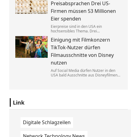
Eine exklusive Studie erklärt, warum.
Preisabsprachen Drei US-
Firmen müssen 53 Millionen
Eier spenden
Eierpreise sind in den USA ein
hochsensibles Thema. Drei
Großproduzenten wurde vorgeworfen,
Einigung mit Filmkonzern
sich dabei illegalerweise abgesprochen
zu haben. Sie einigten sich mit der Justiz –
TikTok-Nutzer dürfen
und liefern jetzt im großen Stil.
Filmausschnitte von Disney
nutzen
Auf Social Media dürfen Nutzer in den
USA bald Ausschnitte aus Disneyfilmen
zeigen. TikToker können Sequenzen aus
Marvel, Star Wars und Co. benutzen. Im
Gegenzug hat Disney auch Anspruch auf
ihre Kurzvideos.
Link
Digitale Schlagzeilen
Network Technology News