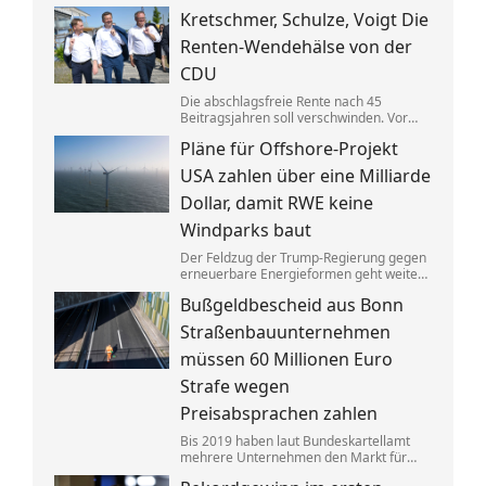
Gebäuden drastisch zusammen. Das trifft
Kretschmer, Schulze, Voigt Die
nicht zuletzt Mieter. Und die Klimaziele
dürften so kaum noch zu erreichen sein.
Renten-Wendehälse von der
CDU
Die abschlagsfreie Rente nach 45
Beitragsjahren soll verschwinden. Vor
allem ostdeutsche Länder protestieren.
Pläne für Offshore-Projekt
Dabei vertraten die CDU-
Ministerpräsidenten noch vor Kurzem
USA zahlen über eine Milliarde
das Gegenteil dessen, was sie jetzt
sagen.
Dollar, damit RWE keine
Windparks baut
Der Feldzug der Trump-Regierung gegen
erneuerbare Energieformen geht weiter:
Der deutsche Konzern RWE gibt mehrere
Bußgeldbescheid aus Bonn
in den USA geplante große
Windkraftprojekte auf – gegen eine
Straßenbauunternehmen
üppige Entschädigung.
müssen 60 Millionen Euro
Strafe wegen
Preisabsprachen zahlen
Bis 2019 haben laut Bundeskartellamt
mehrere Unternehmen den Markt für
Asphaltreparaturen untereinander