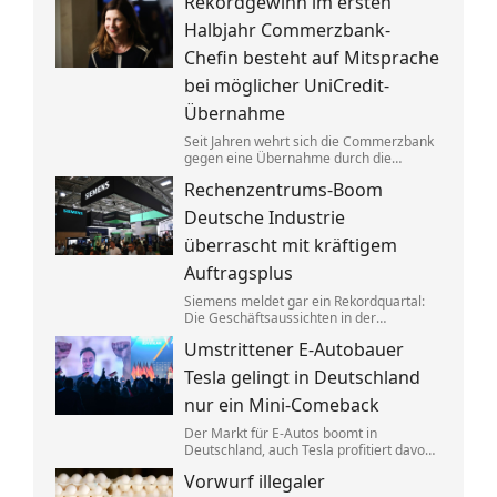
Rekordgewinn im ersten
aufgeteilt. Um die verbotenen
Absprachen zu verschleiern, wurden
Halbjahr Commerzbank-
Codewörter verwendet.
Chefin besteht auf Mitsprache
bei möglicher UniCredit-
Übernahme
Seit Jahren wehrt sich die Commerzbank
gegen eine Übernahme durch die
italienische Großbank UniCredit. Ein
Rechenzentrums-Boom
kräftiger Gewinnsprung sorgt für neues
Selbstbewusstsein.
Deutsche Industrie
überrascht mit kräftigem
Auftragsplus
Siemens meldet gar ein Rekordquartal:
Die Geschäftsaussichten in der
deutschen Industrie haben sich zuletzt
Umstrittener E-Autobauer
spürbar verbessert. Dahinter stecken
jedoch vor allem Großaufträge, teils auch
Tesla gelingt in Deutschland
aus Übersee.
nur ein Mini-Comeback
Der Markt für E-Autos boomt in
Deutschland, auch Tesla profitiert davon.
Zu alter Stärke findet der von Elon Musk
Vorwurf illegaler
geführte Konzern jedoch nicht zurück.