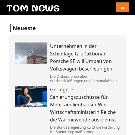
Naviga
Neueste
Unternehmen in der
Schieflage Großaktionär
Porsche SE will Umbau von
Volkswagen beschleunigen
Die Diskussionen über
Werksschließungen und Personalabbau
bei Volkswagen dauern dem Porsche-
Geringere
Clan zu lange. Die Familie fordert die
Aufgabe von »Denkverboten«.
Sanierungszuschüsse für
Mehrfamilienhäuser Wie
Wirtschaftsministerin Reiche
die Wärmewende ausbremst
Die Bundesregierung kürzt die Förderung
für Sanierungsmaßnahmen bei